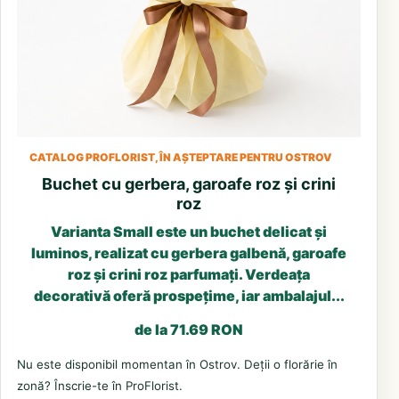
CATALOG PROFLORIST, ÎN AȘTEPTARE PENTRU OSTROV
Buchet cu gerbera, garoafe roz și crini
roz
Varianta Small este un buchet delicat și
luminos, realizat cu gerbera galbenă, garoafe
roz și crini roz parfumați. Verdeața
decorativă oferă prospețime, iar ambalajul...
de la 71.69 RON
Nu este disponibil momentan în Ostrov. Deții o florărie în
zonă? Înscrie-te în ProFlorist.