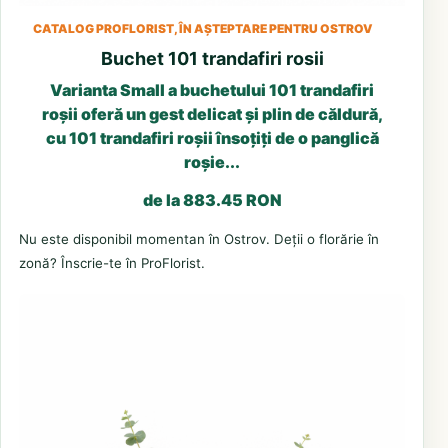
CATALOG PROFLORIST, ÎN AȘTEPTARE PENTRU OSTROV
Buchet 101 trandafiri rosii
Varianta Small a buchetului 101 trandafiri
roșii oferă un gest delicat și plin de căldură,
cu 101 trandafiri roșii însoțiți de o panglică
roșie...
de la 883.45 RON
Nu este disponibil momentan în Ostrov. Deții o florărie în
zonă? Înscrie-te în ProFlorist.