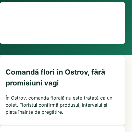
Suport comenzi
0376 441 128
livrare confirmată local, în funcție de florăriile din
zonă și distanța până la destinatar
Comandă flori în Ostrov, fără
promisiuni vagi
În Ostrov, comanda florală nu este tratată ca un
colet. Floristul confirmă produsul, intervalul și
plata înainte de pregătire.