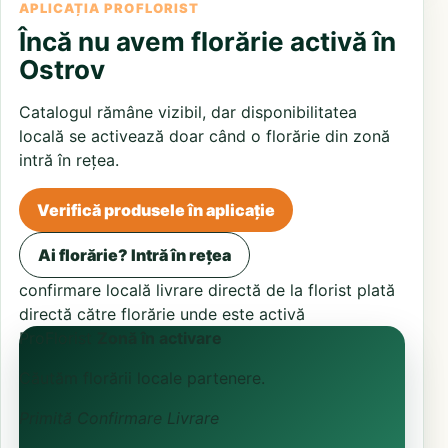
APLICAȚIA PROFLORIST
Încă nu avem florărie activă în
Ostrov
Catalogul rămâne vizibil, dar disponibilitatea
locală se activează doar când o florărie din zonă
intră în rețea.
Verifică produsele în aplicație
Ai florărie? Intră în rețea
confirmare locală
livrare directă de la florist
plată
directă către florărie unde este activă
ProFlorist
Zonă în activare
Căutăm florării locale partenere.
Primită
Confirmare
Livrare