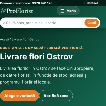
Comenzi telefonice: 0376 441 128
Contact
Meniu
⌕
Caută
Acasă
/
Livrare flori Ostrov
CONSTANȚA • COMANDĂ FLORALĂ VERIFICATĂ
Livrare flori Ostrov
Livrarea florilor în Ostrov se face din apropiere,
de către floristi, în funcție de stoc, adresă și
programul florăriei locale.
Alege o variantă
Verifică zona