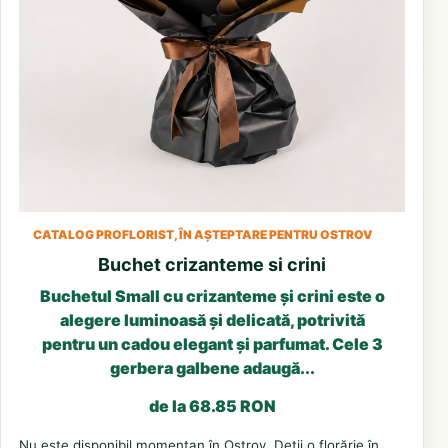
CATALOG PROFLORIST, ÎN AȘTEPTARE PENTRU OSTROV
Buchet crizanteme si crini
Buchetul Small cu crizanteme și crini este o
alegere luminoasă și delicată, potrivită
pentru un cadou elegant și parfumat. Cele 3
gerbera galbene adaugă...
de la 68.85 RON
Nu este disponibil momentan în Ostrov. Deții o florărie în