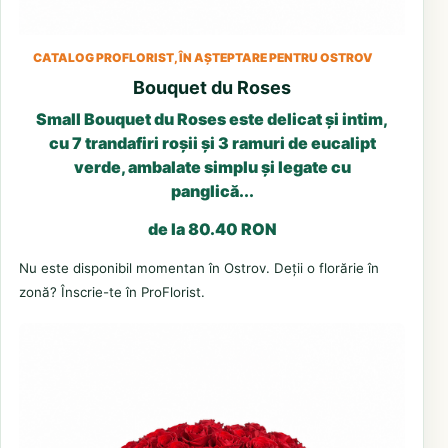
CATALOG PROFLORIST, ÎN AȘTEPTARE PENTRU OSTROV
Bouquet du Roses
Small Bouquet du Roses este delicat și intim,
cu 7 trandafiri roșii și 3 ramuri de eucalipt
verde, ambalate simplu și legate cu
panglică...
de la 80.40 RON
Nu este disponibil momentan în Ostrov. Deții o florărie în
zonă? Înscrie-te în ProFlorist.