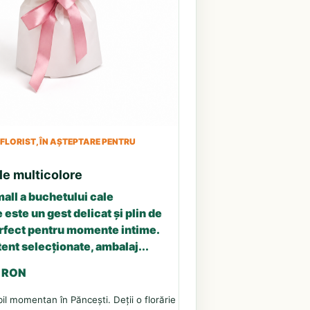
LORIST, ÎN AȘTEPTARE PENTRU
le multicolore
all a buchetului cale
 este un gest delicat și plin de
erfect pentru momente intime.
tent selecționate, ambalaj...
3 RON
il momentan în Păncești. Deții o florărie