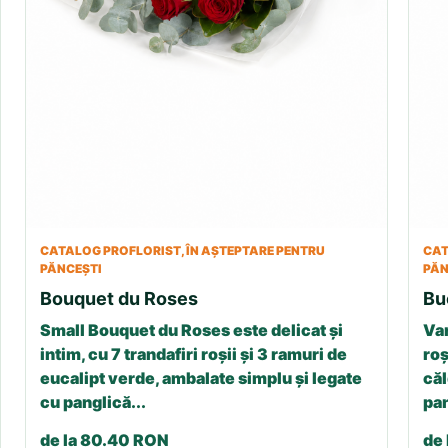
CATALOG PROFLORIST, ÎN AȘTEPTARE PENTRU
CAT
PĂNCEȘTI
PĂN
Bouquet du Roses
Bu
Small Bouquet du Roses este delicat și
Var
intim, cu 7 trandafiri roșii și 3 ramuri de
roș
eucalipt verde, ambalate simplu și legate
căl
cu panglică...
pan
de la 80.40 RON
de