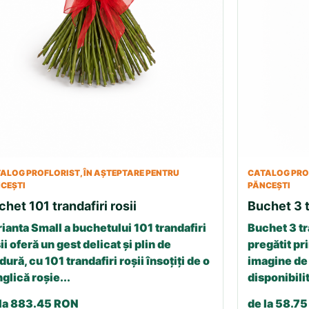
ALOG PROFLORIST, ÎN AȘTEPTARE PENTRU
CATALOG PROF
CEȘTI
PĂNCEȘTI
chet 101 trandafiri rosii
Buchet 3 t
ianta Small a buchetului 101 trandafiri
Buchet 3 tr
ii oferă un gest delicat și plin de
pregătit pri
dură, cu 101 trandafiri roșii însoțiți de o
imagine de 
glică roșie...
disponibilit
 la 883.45 RON
de la 58.7