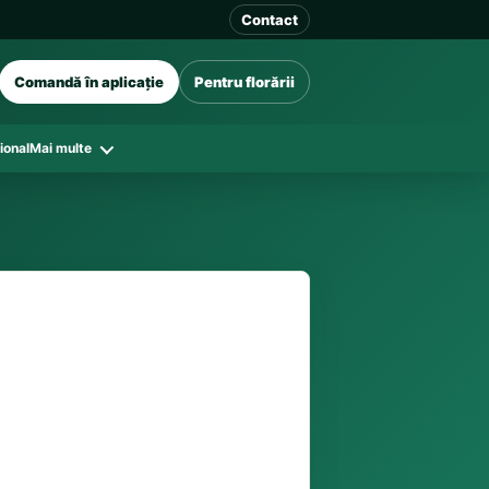
Contact
Comandă în aplicație
Pentru florării
ional
Mai multe
41 128
în funcție de florăriile din zonă și
tar