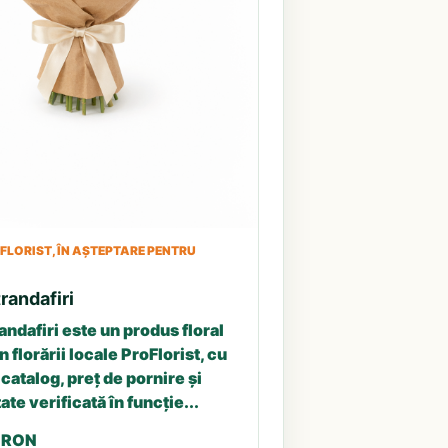
LORIST, ÎN AȘTEPTARE PENTRU
randafiri
andafiri este un produs floral
n florării locale ProFlorist, cu
catalog, preț de pornire și
ate verificată în funcție...
5 RON