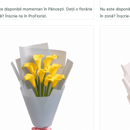
e disponibil momentan în Păncești. Deții o florărie
Nu este disponib
ă? Înscrie-te în ProFlorist.
în zonă? Înscrie-