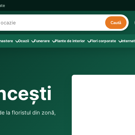
cate
Caută
 nastere
Ocazii
Funerare
Plante de interior
Flori corporate
Internat
ri
de interior
 Aranjamente florale
le din Flori corporate
oate produsele din Zi de nastere
Toate categoriile
Toate produsele din Ocazii
Toate produsele din Funerare
a
pentru companii
ntru Barbati
Colectia Atelier Local
Aniversare casatorie
Aranjamente funerare
rin flori
e interior
ajati si Colegi
ntru Bunica
Colectia Premium ProFlorist
Cerere in casatorie
Buchete funerare
 prin frunze
utie
ntru Iubita
Colectia Signature ProFlorist
Flori din dragoste
Coroane funerare
ăncești
Suport comenzi
0376 4
afiri rosii
entru Mama
Flori de Florii
Flori nou-nascut si botez
Flori de Luminatie
ntru Prieteni
Flori de Paste
Flori pentru aniversari
Jerbe funerare
livrare confirmată local, 
ntru Sotie
Flori de primavara
Flori Pur si simplu
distanța până la destina
Onomastica
 la floristul din zonă,