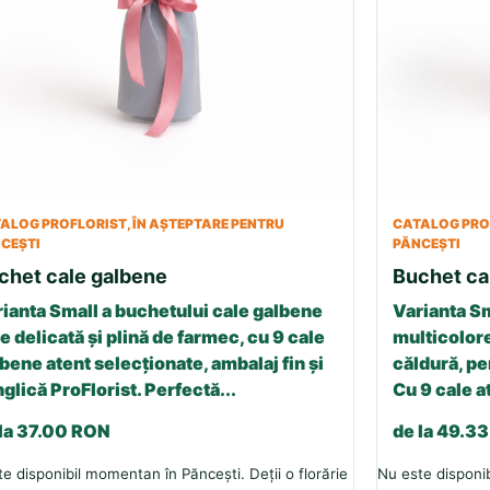
ALOG PROFLORIST, ÎN AȘTEPTARE PENTRU
CATALOG PROF
CEȘTI
PĂNCEȘTI
chet cale galbene
Buchet ca
ianta Small a buchetului cale galbene
Varianta Sm
e delicată și plină de farmec, cu 9 cale
multicolore
bene atent selecționate, ambalaj fin și
căldură, p
glică ProFlorist. Perfectă...
Cu 9 cale a
 la 37.00 RON
de la 49.3
e disponibil momentan în Păncești. Deții o florărie
Nu este disponib