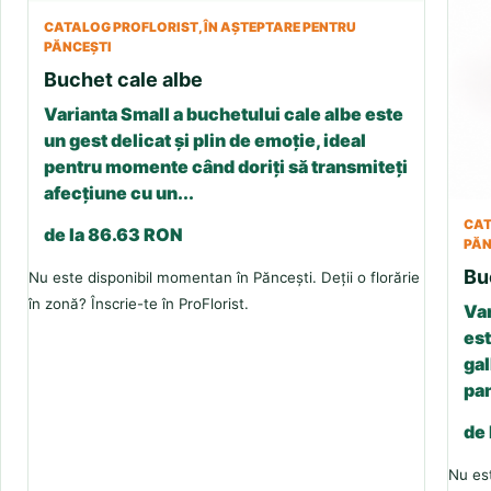
CATALOG PROFLORIST, ÎN AȘTEPTARE PENTRU
PĂNCEȘTI
Buchet cale albe
Varianta Small a buchetului cale albe este
un gest delicat și plin de emoție, ideal
pentru momente când doriți să transmiteți
afecțiune cu un...
CAT
de la 86.63 RON
PĂN
Bu
Nu este disponibil momentan în Păncești. Deții o florărie
în zonă? Înscrie-te în ProFlorist.
Var
est
gal
pan
de
Nu est