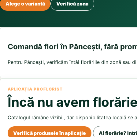
Buchete irisi
Alege o variantă
Verifică zona
Olt
Prahova
Salaj
Buchete lalele
Satu Mare
Sibiu
Buchete liliac
Suceava
Buchete lisianthus
Teleorman
Timis
Tulcea
Buchete mixte
Valcea
Vaslui
Vrancea
Buchete orhidee
Buchete ranunculus
Comandă flori în Păncești, fără prom
Buchete trandafiri galbeni
Buchete trandafiri portocalii
Pentru Păncești, verificăm întâi florăriile din zonă sau d
Trandafiri albastri
Trandafiri albi
Trandafiri rosii
Trandafiri roz
APLICAȚIA PROFLORIST
Încă nu avem florărie
Catalogul rămâne vizibil, dar disponibilitatea locală se 
Verifică produsele în aplicație
Ai florărie? Intr