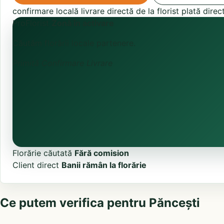
confirmare locală
livrare directă de la florist
plată direc
ProFlorist
Zonă în activare
Căutăm florării locale partenere.
Primită
Confirmare
Livrare
Florărie căutată
Fără comision
Client direct
Banii rămân la florărie
Ce putem verifica pentru Păncești