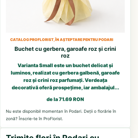
CATALOG PROFLORIST, ÎN AȘTEPTARE PENTRU PODARI
Buchet cu gerbera, garoafe roz și crini
roz
Varianta Small este un buchet delicat și
luminos, realizat cu gerbera galbenă, garoafe
roz și crini roz parfumați. Verdeața
decorativă oferă prospețime, iar ambalajul...
de la 71.69 RON
Nu este disponibil momentan în Podari. Deții o florărie în
zonă? Înscrie-te în ProFlorist.
Trimite flori în Podari cu