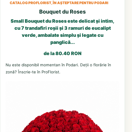
CATALOG PROFLORIST, ÎN AȘTEPTARE PENTRU PODARI
Bouquet du Roses
Small Bouquet du Roses este delicat și intim,
cu 7 trandafiri roșii și 3 ramuri de eucalipt
verde, ambalate simplu și legate cu
panglică...
de la 80.40 RON
Nu este disponibil momentan în Podari. Deții o florărie în
zonă? Înscrie-te în ProFlorist.