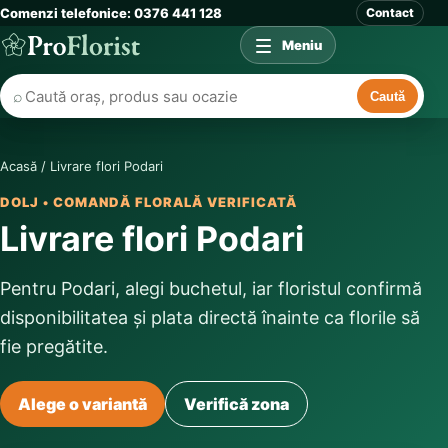
Comenzi telefonice: 0376 441 128
Contact
Meniu
⌕
Caută
Acasă
/
Livrare flori Podari
DOLJ • COMANDĂ FLORALĂ VERIFICATĂ
Livrare flori Podari
Pentru Podari, alegi buchetul, iar floristul confirmă
disponibilitatea și plata directă înainte ca florile să
fie pregătite.
Alege o variantă
Verifică zona