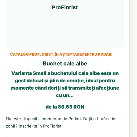
CATALOG PROFLORIST, ÎN AȘTEPTARE PENTRU PODARI
Buchet cale albe
Varianta Small a buchetului cale albe este un
gest delicat și plin de emoție, ideal pentru
momente când doriți să transmiteți afecțiune
cu un...
de la 86.63 RON
Nu este disponibil momentan în Podari. Deții o florărie în
zonă? Înscrie-te în ProFlorist.