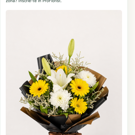
zonă? Înscrie-te în ProFlorist.