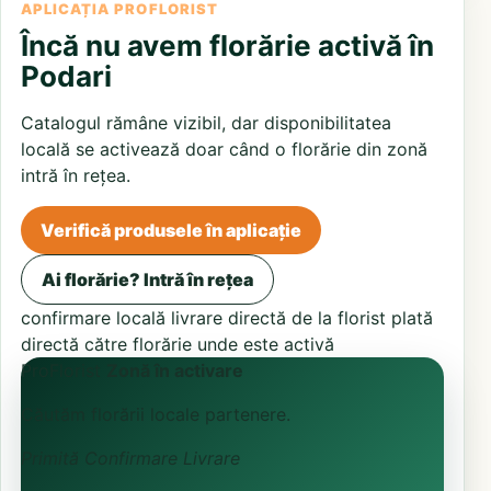
APLICAȚIA PROFLORIST
Încă nu avem florărie activă în
Podari
Catalogul rămâne vizibil, dar disponibilitatea
locală se activează doar când o florărie din zonă
intră în rețea.
Verifică produsele în aplicație
Ai florărie? Intră în rețea
confirmare locală
livrare directă de la florist
plată
directă către florărie unde este activă
ProFlorist
Zonă în activare
Căutăm florării locale partenere.
Primită
Confirmare
Livrare