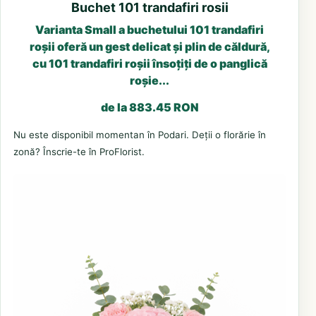
Buchet 101 trandafiri rosii
Varianta Small a buchetului 101 trandafiri
roșii oferă un gest delicat și plin de căldură,
cu 101 trandafiri roșii însoțiți de o panglică
roșie...
de la 883.45 RON
Nu este disponibil momentan în Podari. Deții o florărie în
zonă? Înscrie-te în ProFlorist.