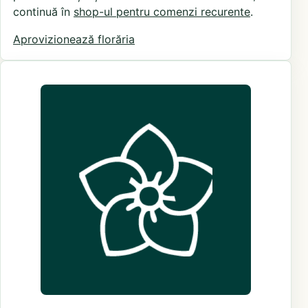
continuă în
shop-ul pentru comenzi recurente
.
Aprovizionează florăria