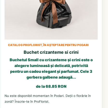
CATALOG PROFLORIST, ÎN AȘTEPTARE PENTRU PODARI
Buchet crizanteme si crini
Buchetul Small cu crizanteme și crini este o
alegere luminoasă și delicată, potrivită
pentru un cadou elegant și parfumat. Cele 3
gerbera galbene adaugă...
de la 68.85 RON
Nu este disponibil momentan în Podari. Deții o florărie în
zonă? Înscrie-te în ProFlorist.