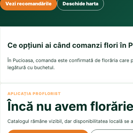
Buchete irisi
Vezi recomandările
Deschide harta
Olt
Prahova
Salaj
Buchete lalele
Satu Mare
Sibiu
Buchete liliac
Suceava
Buchete lisianthus
Teleorman
Timis
Tulcea
Buchete mixte
Valcea
Vaslui
Vrancea
Buchete orhidee
Buchete ranunculus
Ce opțiuni ai când comanzi flori în 
Buchete trandafiri galbeni
Buchete trandafiri portocalii
În Pucioasa, comanda este confirmată de florăria care po
Trandafiri albastri
Trandafiri albi
legătură cu buchetul.
Trandafiri rosii
Trandafiri roz
APLICAȚIA PROFLORIST
Încă nu avem florărie
Catalogul rămâne vizibil, dar disponibilitatea locală se 