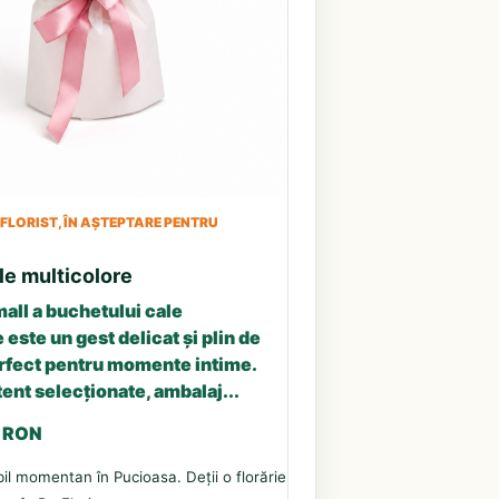
LORIST, ÎN AȘTEPTARE PENTRU
le multicolore
all a buchetului cale
 este un gest delicat și plin de
erfect pentru momente intime.
tent selecționate, ambalaj...
3 RON
il momentan în Pucioasa. Deții o florărie