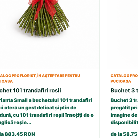
ALOG PROFLORIST, ÎN AȘTEPTARE PENTRU
CATALOG PROF
CIOASA
PUCIOASA
chet 101 trandafiri rosii
Buchet 3 t
ianta Small a buchetului 101 trandafiri
Buchet 3 tr
ii oferă un gest delicat și plin de
pregătit pri
dură, cu 101 trandafiri roșii însoțiți de o
imagine de 
glică roșie...
disponibilit
 la 883.45 RON
de la 58.7