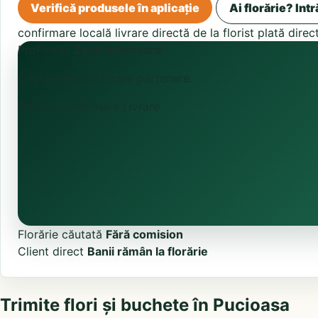
Verifică produsele în aplicație
Ai florărie? Intr
confirmare locală
livrare directă de la florist
plată direc
ProFlorist
Zonă în activare
Căutăm florării locale partenere.
Primită
Confirmare
Livrare
Florărie căutată
Fără comision
Client direct
Banii rămân la florărie
Trimite flori și buchete în Pucioasa