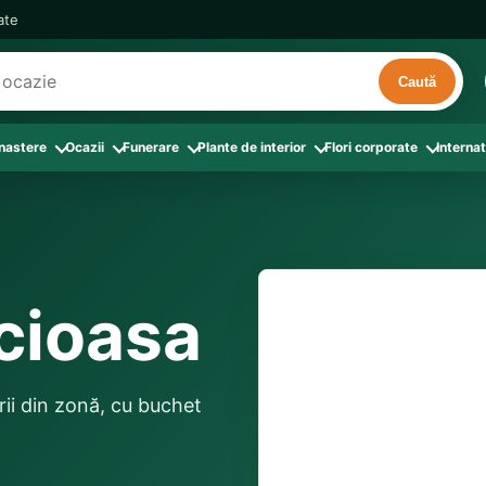
cate
Caută
 nastere
Ocazii
Funerare
Plante de interior
Flori corporate
Internat
ri
de interior
 Aranjamente florale
le din Flori corporate
oate produsele din Zi de nastere
Toate categoriile
Toate produsele din Ocazii
Toate produsele din Funerare
a
pentru companii
ntru Barbati
Colectia Atelier Local
Aniversare casatorie
Aranjamente funerare
rin flori
e interior
ajati si Colegi
ntru Bunica
Colectia Premium ProFlorist
Cerere in casatorie
Buchete funerare
 prin frunze
utie
ntru Iubita
Colectia Signature ProFlorist
Flori din dragoste
Coroane funerare
ucioasa
Suport comenzi
0376 4
afiri rosii
entru Mama
Flori de Florii
Flori nou-nascut si botez
Flori de Luminatie
ntru Prieteni
Flori de Paste
Flori pentru aniversari
Jerbe funerare
livrare în aceeași zi und
ntru Sotie
Flori de primavara
Flori Pur si simplu
locale disponibile
Onomastica
ării din zonă, cu buchet