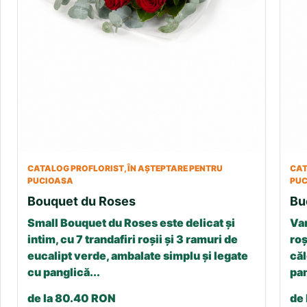
CATALOG PROFLORIST, ÎN AȘTEPTARE PENTRU
CAT
PUCIOASA
PU
Bouquet du Roses
Bu
Small Bouquet du Roses este delicat și
Var
intim, cu 7 trandafiri roșii și 3 ramuri de
roș
eucalipt verde, ambalate simplu și legate
căl
cu panglică...
pan
de la 80.40 RON
de