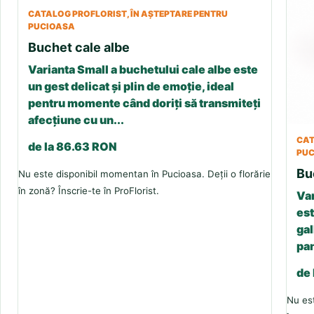
CATALOG PROFLORIST, ÎN AȘTEPTARE PENTRU
PUCIOASA
Buchet cale albe
Varianta Small a buchetului cale albe este
un gest delicat și plin de emoție, ideal
pentru momente când doriți să transmiteți
afecțiune cu un...
CAT
de la 86.63 RON
PU
Bu
Nu este disponibil momentan în Pucioasa. Deții o florărie
în zonă? Înscrie-te în ProFlorist.
Var
est
gal
pan
de
Nu est