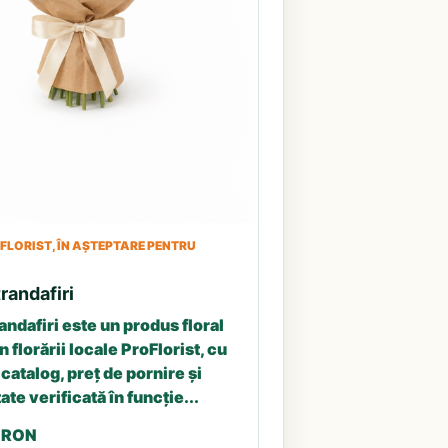
LORIST, ÎN AȘTEPTARE PENTRU
randafiri
andafiri este un produs floral
n florării locale ProFlorist, cu
catalog, preț de pornire și
ate verificată în funcție...
5 RON