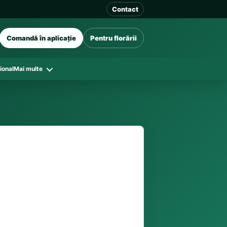
Contact
Comandă în aplicație
Pentru florării
ional
Mai multe
41 128
e există stoc, program și florării