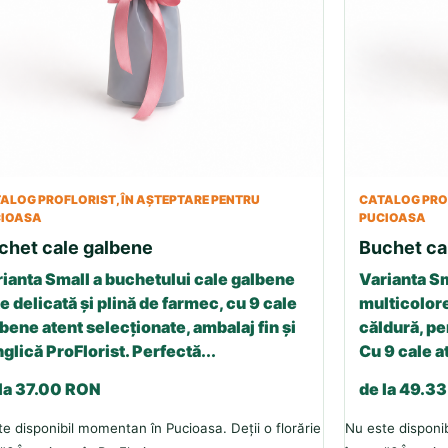
ALOG PROFLORIST, ÎN AȘTEPTARE PENTRU
CATALOG PROF
CIOASA
PUCIOASA
chet cale galbene
Buchet ca
ianta Small a buchetului cale galbene
Varianta Sm
e delicată și plină de farmec, cu 9 cale
multicolore
bene atent selecționate, ambalaj fin și
căldură, p
glică ProFlorist. Perfectă...
Cu 9 cale a
 la 37.00 RON
de la 49.3
e disponibil momentan în Pucioasa. Deții o florărie
Nu este disponib