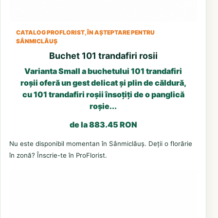
CATALOG PROFLORIST, ÎN AȘTEPTARE PENTRU
SÂNMICLĂUȘ
Buchet 101 trandafiri rosii
Varianta Small a buchetului 101 trandafiri
roșii oferă un gest delicat și plin de căldură,
cu 101 trandafiri roșii însoțiți de o panglică
roșie...
de la 883.45 RON
Nu este disponibil momentan în Sânmiclăuș. Deții o florărie
în zonă? Înscrie-te în ProFlorist.