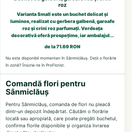
roz
Varianta Small este un buchet delicat și
luminos, realizat cu gerbera galbenă, garoafe
roz și crini roz parfumați. Verdeața
decorativă oferă prospețime, iar ambalajul...
de la 71.69 RON
Nu este disponibil momentan în Sânmiclăuș. Deții o florărie
în zonă? Înscrie-te în ProFlorist.
Comandă flori pentru
Sânmiclăuș
Pentru Sânmiclăuș, comanda de flori nu pleacă
dintr-un depozit îndepărtat. Căutăm o florărie
locală sau apropiată, care poate pregăti buchetul,
confirma florile disponibile și organiza livrarea