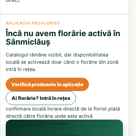
APLICAȚIA PROFLORIST
Încă nu avem florărie activă în
Sânmiclăuș
Catalogul rămâne vizibil, dar disponibilitatea
locală se activează doar când o florărie din zonă
intră în rețea.
Verifică produsele în aplicație
Ai florărie? Intră în rețea
confirmare locală
livrare directă de la florist
plată
directă către florărie unde este activă
ProFlorist
Zonă în activare
Căutăm florării locale partenere.