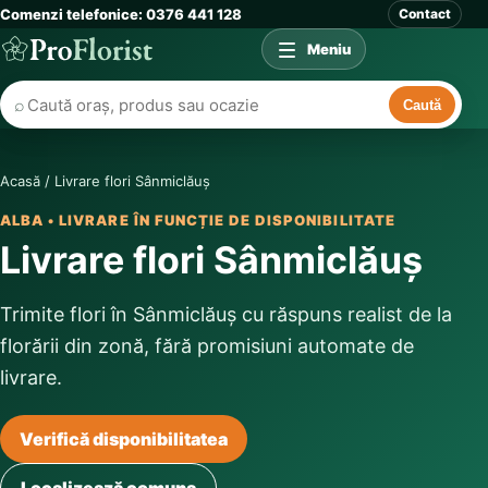
Comenzi telefonice: 0376 441 128
Contact
Meniu
⌕
Caută
Acasă
/
Livrare flori Sânmiclăuș
ALBA • LIVRARE ÎN FUNCȚIE DE DISPONIBILITATE
Livrare flori Sânmiclăuș
Trimite flori în Sânmiclăuș cu răspuns realist de la
florării din zonă, fără promisiuni automate de
livrare.
Verifică disponibilitatea