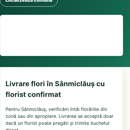
Localizează comuna
Suport comenzi
0376 441 128
livrare confirmată local, în funcție de florăriile din
zonă și distanța până la destinatar
Livrare flori în Sânmiclăuș cu
florist confirmat
Pentru Sânmiclăuș, verificăm întâi florăriile din
zonă sau din apropiere. Livrarea se acceptă doar
dacă un florist poate pregăti și trimite buchetul
direct.