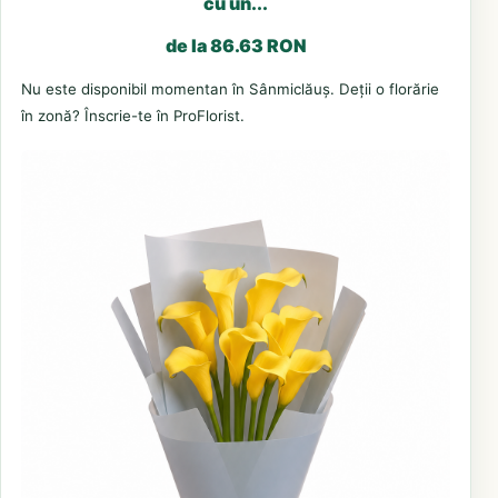
cu un...
de la 86.63 RON
Nu este disponibil momentan în Sânmiclăuș. Deții o florărie
în zonă? Înscrie-te în ProFlorist.