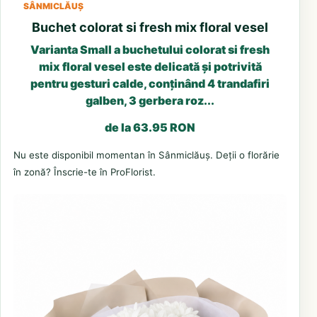
SÂNMICLĂUȘ
Buchet colorat si fresh mix floral vesel
Varianta Small a buchetului colorat si fresh
mix floral vesel este delicată și potrivită
pentru gesturi calde, conținând 4 trandafiri
galben, 3 gerbera roz...
de la 63.95 RON
Nu este disponibil momentan în Sânmiclăuș. Deții o florărie
în zonă? Înscrie-te în ProFlorist.