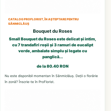
CATALOG PROFLORIST, ÎN AȘTEPTARE PENTRU
SÂNMICLĂUȘ
Bouquet du Roses
Small Bouquet du Roses este delicat și intim,
cu 7 trandafiri roșii și 3 ramuri de eucalipt
verde, ambalate simplu și legate cu
panglică...
de la 80.40 RON
Nu este disponibil momentan în Sânmiclăuș. Deții o florărie
în zonă? Înscrie-te în ProFlorist.