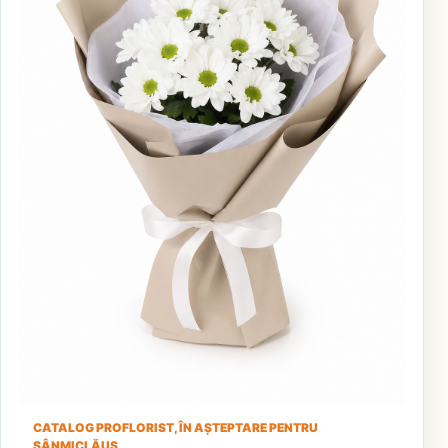
CATALOG PROFLORIST, ÎN AȘTEPTARE PENTRU
SÂNMICLĂUȘ