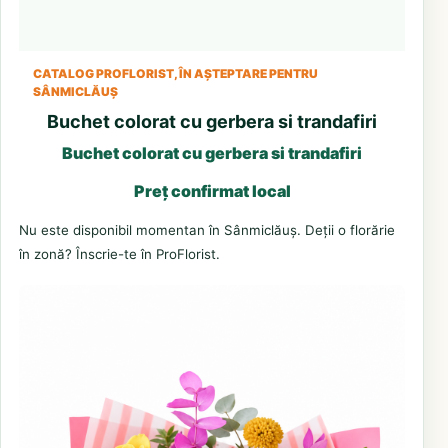
CATALOG PROFLORIST, ÎN AȘTEPTARE PENTRU
SÂNMICLĂUȘ
Buchet colorat cu gerbera si trandafiri
Buchet colorat cu gerbera si trandafiri
Preț confirmat local
Nu este disponibil momentan în Sânmiclăuș. Deții o florărie
în zonă? Înscrie-te în ProFlorist.