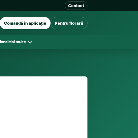
Contact
Comandă în aplicație
Pentru florării
ional
Mai multe
41 128
în funcție de florăriile din zonă și
tar