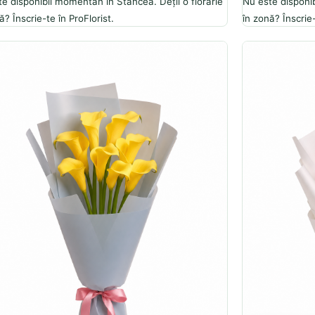
e disponibil momentan în Stancea. Deții o florărie
Nu este disponib
ă? Înscrie-te în ProFlorist.
în zonă? Înscrie-