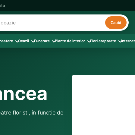
cate
Caută
 nastere
Ocazii
Funerare
Plante de interior
Flori corporate
Internat
ri
de interior
 Aranjamente florale
le din Flori corporate
oate produsele din Zi de nastere
Toate categoriile
Toate produsele din Ocazii
Toate produsele din Funerare
a
pentru companii
ntru Barbati
Colectia Atelier Local
Aniversare casatorie
Aranjamente funerare
rin flori
e interior
ajati si Colegi
ntru Bunica
Colectia Premium ProFlorist
Cerere in casatorie
Buchete funerare
 prin frunze
utie
ntru Iubita
Colectia Signature ProFlorist
Flori din dragoste
Coroane funerare
tancea
Suport comenzi
0376 4
afiri rosii
entru Mama
Flori de Florii
Flori nou-nascut si botez
Flori de Luminatie
ntru Prieteni
Flori de Paste
Flori pentru aniversari
Jerbe funerare
livrare confirmată local, 
ntru Sotie
Flori de primavara
Flori Pur si simplu
distanța până la destina
Onomastica
tre floristi, în funcție de