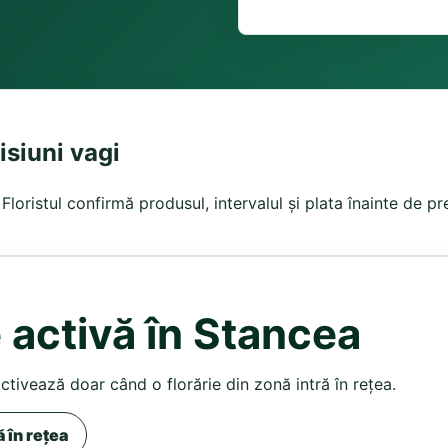
isiuni vagi
loristul confirmă produsul, intervalul și plata înainte de pr
 activă în Stancea
activează doar când o florărie din zonă intră în rețea.
ă în rețea