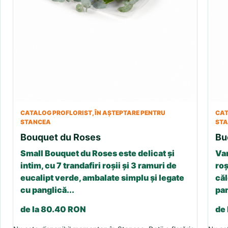
CATALOG PROFLORIST, ÎN AȘTEPTARE PENTRU
CAT
STANCEA
ST
Bouquet du Roses
Bu
Small Bouquet du Roses este delicat și
Var
intim, cu 7 trandafiri roșii și 3 ramuri de
roș
eucalipt verde, ambalate simplu și legate
căl
cu panglică...
pan
de la 80.40 RON
de