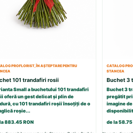
ALOG PROFLORIST, ÎN AȘTEPTARE PENTRU
CATALOG PROF
ANCEA
STANCEA
chet 101 trandafiri rosii
Buchet 3 t
ianta Small a buchetului 101 trandafiri
Buchet 3 tr
ii oferă un gest delicat și plin de
pregătit pri
dură, cu 101 trandafiri roșii însoțiți de o
imagine de 
glică roșie...
disponibilit
 la 883.45 RON
de la 58.7