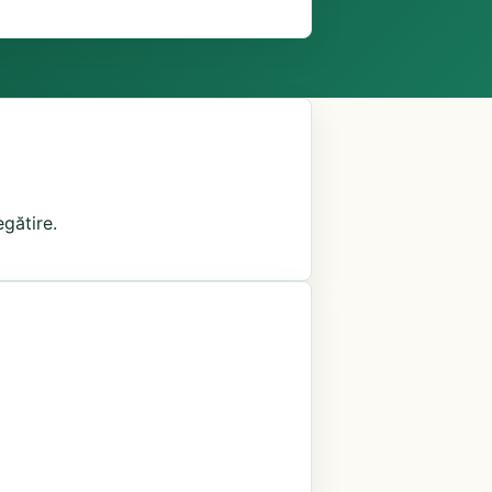
egătire.