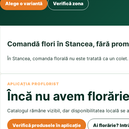
Buchete irisi
Alege o variantă
Verifică zona
Olt
Prahova
Salaj
Buchete lalele
Satu Mare
Sibiu
Buchete liliac
Suceava
Buchete lisianthus
Teleorman
Timis
Tulcea
Buchete mixte
Valcea
Vaslui
Vrancea
Buchete orhidee
Buchete ranunculus
Comandă flori în Stancea, fără prom
Buchete trandafiri galbeni
Buchete trandafiri portocalii
În Stancea, comanda florală nu este tratată ca un colet. F
Trandafiri albastri
Trandafiri albi
Trandafiri rosii
Trandafiri roz
APLICAȚIA PROFLORIST
Încă nu avem florărie
Catalogul rămâne vizibil, dar disponibilitatea locală se 
Verifică produsele în aplicație
Ai florărie? Intr