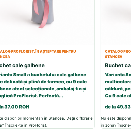
ALOG PROFLORIST, ÎN AȘTEPTARE PENTRU
CATALOG PROF
ANCEA
STANCEA
chet cale galbene
Buchet ca
ianta Small a buchetului cale galbene
Varianta Sm
e delicată și plină de farmec, cu 9 cale
multicolore
bene atent selecționate, ambalaj fin și
căldură, p
glică ProFlorist. Perfectă...
Cu 9 cale a
 la 37.00 RON
de la 49.3
e disponibil momentan în Stancea. Deții o florărie
Nu este disponib
ă? Înscrie-te în ProFlorist.
în zonă? Înscrie-