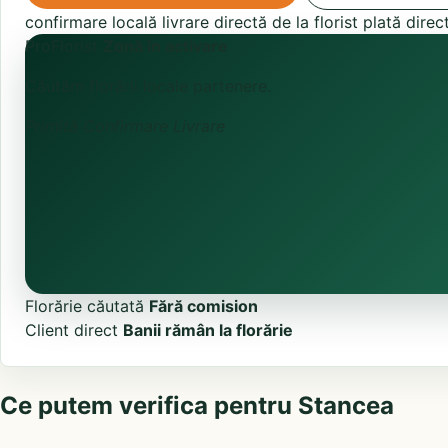
confirmare locală
livrare directă de la florist
plată direc
ProFlorist
Zonă în activare
Căutăm florării locale partenere.
Primită
Confirmare
Livrare
Florărie căutată
Fără comision
Client direct
Banii rămân la florărie
Ce putem verifica pentru Stancea