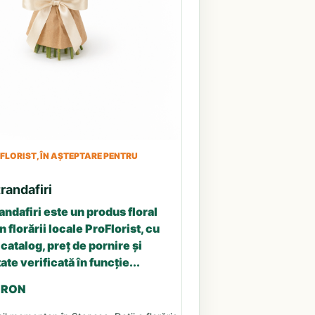
LORIST, ÎN AȘTEPTARE PENTRU
randafiri
andafiri este un produs floral
n florării locale ProFlorist, cu
catalog, preț de pornire și
ate verificată în funcție...
5 RON