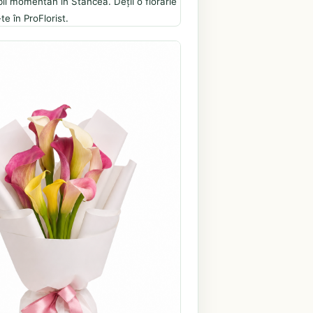
il momentan în Stancea. Deții o florărie
te în ProFlorist.