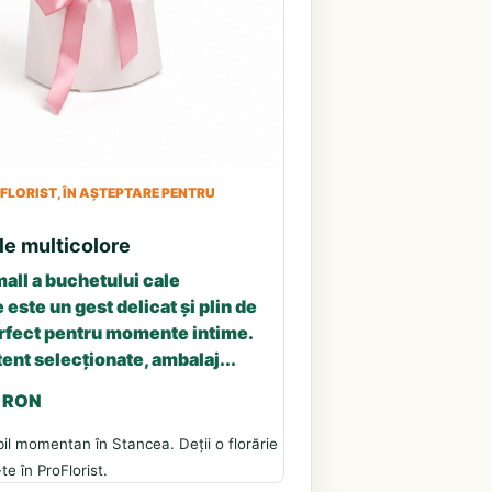
LORIST, ÎN AȘTEPTARE PENTRU
le multicolore
all a buchetului cale
 este un gest delicat și plin de
erfect pentru momente intime.
tent selecționate, ambalaj...
3 RON
il momentan în Stancea. Deții o florărie
te în ProFlorist.