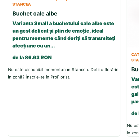
STANCEA
Buchet cale albe
Varianta Small a buchetului cale albe este
un gest delicat și plin de emoție, ideal
pentru momente când doriți să transmiteți
afecțiune cu un...
CAT
de la 86.63 RON
ST
Bu
Nu este disponibil momentan în Stancea. Deții o florărie
în zonă? Înscrie-te în ProFlorist.
Var
est
gal
pan
de
Nu est
în zon