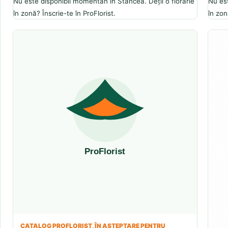
Nu este disponibil momentan în Stancea. Deții o florărie
Nu est
în zonă? Înscrie-te în ProFlorist.
în zon
CATALOG PROFLORIST, ÎN AȘTEPTARE PENTRU