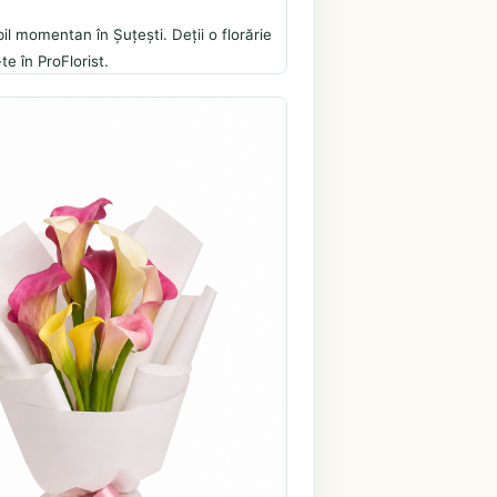
il momentan în Șuțești. Deții o florărie
te în ProFlorist.