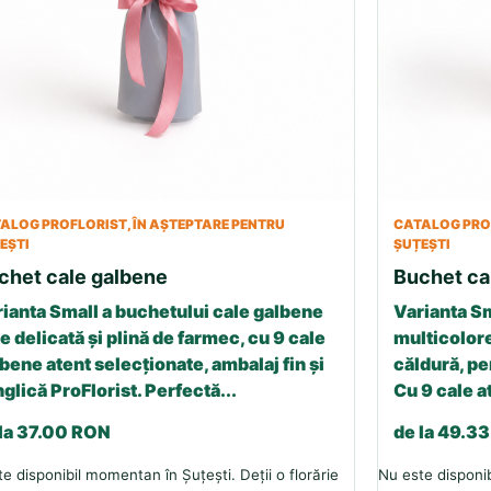
ALOG PROFLORIST, ÎN AȘTEPTARE PENTRU
CATALOG PROF
EȘTI
ȘUȚEȘTI
chet cale galbene
Buchet ca
ianta Small a buchetului cale galbene
Varianta Sm
e delicată și plină de farmec, cu 9 cale
multicolore
bene atent selecționate, ambalaj fin și
căldură, p
glică ProFlorist. Perfectă...
Cu 9 cale a
 la 37.00 RON
de la 49.3
e disponibil momentan în Șuțești. Deții o florărie
Nu este disponib