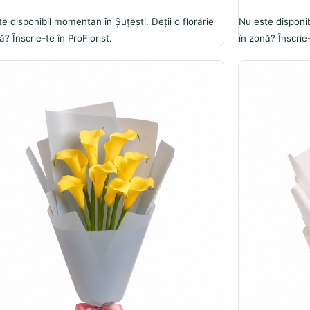
e disponibil momentan în Șuțești. Deții o florărie
Nu este disponib
ă? Înscrie-te în ProFlorist.
în zonă? Înscrie-