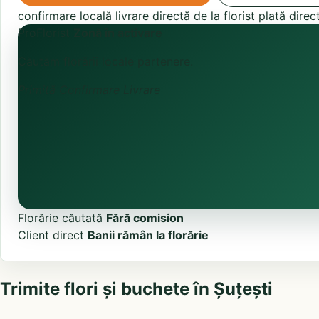
confirmare locală
livrare directă de la florist
plată direc
ProFlorist
Zonă în activare
Căutăm florării locale partenere.
Primită
Confirmare
Livrare
Florărie căutată
Fără comision
Client direct
Banii rămân la florărie
Trimite flori și buchete în Șuțești