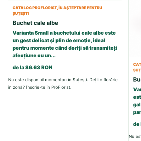
CATALOG PROFLORIST, ÎN AȘTEPTARE PENTRU
ȘUȚEȘTI
Buchet cale albe
Varianta Small a buchetului cale albe este
un gest delicat și plin de emoție, ideal
pentru momente când doriți să transmiteți
afecțiune cu un...
CAT
de la 86.63 RON
ȘUȚ
Bu
Nu este disponibil momentan în Șuțești. Deții o florărie
în zonă? Înscrie-te în ProFlorist.
Var
est
gal
pan
de
Nu est