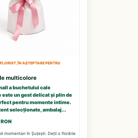
LORIST, ÎN AȘTEPTARE PENTRU
le multicolore
all a buchetului cale
 este un gest delicat și plin de
erfect pentru momente intime.
tent selecționate, ambalaj...
3 RON
il momentan în Șuțești. Deții o florărie