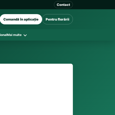
Contact
Comandă în aplicație
Pentru florării
ional
Mai multe
41 128
în funcție de florăriile din zonă și
tar