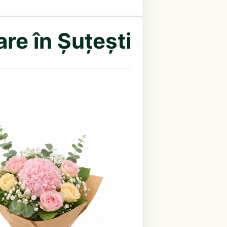
re în Șuțești