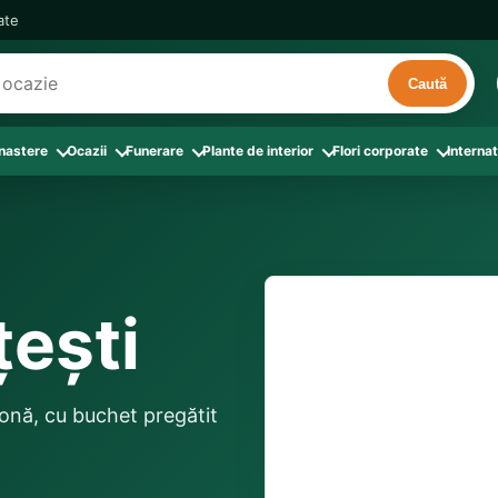
cate
Caută
 nastere
Ocazii
Funerare
Plante de interior
Flori corporate
Internat
ri
de interior
 Aranjamente florale
le din Flori corporate
oate produsele din Zi de nastere
Toate categoriile
Toate produsele din Ocazii
Toate produsele din Funerare
a
pentru companii
ntru Barbati
Colectia Atelier Local
Aniversare casatorie
Aranjamente funerare
rin flori
e interior
ajati si Colegi
ntru Bunica
Colectia Premium ProFlorist
Cerere in casatorie
Buchete funerare
 prin frunze
utie
ntru Iubita
Colectia Signature ProFlorist
Flori din dragoste
Coroane funerare
țești
Suport comenzi
0376 4
afiri rosii
entru Mama
Flori de Florii
Flori nou-nascut si botez
Flori de Luminatie
ntru Prieteni
Flori de Paste
Flori pentru aniversari
Jerbe funerare
livrare confirmată local, 
ntru Sotie
Flori de primavara
Flori Pur si simplu
distanța până la destina
Onomastica
n zonă, cu buchet pregătit