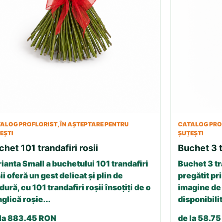
ALOG PROFLORIST, ÎN AȘTEPTARE PENTRU
CATALOG PROF
EȘTI
ȘUȚEȘTI
chet 101 trandafiri rosii
Buchet 3 t
ianta Small a buchetului 101 trandafiri
Buchet 3 tr
ii oferă un gest delicat și plin de
pregătit pri
dură, cu 101 trandafiri roșii însoțiți de o
imagine de 
glică roșie...
disponibilit
 la 883.45 RON
de la 58.7