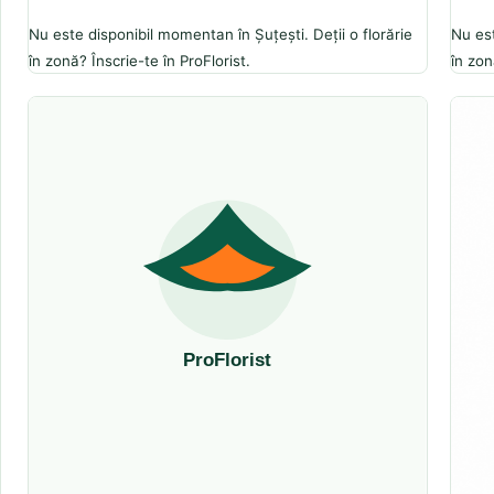
Nu este disponibil momentan în Șuțești. Deții o florărie
Nu est
în zonă? Înscrie-te în ProFlorist.
în zon