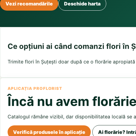
Buchete irisi
Vezi recomandările
Deschide harta
Olt
Prahova
Salaj
Buchete lalele
Satu Mare
Sibiu
Buchete liliac
Suceava
Buchete lisianthus
Teleorman
Timis
Tulcea
Buchete mixte
Valcea
Vaslui
Vrancea
Buchete orhidee
Buchete ranunculus
Ce opțiuni ai când comanzi flori în Ș
Buchete trandafiri galbeni
Buchete trandafiri portocalii
Trimite flori în Șuțești doar după ce o florărie apropiată
Trandafiri albastri
Trandafiri albi
Trandafiri rosii
Trandafiri roz
APLICAȚIA PROFLORIST
Încă nu avem florărie
Catalogul rămâne vizibil, dar disponibilitatea locală se 
Verifică produsele în aplicație
Ai florărie? Intr