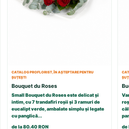
CATALOG PROFLORIST, ÎN AȘTEPTARE PENTRU
CAT
ȘUȚEȘTI
ȘUȚ
Bouquet du Roses
Bu
Small Bouquet du Roses este delicat și
Var
intim, cu 7 trandafiri roșii și 3 ramuri de
roș
eucalipt verde, ambalate simplu și legate
căl
cu panglică...
pan
de la 80.40 RON
de