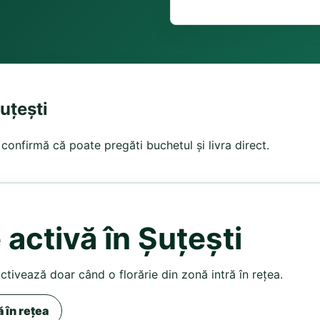
uțești
 confirmă că poate pregăti buchetul și livra direct.
 activă în Șuțești
activează doar când o florărie din zonă intră în rețea.
ă în rețea