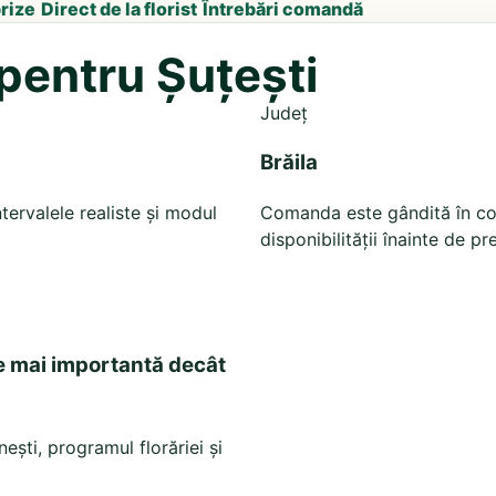
prize
Direct de la florist
Întrebări comandă
 pentru Șuțești
Județ
Brăila
tervalele realiste și modul
Comanda este gândită în cont
disponibilității înainte de pr
e mai importantă decât
ești, programul florăriei și