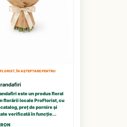
LORIST, ÎN AȘTEPTARE PENTRU
randafiri
andafiri este un produs floral
n florării locale ProFlorist, cu
catalog, preț de pornire și
ate verificată în funcție...
5 RON