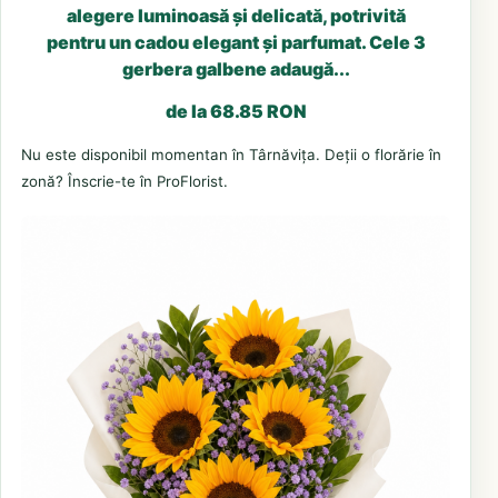
alegere luminoasă și delicată, potrivită
pentru un cadou elegant și parfumat. Cele 3
gerbera galbene adaugă...
de la 68.85 RON
Nu este disponibil momentan în Târnăvița. Deții o florărie în
zonă? Înscrie-te în ProFlorist.