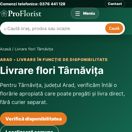
Comenzi telefonice: 0376 441 128
Contact
Meniu
⌕
Caută
Acasă
/
Livrare flori Târnăvița
ARAD • LIVRARE ÎN FUNCȚIE DE DISPONIBILITATE
Livrare flori Târnăvița
Pentru Târnăvița, județul Arad, verificăm întâi o
florărie apropiată care poate pregăti și livra direct,
fără curier separat.
Verifică disponibilitatea