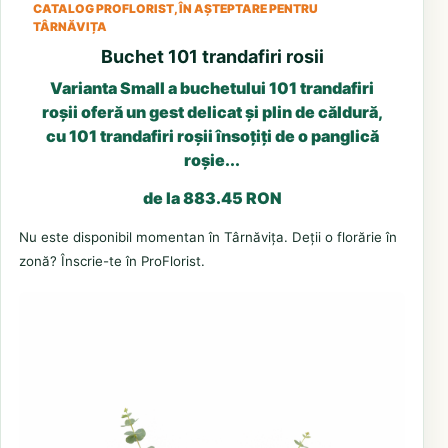
CATALOG PROFLORIST, ÎN AȘTEPTARE PENTRU
TÂRNĂVIȚA
Buchet 101 trandafiri rosii
Varianta Small a buchetului 101 trandafiri
roșii oferă un gest delicat și plin de căldură,
cu 101 trandafiri roșii însoțiți de o panglică
roșie...
de la 883.45 RON
Nu este disponibil momentan în Târnăvița. Deții o florărie în
zonă? Înscrie-te în ProFlorist.