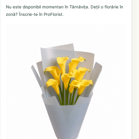
Nu este disponibil momentan în Târnăvița. Deții o florărie în
zonă? Înscrie-te în ProFlorist.