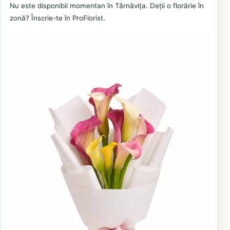
Nu este disponibil momentan în Târnăvița. Deții o florărie în
zonă? Înscrie-te în ProFlorist.