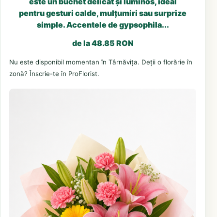
este un buchet delicat și luminos, ideal
pentru gesturi calde, mulțumiri sau surprize
simple. Accentele de gypsophila...
de la 48.85 RON
Nu este disponibil momentan în Târnăvița. Deții o florărie în
zonă? Înscrie-te în ProFlorist.