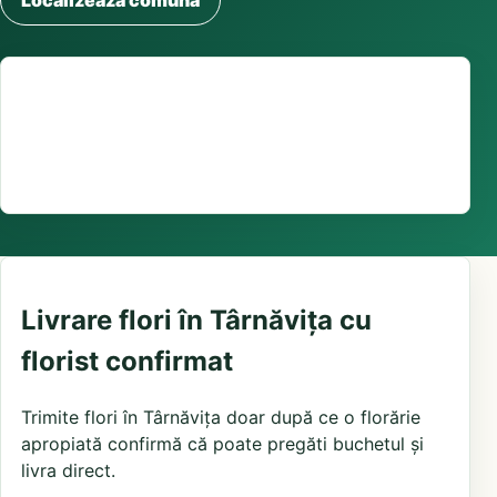
Localizează comuna
Suport comenzi
0376 441 128
livrare confirmată local, în funcție de florăriile din
zonă și distanța până la destinatar
Livrare flori în Târnăvița cu
florist confirmat
Trimite flori în Târnăvița doar după ce o florărie
apropiată confirmă că poate pregăti buchetul și
livra direct.