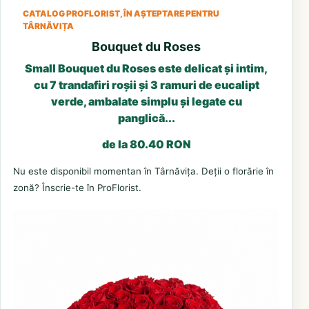
CATALOG PROFLORIST, ÎN AȘTEPTARE PENTRU
TÂRNĂVIȚA
Bouquet du Roses
Small Bouquet du Roses este delicat și intim,
cu 7 trandafiri roșii și 3 ramuri de eucalipt
verde, ambalate simplu și legate cu
panglică...
de la 80.40 RON
Nu este disponibil momentan în Târnăvița. Deții o florărie în
zonă? Înscrie-te în ProFlorist.