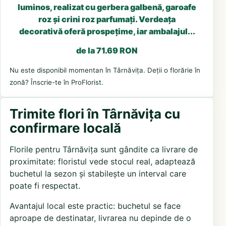
luminos, realizat cu gerbera galbenă, garoafe
roz și crini roz parfumați. Verdeața
decorativă oferă prospețime, iar ambalajul...
de la 71.69 RON
Nu este disponibil momentan în Târnăvița. Deții o florărie în
zonă? Înscrie-te în ProFlorist.
Trimite flori în Târnăvița cu
confirmare locală
Florile pentru Târnăvița sunt gândite ca livrare de
proximitate: floristul vede stocul real, adaptează
buchetul la sezon și stabilește un interval care
poate fi respectat.
Avantajul local este practic: buchetul se face
aproape de destinatar, livrarea nu depinde de o