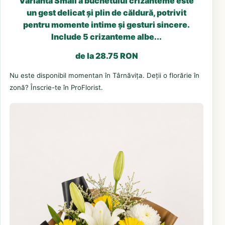
Varianta Small a buchetului crizanteme este
un gest delicat și plin de căldură, potrivit
pentru momente intime și gesturi sincere.
Include 5 crizanteme albe...
de la 28.75 RON
Nu este disponibil momentan în Târnăvița. Deții o florărie în
zonă? Înscrie-te în ProFlorist.