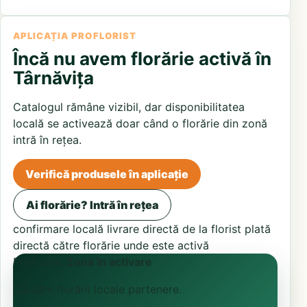
APLICAȚIA PROFLORIST
Încă nu avem florărie activă în
Târnăvița
Catalogul rămâne vizibil, dar disponibilitatea
locală se activează doar când o florărie din zonă
intră în rețea.
Verifică produsele în aplicație
Ai florărie? Intră în rețea
confirmare locală
livrare directă de la florist
plată
directă către florărie unde este activă
ProFlorist
Zonă în activare
Căutăm florării locale partenere.