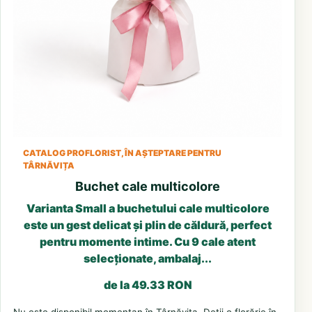
CATALOG PROFLORIST, ÎN AȘTEPTARE PENTRU
TÂRNĂVIȚA
Buchet cale multicolore
Varianta Small a buchetului cale multicolore
este un gest delicat și plin de căldură, perfect
pentru momente intime. Cu 9 cale atent
selecționate, ambalaj...
de la 49.33 RON
Nu este disponibil momentan în Târnăvița. Deții o florărie în