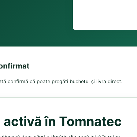
confirmat
tă confirmă că poate pregăti buchetul și livra direct.
e activă în Tomnatec
activează doar când o florărie din zonă intră în rețea.