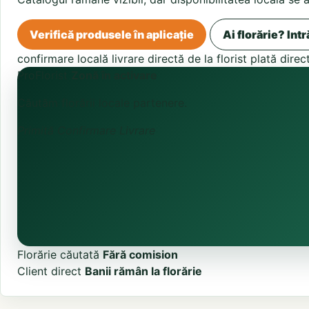
Verifică produsele în aplicație
Ai florărie? Intr
confirmare locală
livrare directă de la florist
plată direc
ProFlorist
Zonă în activare
Căutăm florării locale partenere.
Primită
Confirmare
Livrare
Florărie căutată
Fără comision
Client direct
Banii rămân la florărie