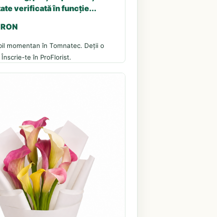
ate verificată în funcție...
5 RON
bil momentan în Tomnatec. Deții o
 Înscrie-te în ProFlorist.