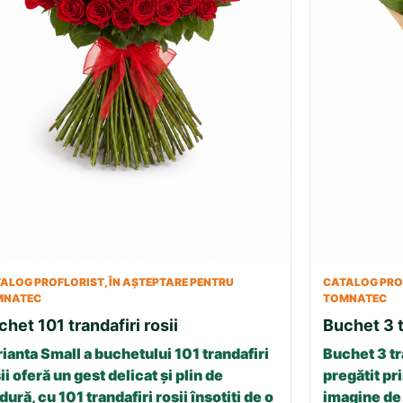
ALOG PROFLORIST, ÎN AȘTEPTARE PENTRU
CATALOG PROF
MNATEC
TOMNATEC
chet 101 trandafiri rosii
Buchet 3 t
ianta Small a buchetului 101 trandafiri
Buchet 3 tr
ii oferă un gest delicat și plin de
pregătit pri
dură, cu 101 trandafiri roșii însoțiți de o
imagine de 