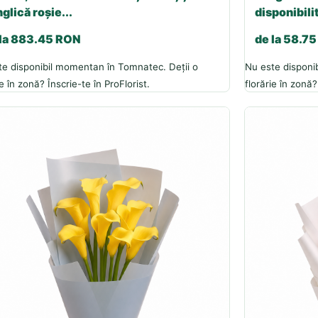
glică roșie...
disponibilit
 la 883.45 RON
de la 58.7
te disponibil momentan în Tomnatec. Deții o
Nu este disponi
ie în zonă? Înscrie-te în ProFlorist.
florărie în zonă?