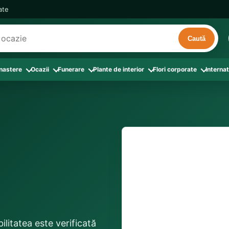
cate
Caută
 nastere
Ocazii
Funerare
Plante de interior
Flori corporate
Internat
ri
de interior
 Aranjamente florale
le din Flori corporate
oate produsele din Zi de nastere
Toate categoriile
Toate produsele din Ocazii
Toate produsele din Funerare
a
pentru companii
ntru Barbati
Colectia Atelier Local
Aniversare casatorie
Aranjamente funerare
rin flori
e interior
ajati si Colegi
ntru Bunica
Colectia Premium ProFlorist
Cerere in casatorie
Buchete funerare
 prin frunze
utie
ntru Iubita
Colectia Signature ProFlorist
Flori din dragoste
Coroane funerare
Suport comenzi
0376 4
afiri rosii
entru Mama
Flori de Florii
Flori nou-nascut si botez
Flori de Luminatie
ntru Prieteni
Flori de Paste
Flori pentru aniversari
Jerbe funerare
livrare confirmată local, 
ntru Sotie
Flori de primavara
Flori Pur si simplu
distanța până la destina
Onomastica
ilitatea este verificată