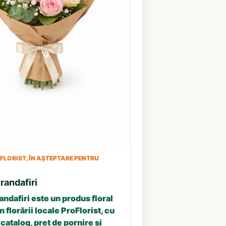
LORIST, ÎN AȘTEPTARE PENTRU
randafiri
andafiri este un produs floral
n florării locale ProFlorist, cu
catalog, preț de pornire și