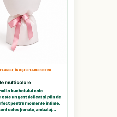
LORIST, ÎN AȘTEPTARE PENTRU
le multicolore
all a buchetului cale
 este un gest delicat și plin de
erfect pentru momente intime.
tent selecționate, ambalaj...