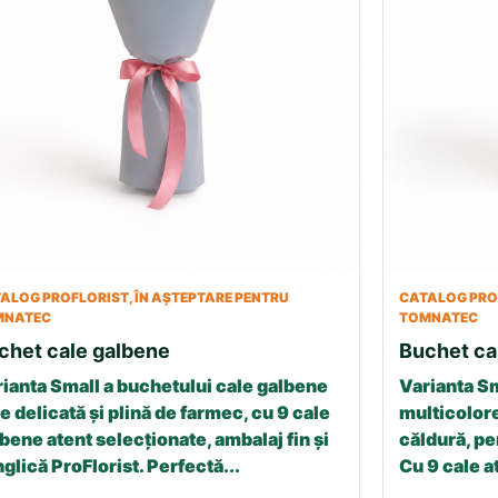
ALOG PROFLORIST, ÎN AȘTEPTARE PENTRU
CATALOG PROF
MNATEC
TOMNATEC
chet cale galbene
Buchet ca
ianta Small a buchetului cale galbene
Varianta Sm
e delicată și plină de farmec, cu 9 cale
multicolore
bene atent selecționate, ambalaj fin și
căldură, p
glică ProFlorist. Perfectă...
Cu 9 cale a