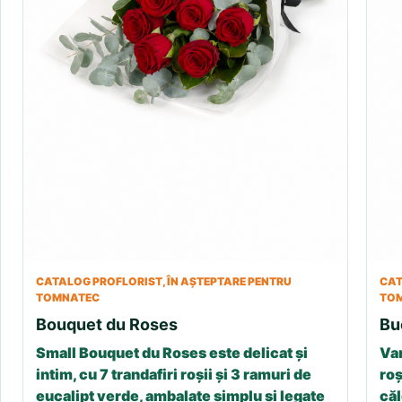
CATALOG PROFLORIST, ÎN AȘTEPTARE PENTRU
CAT
TOMNATEC
TO
Bouquet du Roses
Bu
Small Bouquet du Roses este delicat și
Var
intim, cu 7 trandafiri roșii și 3 ramuri de
roș
eucalipt verde, ambalate simplu și legate
căl