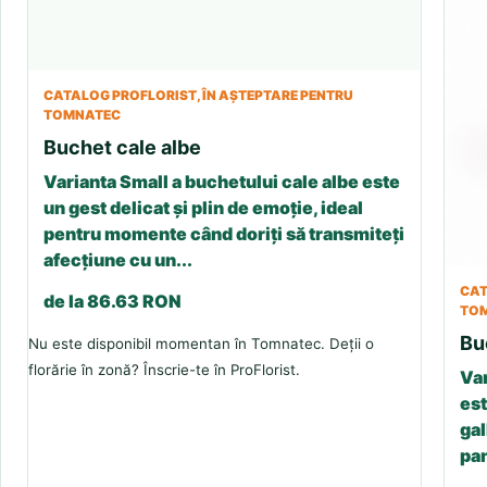
CATALOG PROFLORIST, ÎN AȘTEPTARE PENTRU
TOMNATEC
Buchet cale albe
Varianta Small a buchetului cale albe este
un gest delicat și plin de emoție, ideal
pentru momente când doriți să transmiteți
afecțiune cu un...
CAT
de la 86.63 RON
TO
Bu
Nu este disponibil momentan în Tomnatec. Deții o
florărie în zonă? Înscrie-te în ProFlorist.
Var
est
gal
pan