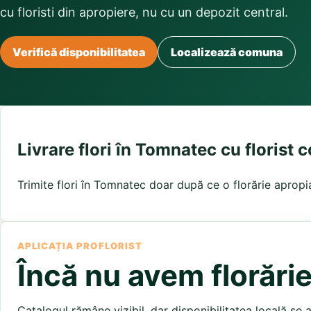
Buchete irisi
cu floristi din apropiere, nu cu un depozit central.
Olt
Prahova
Salaj
Buchete lalele
Satu Mare
Sibiu
Buchete liliac
Suceava
Buchete lisianthus
Teleorman
Timis
Tulcea
Verifică disponibilitatea
Localizează comuna
Buchete mixte
Valcea
Vaslui
Vrancea
Buchete orhidee
Buchete ranunculus
Buchete trandafiri galbeni
Buchete trandafiri portocalii
Trandafiri albastri
Livrare flori în Tomnatec cu florist 
Trandafiri albi
Trandafiri rosii
Trimite flori în Tomnatec doar după ce o florărie apropia
Trandafiri roz
APLICAȚIA PROFLORIST
Încă nu avem florări
Catalogul rămâne vizibil, dar disponibilitatea locală se 