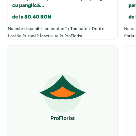
cu panglică...
pan
de la 80.40 RON
de
Nu este disponibil momentan în Tomnatec. Deții o
Nu es
florărie în zonă? Înscrie-te în ProFlorist.
florăr