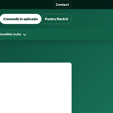
Contact
Comandă în aplicație
Pentru florării
ional
Mai multe
41 128
în funcție de florăriile din zonă și
tar