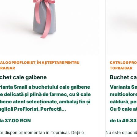
ALOG PROFLORIST, ÎN AȘTEPTARE PENTRU
CATALOG PROF
RAISAR
TOPRAISAR
chet cale galbene
Buchet ca
ianta Small a buchetului cale galbene
Varianta Sm
e delicată și plină de farmec, cu 9 cale
multicolore
bene atent selecționate, ambalaj fin și
căldură, p
glică ProFlorist. Perfectă...
Cu 9 cale a
 la 37.00 RON
de la 49.3
e disponibil momentan în Topraisar. Deții o
Nu este disponib