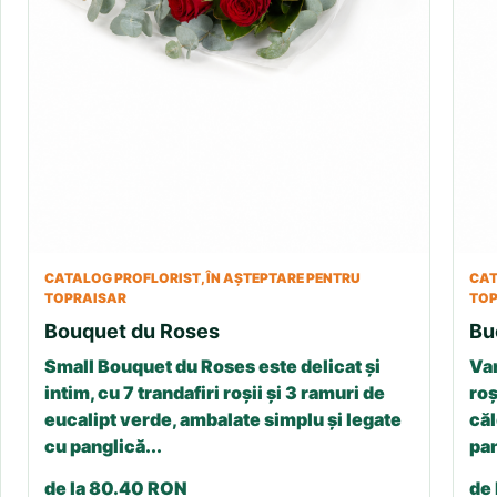
CATALOG PROFLORIST, ÎN AȘTEPTARE PENTRU
CAT
TOPRAISAR
TOP
Bouquet du Roses
Bu
Small Bouquet du Roses este delicat și
Var
intim, cu 7 trandafiri roșii și 3 ramuri de
roș
eucalipt verde, ambalate simplu și legate
căl
cu panglică...
pan
de la 80.40 RON
de