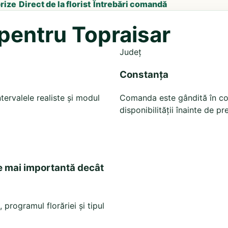
prize
Direct de la florist
Întrebări comandă
 pentru Topraisar
Județ
Constanța
tervalele realiste și modul
Comanda este gândită în cont
disponibilității înainte de pr
e mai importantă decât
 programul florăriei și tipul