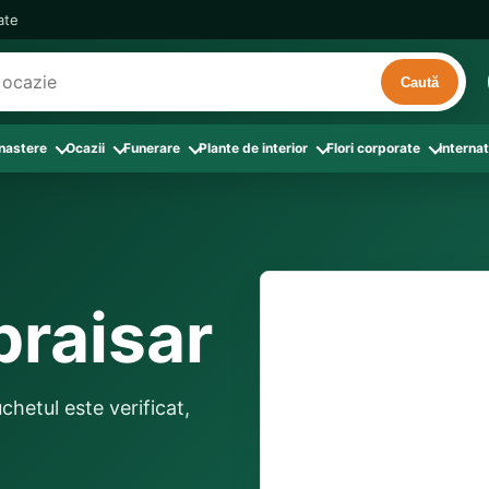
cate
Caută
 nastere
Ocazii
Funerare
Plante de interior
Flori corporate
Internat
ri
de interior
 Aranjamente florale
le din Flori corporate
oate produsele din Zi de nastere
Toate categoriile
Toate produsele din Ocazii
Toate produsele din Funerare
a
pentru companii
ntru Barbati
Colectia Atelier Local
Aniversare casatorie
Aranjamente funerare
rin flori
e interior
ajati si Colegi
ntru Bunica
Colectia Premium ProFlorist
Cerere in casatorie
Buchete funerare
 prin frunze
utie
ntru Iubita
Colectia Signature ProFlorist
Flori din dragoste
Coroane funerare
praisar
Suport comenzi
0376 4
afiri rosii
entru Mama
Flori de Florii
Flori nou-nascut si botez
Flori de Luminatie
ntru Prieteni
Flori de Paste
Flori pentru aniversari
Jerbe funerare
livrare confirmată local, 
ntru Sotie
Flori de primavara
Flori Pur si simplu
distanța până la destina
Onomastica
uchetul este verificat,