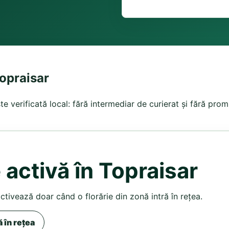
Topraisar
este verificată local: fără intermediar de curierat și fără pro
 activă în Topraisar
activează doar când o florărie din zonă intră în rețea.
ă în rețea