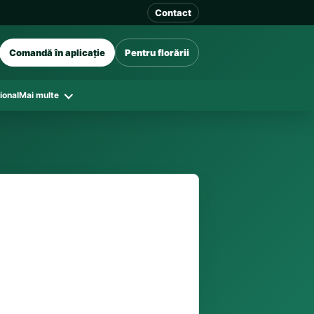
Contact
Comandă în aplicație
Pentru florării
ional
Mai multe
41 128
în funcție de florăriile din zonă și
tar