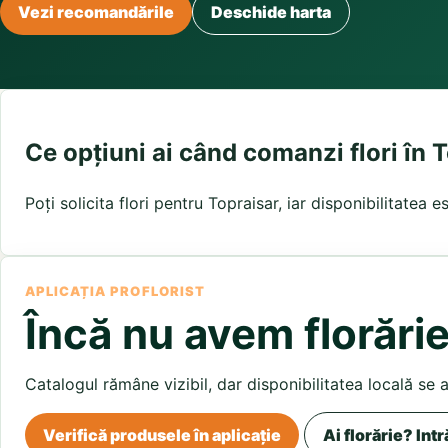
Buchete irisi
Vezi recomandările
Deschide harta
Olt
Prahova
Salaj
Buchete lalele
Satu Mare
Sibiu
Buchete liliac
Suceava
Buchete lisianthus
Teleorman
Timis
Tulcea
Buchete mixte
Valcea
Vaslui
Vrancea
Buchete orhidee
Buchete ranunculus
Ce opțiuni ai când comanzi flori în 
Buchete trandafiri galbeni
Buchete trandafiri portocalii
Poți solicita flori pentru Topraisar, iar disponibilitatea 
Trandafiri albastri
Trandafiri albi
Trandafiri rosii
Trandafiri roz
APLICAȚIA PROFLORIST
Încă nu avem florărie
Catalogul rămâne vizibil, dar disponibilitatea locală se 
Verifică produsele în aplicație
Ai florărie? Intr