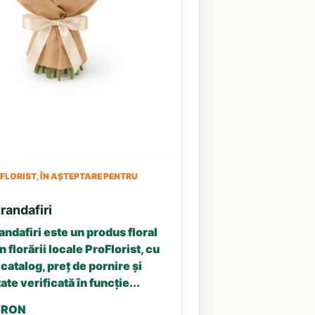
LORIST, ÎN AȘTEPTARE PENTRU
randafiri
andafiri este un produs floral
n florării locale ProFlorist, cu
catalog, preț de pornire și
ate verificată în funcție...
5 RON