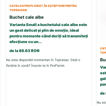
CATALOG PROFLORIST, ÎN AȘTEPTARE PENTRU
TOPRAISAR
Buchet cale albe
Varianta Small a buchetului cale albe este
un gest delicat și plin de emoție, ideal
pentru momente când doriți să transmiteți
afecțiune cu un...
CAT
de la 86.63 RON
TOP
Bu
Nu este disponibil momentan în Topraisar. Deții o
florărie în zonă? Înscrie-te în ProFlorist.
Var
est
gal
pan
de
Nu est