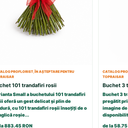
ALOG PROFLORIST, ÎN AȘTEPTARE PENTRU
CATALOG PROF
RAISAR
TOPRAISAR
chet 101 trandafiri rosii
Buchet 3 t
ianta Small a buchetului 101 trandafiri
Buchet 3 tr
ii oferă un gest delicat și plin de
pregătit pri
dură, cu 101 trandafiri roșii însoțiți de o
imagine de 
glică roșie...
disponibilit
 la 883.45 RON
de la 58.7