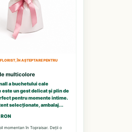
LORIST, ÎN AȘTEPTARE PENTRU
le multicolore
all a buchetului cale
 este un gest delicat și plin de
erfect pentru momente intime.
tent selecționate, ambalaj...
3 RON
il momentan în Topraisar. Deții o