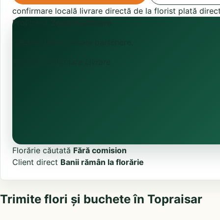
confirmare locală
livrare directă de la florist
plată direc
ProFlorist
Zonă în activare
Căutăm florării locale partenere.
Primită
Confirmare
Livrare
Florărie căutată
Fără comision
Client direct
Banii rămân la florărie
Trimite flori și buchete în Topraisar