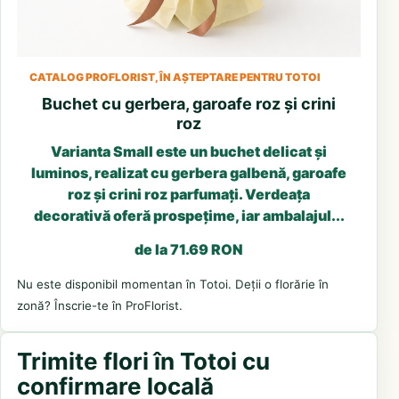
CATALOG PROFLORIST, ÎN AȘTEPTARE PENTRU TOTOI
Buchet cu gerbera, garoafe roz și crini
roz
Varianta Small este un buchet delicat și
luminos, realizat cu gerbera galbenă, garoafe
roz și crini roz parfumați. Verdeața
decorativă oferă prospețime, iar ambalajul...
de la 71.69 RON
Nu este disponibil momentan în Totoi. Deții o florărie în
zonă? Înscrie-te în ProFlorist.
Trimite flori în Totoi cu
confirmare locală