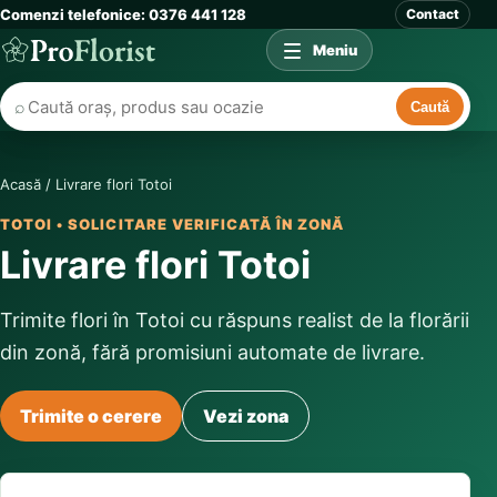
Comenzi telefonice: 0376 441 128
Contact
Meniu
⌕
Caută
Acasă
/
Livrare flori Totoi
TOTOI • SOLICITARE VERIFICATĂ ÎN ZONĂ
Livrare flori Totoi
Trimite flori în Totoi cu răspuns realist de la florării
din zonă, fără promisiuni automate de livrare.
Trimite o cerere
Vezi zona