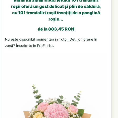
roșii oferă un gest delicat și plin de căldură,
cu 101 trandafiri roșii însoțiți de o panglică
roșie...
de la 883.45 RON
Nu este disponibil momentan în Totoi. Deții o florărie în
zonă? Înscrie-te în ProFlorist.