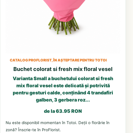
CATALOG PROFLORIST, ÎN AȘTEPTARE PENTRU TOTOI
Buchet colorat si fresh mix floral vesel
Varianta Small a buchetului colorat si fresh
mix floral vesel este delicată și potrivită
pentru gesturi calde, conținând 4 trandafiri
galben, 3 gerbera roz...
de la 63.95 RON
Nu este disponibil momentan în Totoi. Deții o florărie în
zonă? Înscrie-te în ProFlorist.