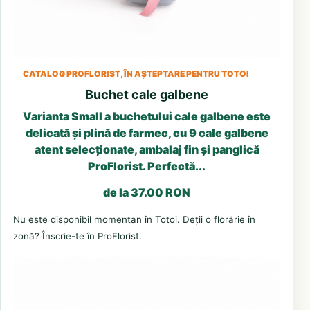
CATALOG PROFLORIST, ÎN AȘTEPTARE PENTRU TOTOI
Buchet cale galbene
Varianta Small a buchetului cale galbene este
delicată și plină de farmec, cu 9 cale galbene
atent selecționate, ambalaj fin și panglică
ProFlorist. Perfectă...
de la 37.00 RON
Nu este disponibil momentan în Totoi. Deții o florărie în
zonă? Înscrie-te în ProFlorist.