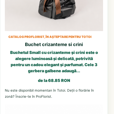
CATALOG PROFLORIST, ÎN AȘTEPTARE PENTRU TOTOI
Buchet crizanteme si crini
Buchetul Small cu crizanteme și crini este o
alegere luminoasă și delicată, potrivită
pentru un cadou elegant și parfumat. Cele 3
gerbera galbene adaugă...
de la 68.85 RON
Nu este disponibil momentan în Totoi. Deții o florărie în
zonă? Înscrie-te în ProFlorist.