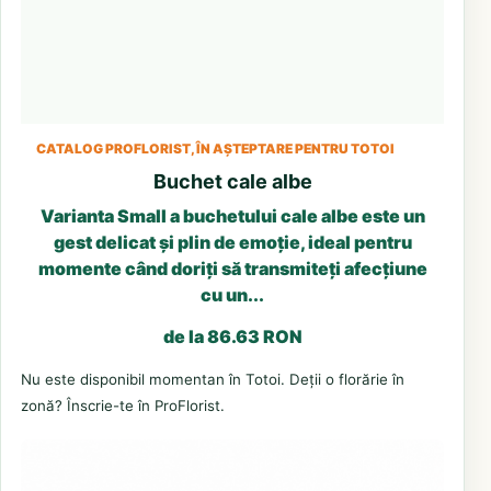
CATALOG PROFLORIST, ÎN AȘTEPTARE PENTRU TOTOI
Buchet cale albe
Varianta Small a buchetului cale albe este un
gest delicat și plin de emoție, ideal pentru
momente când doriți să transmiteți afecțiune
cu un...
de la 86.63 RON
Nu este disponibil momentan în Totoi. Deții o florărie în
zonă? Înscrie-te în ProFlorist.