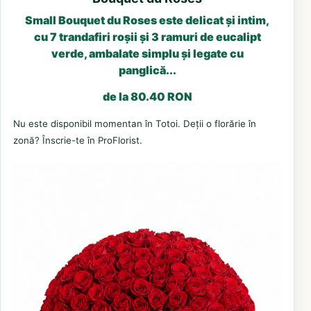
Small Bouquet du Roses este delicat și intim,
cu 7 trandafiri roșii și 3 ramuri de eucalipt
verde, ambalate simplu și legate cu
panglică...
de la 80.40 RON
Nu este disponibil momentan în Totoi. Deții o florărie în
zonă? Înscrie-te în ProFlorist.