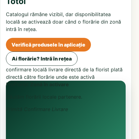
Totoi
Catalogul rămâne vizibil, dar disponibilitatea
locală se activează doar când o florărie din zonă
intră în rețea.
Verifică produsele în aplicație
Ai florărie? Intră în rețea
confirmare locală
livrare directă de la florist
plată
directă către florărie unde este activă
ProFlorist
Zonă în activare
Căutăm florării locale partenere.
Primită
Confirmare
Livrare