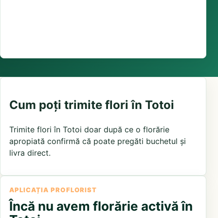
Suport comenzi
0376 441 128
livrare confirmată local, în funcție de florăriile din
zonă și distanța până la destinatar
Cum poți trimite flori în Totoi
Trimite flori în Totoi doar după ce o florărie
apropiată confirmă că poate pregăti buchetul și
livra direct.
APLICAȚIA PROFLORIST
Încă nu avem florărie activă în