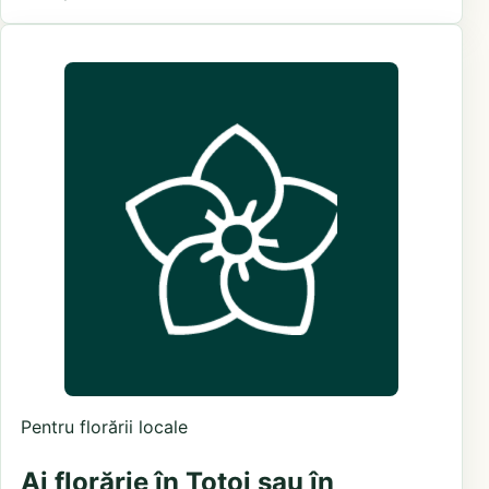
Pentru florării locale
Ai florărie în Totoi sau în