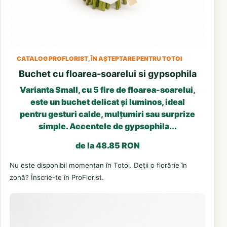
CATALOG PROFLORIST, ÎN AȘTEPTARE PENTRU TOTOI
Buchet cu floarea-soarelui si gypsophila
Varianta Small, cu 5 fire de floarea-soarelui,
este un buchet delicat și luminos, ideal
pentru gesturi calde, mulțumiri sau surprize
simple. Accentele de gypsophila...
de la 48.85 RON
Nu este disponibil momentan în Totoi. Deții o florărie în
zonă? Înscrie-te în ProFlorist.