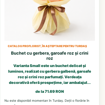
CATALOG PROFLORIST, ÎN AȘTEPTARE PENTRU TURDAȘ
Buchet cu gerbera, garoafe roz și crini
roz
Varianta Small este un buchet delicat și
luminos, realizat cu gerbera galbenă, garoafe
roz și crini roz parfumați. Verdeața
decorativă oferă prospețime, iar ambalajul...
de la 71.69 RON
Nu este disponibil momentan în Turdaș. Deții o florărie în