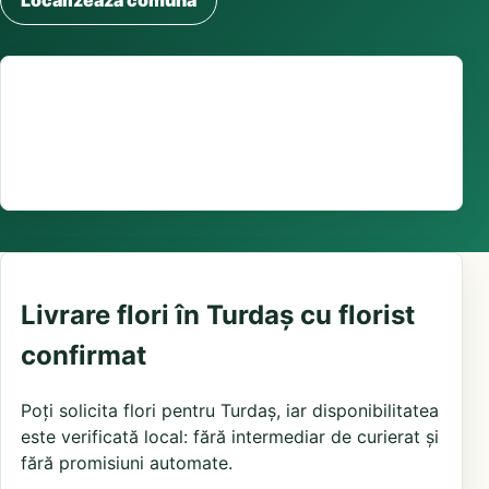
Localizează comuna
Suport comenzi
0376 441 128
livrare confirmată local, în funcție de florăriile din
zonă și distanța până la destinatar
Livrare flori în Turdaș cu florist
confirmat
Poți solicita flori pentru Turdaș, iar disponibilitatea
este verificată local: fără intermediar de curierat și
fără promisiuni automate.