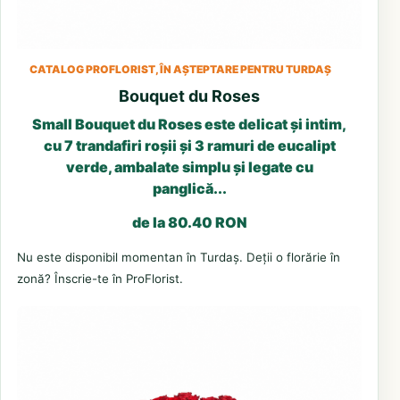
CATALOG PROFLORIST, ÎN AȘTEPTARE PENTRU TURDAȘ
Bouquet du Roses
Small Bouquet du Roses este delicat și intim,
cu 7 trandafiri roșii și 3 ramuri de eucalipt
verde, ambalate simplu și legate cu
panglică...
de la 80.40 RON
Nu este disponibil momentan în Turdaș. Deții o florărie în
zonă? Înscrie-te în ProFlorist.