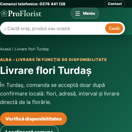
Comenzi telefonice: 0376 441 128
Contact
Meniu
⌕
Caută
Acasă
/
Livrare flori Turdaș
ALBA • LIVRARE ÎN FUNCȚIE DE DISPONIBILITATE
Livrare flori Turdaș
În Turdaș, comanda se acceptă doar după
confirmare locală: flori, adresă, interval și livrare
directă de la florărie.
Verifică disponibilitatea