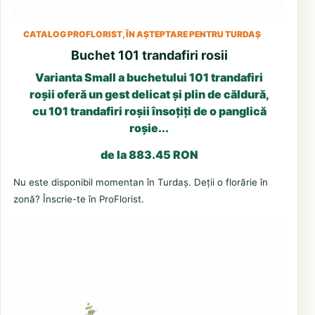
CATALOG PROFLORIST, ÎN AȘTEPTARE PENTRU TURDAȘ
Buchet 101 trandafiri rosii
Varianta Small a buchetului 101 trandafiri
roșii oferă un gest delicat și plin de căldură,
cu 101 trandafiri roșii însoțiți de o panglică
roșie...
de la 883.45 RON
Nu este disponibil momentan în Turdaș. Deții o florărie în
zonă? Înscrie-te în ProFlorist.