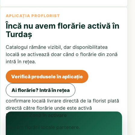
APLICAȚIA PROFLORIST
Încă nu avem florărie activă în
Turdaș
Catalogul rămâne vizibil, dar disponibilitatea
locală se activează doar când o florărie din zonă
intră în rețea.
Verifică produsele în aplicație
Ai florărie? Intră în rețea
confirmare locală
livrare directă de la florist
plată
directă către florărie unde este activă
ProFlorist
Zonă în activare
Căutăm florării locale partenere.