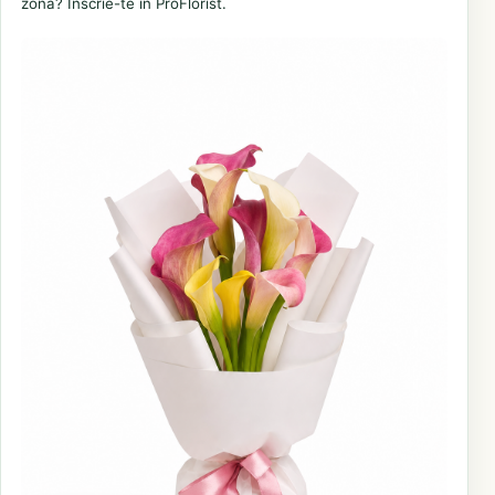
zonă? Înscrie-te în ProFlorist.