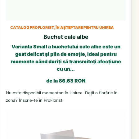
CATALOG PROFLORIST, ÎN AȘTEPTARE PENTRU UNIREA
Buchet cale albe
Varianta Small a buchetului cale albe este un
gest delicat și plin de emoție, ideal pentru
momente când doriți să transmiteți afecțiune
cu un...
de la 86.63 RON
Nu este disponibil momentan în Unirea. Deții o florărie în
zonă? Înscrie-te în ProFlorist.