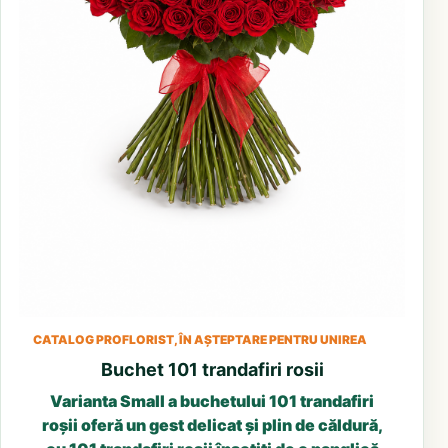
CATALOG PROFLORIST, ÎN AȘTEPTARE PENTRU UNIREA
Buchet 101 trandafiri rosii
Varianta Small a buchetului 101 trandafiri
roșii oferă un gest delicat și plin de căldură,