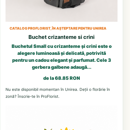
CATALOG PROFLORIST, ÎN AȘTEPTARE PENTRU UNIREA
Buchet crizanteme si crini
Buchetul Small cu crizanteme și crini este o
alegere luminoasă și delicată, potrivită
pentru un cadou elegant și parfumat. Cele 3
gerbera galbene adaugă...
de la 68.85 RON
Nu este disponibil momentan în Unirea. Deții o florărie în
zonă? Înscrie-te în ProFlorist.