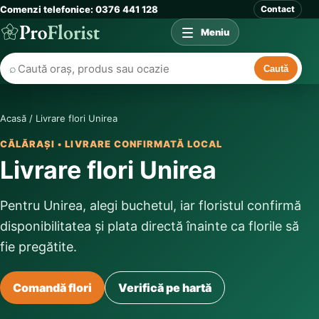
Comenzi telefonice: 0376 441 128
Contact
Meniu
⌕
Caută
Acasă
/
Livrare flori Unirea
CĂLĂRAȘI • LIVRARE CONFIRMATĂ LOCAL
Livrare flori Unirea
Pentru Unirea, alegi buchetul, iar floristul confirmă
disponibilitatea și plata directă înainte ca florile să
fie pregătite.
Comandă flori
Verifică pe hartă