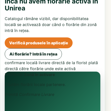
Încă nu avem florărie activă în
Unirea
Catalogul rămâne vizibil, dar disponibilitatea
locală se activează doar când o florărie din zonă
intră în rețea.
Verifică produsele în aplicație
Ai florărie? Intră în rețea
confirmare locală
livrare directă de la florist
plată
directă către florărie unde este activă
ProFlorist
Zonă în activare
Căutăm florării locale partenere.
Primită
Confirmare
Livrare