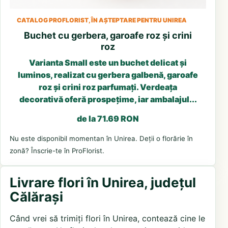
CATALOG PROFLORIST, ÎN AȘTEPTARE PENTRU UNIREA
Buchet cu gerbera, garoafe roz și crini
roz
Varianta Small este un buchet delicat și
luminos, realizat cu gerbera galbenă, garoafe
roz și crini roz parfumați. Verdeața
decorativă oferă prospețime, iar ambalajul...
de la 71.69 RON
Nu este disponibil momentan în Unirea. Deții o florărie în
zonă? Înscrie-te în ProFlorist.
Livrare flori în Unirea, județul
Călărași
Când vrei să trimiți flori în Unirea, contează cine le