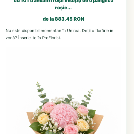
cu 101 trandafiri roșii însoțiți de o panglică
roșie...
de la 883.45 RON
Nu este disponibil momentan în Unirea. Deții o florărie în
zonă? Înscrie-te în ProFlorist.