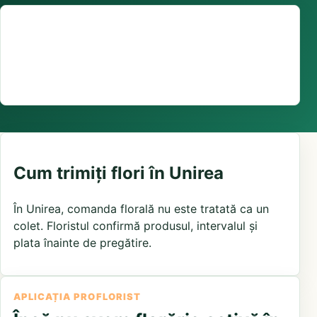
Suport comenzi
0376 441 128
livrare confirmată local, în funcție de florăriile din
zonă și distanța până la destinatar
Cum trimiți flori în Unirea
În Unirea, comanda florală nu este tratată ca un
colet. Floristul confirmă produsul, intervalul și
plata înainte de pregătire.
APLICAȚIA PROFLORIST