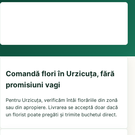
Suport comenzi
0376 441 128
livrare confirmată local, în funcție de florăriile din
zonă și distanța până la destinatar
Comandă flori în Urzicuța, fără
promisiuni vagi
Pentru Urzicuța, verificăm întâi florăriile din zonă
sau din apropiere. Livrarea se acceptă doar dacă
un florist poate pregăti și trimite buchetul direct.