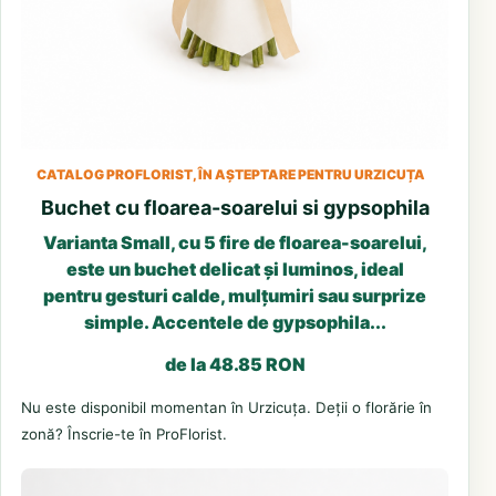
CATALOG PROFLORIST, ÎN AȘTEPTARE PENTRU URZICUȚA
Buchet cu floarea-soarelui si gypsophila
Varianta Small, cu 5 fire de floarea-soarelui,
este un buchet delicat și luminos, ideal
pentru gesturi calde, mulțumiri sau surprize
simple. Accentele de gypsophila...
de la 48.85 RON
Nu este disponibil momentan în Urzicuța. Deții o florărie în
zonă? Înscrie-te în ProFlorist.