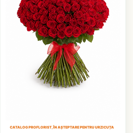
CATALOG PROFLORIST, ÎN AȘTEPTARE PENTRU URZICUȚA