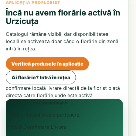
APLICAȚIA PROFLORIST
Încă nu avem florărie activă în
Urzicuța
Catalogul rămâne vizibil, dar disponibilitatea
locală se activează doar când o florărie din zonă
intră în rețea.
Verifică produsele în aplicație
Ai florărie? Intră în rețea
confirmare locală
livrare directă de la florist
plată
directă către florărie unde este activă
ProFlorist
Zonă în activare
Căutăm florării locale partenere.
Primită
Confirmare
Livrare