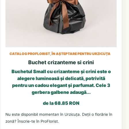
CATALOG PROFLORIST, ÎN AȘTEPTARE PENTRU URZICUȚA
Buchet crizanteme si crini
Buchetul Small cu crizanteme și crini este o
alegere luminoasă și delicată, potrivită
pentru un cadou elegant și parfumat. Cele 3
gerbera galbene adaugă...
de la 68.85 RON
Nu este disponibil momentan în Urzicuța. Deții o florărie în
zonă? Înscrie-te în ProFlorist.