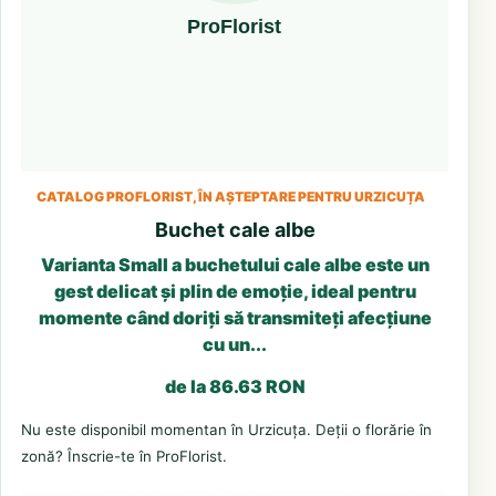
CATALOG PROFLORIST, ÎN AȘTEPTARE PENTRU URZICUȚA
Buchet cale albe
Varianta Small a buchetului cale albe este un
gest delicat și plin de emoție, ideal pentru
momente când doriți să transmiteți afecțiune
cu un...
de la 86.63 RON
Nu este disponibil momentan în Urzicuța. Deții o florărie în
zonă? Înscrie-te în ProFlorist.