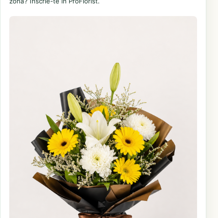
zonă? Înscrie-te în ProFlorist.