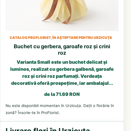
CATALOG PROFLORIST, ÎN AȘTEPTARE PENTRU URZICUȚA
Buchet cu gerbera, garoafe roz și crini
roz
Varianta Small este un buchet delicat și
luminos, realizat cu gerbera galbenă, garoafe
roz și crini roz parfumați. Verdeața
decorativă oferă prospețime, iar ambalajul...
de la 71.69 RON
Nu este disponibil momentan în Urzicuța. Deții o florărie în
zonă? Înscrie-te în ProFlorist.
Livrare flori în Urzicuța,