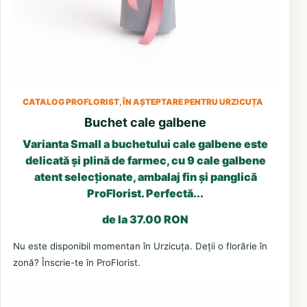
CATALOG PROFLORIST, ÎN AȘTEPTARE PENTRU URZICUȚA
Buchet cale galbene
Varianta Small a buchetului cale galbene este
delicată și plină de farmec, cu 9 cale galbene
atent selecționate, ambalaj fin și panglică
ProFlorist. Perfectă...
de la 37.00 RON
Nu este disponibil momentan în Urzicuța. Deții o florărie în
zonă? Înscrie-te în ProFlorist.