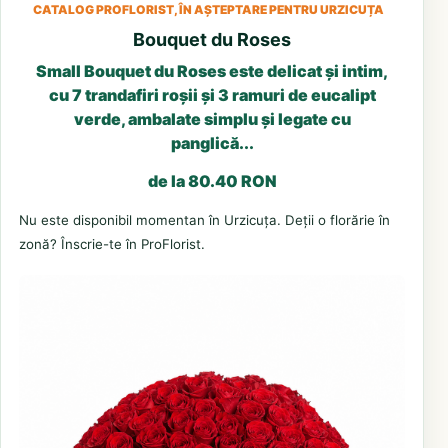
CATALOG PROFLORIST, ÎN AȘTEPTARE PENTRU URZICUȚA
Bouquet du Roses
Small Bouquet du Roses este delicat și intim,
cu 7 trandafiri roșii și 3 ramuri de eucalipt
verde, ambalate simplu și legate cu
panglică...
de la 80.40 RON
Nu este disponibil momentan în Urzicuța. Deții o florărie în
zonă? Înscrie-te în ProFlorist.