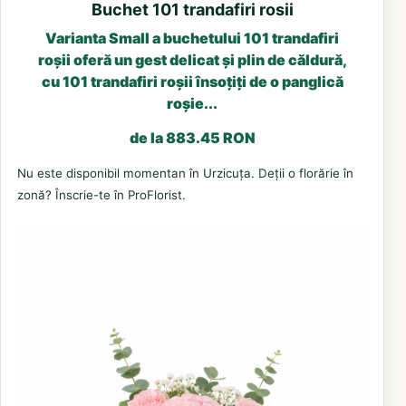
Buchet 101 trandafiri rosii
Varianta Small a buchetului 101 trandafiri
roșii oferă un gest delicat și plin de căldură,
cu 101 trandafiri roșii însoțiți de o panglică
roșie...
de la 883.45 RON
Nu este disponibil momentan în Urzicuța. Deții o florărie în
zonă? Înscrie-te în ProFlorist.