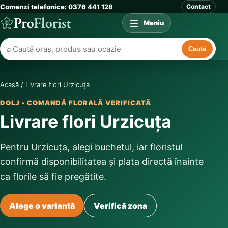
Comenzi telefonice: 0376 441 128
Contact
Meniu
⌕
Caută
Acasă
/
Livrare flori Urzicuța
DOLJ • COMANDĂ FLORALĂ VERIFICATĂ
Livrare flori Urzicuța
Pentru Urzicuța, alegi buchetul, iar floristul
confirmă disponibilitatea și plata directă înainte
ca florile să fie pregătite.
Alege o variantă
Verifică zona