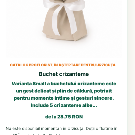
CATALOG PROFLORIST, ÎN AȘTEPTARE PENTRU URZICUȚA
Buchet crizanteme
Varianta Small a buchetului crizanteme este
un gest delicat și plin de căldură, potrivit
pentru momente intime și gesturi sincere.
Include 5 crizanteme albe...
de la 28.75 RON
Nu este disponibil momentan în Urzicuța. Deții o florărie în