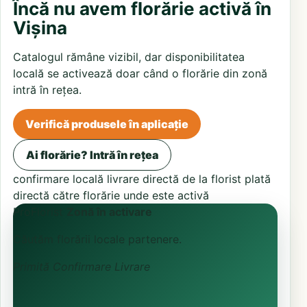
Încă nu avem florărie activă în
Vișina
Catalogul rămâne vizibil, dar disponibilitatea
locală se activează doar când o florărie din zonă
intră în rețea.
Verifică produsele în aplicație
Ai florărie? Intră în rețea
confirmare locală
livrare directă de la florist
plată
directă către florărie unde este activă
ProFlorist
Zonă în activare
Căutăm florării locale partenere.
Primită
Confirmare
Livrare