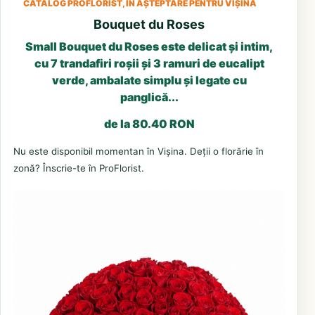
CATALOG PROFLORIST, ÎN AȘTEPTARE PENTRU VIȘINA
Bouquet du Roses
Small Bouquet du Roses este delicat și intim,
cu 7 trandafiri roșii și 3 ramuri de eucalipt
verde, ambalate simplu și legate cu
panglică...
de la 80.40 RON
Nu este disponibil momentan în Vișina. Deții o florărie în
zonă? Înscrie-te în ProFlorist.