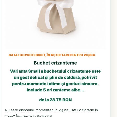
CATALOG PROFLORIST, ÎN AȘTEPTARE PENTRU VIȘINA
Buchet crizanteme
Varianta Small a buchetului crizanteme este
un gest delicat și plin de căldură, potrivit
pentru momente intime și gesturi sincere.
Include 5 crizanteme albe...
de la 28.75 RON
Nu este disponibil momentan în Vișina. Deții o florărie în
zonă? Înscrie-te în ProFlorist.