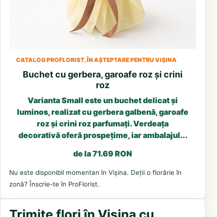
CATALOG PROFLORIST, ÎN AȘTEPTARE PENTRU VIȘINA
Buchet cu gerbera, garoafe roz și crini
roz
Varianta Small este un buchet delicat și
luminos, realizat cu gerbera galbenă, garoafe
roz și crini roz parfumați. Verdeața
decorativă oferă prospețime, iar ambalajul...
de la 71.69 RON
Nu este disponibil momentan în Vișina. Deții o florărie în
zonă? Înscrie-te în ProFlorist.
Trimite flori în Vișina cu