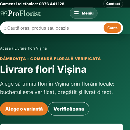
Comenzi telefonice: 0376 441 128
Contact
Meniu
⌕
Caută
Acasă
/
Livrare flori Vișina
DÂMBOVIȚA • COMANDĂ FLORALĂ VERIFICATĂ
Livrare flori Vișina
Alege să trimiți flori în Vișina prin florării locale:
buchetul este verificat, pregătit și livrat direct.
Alege o variantă
Verifică zona