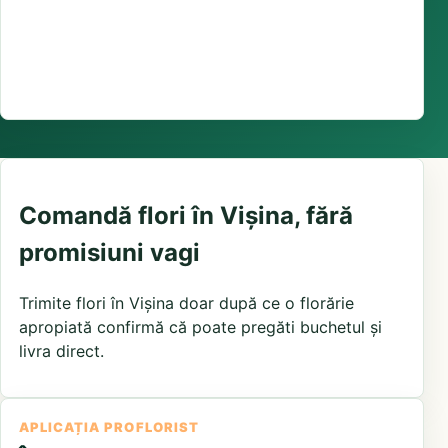
Suport comenzi
0376 441 128
livrare confirmată local, în funcție de florăriile din
zonă și distanța până la destinatar
Comandă flori în Vișina, fără
promisiuni vagi
Trimite flori în Vișina doar după ce o florărie
apropiată confirmă că poate pregăti buchetul și
livra direct.
APLICAȚIA PROFLORIST