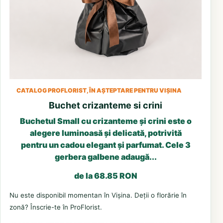
CATALOG PROFLORIST, ÎN AȘTEPTARE PENTRU VIȘINA
Buchet crizanteme si crini
Buchetul Small cu crizanteme și crini este o
alegere luminoasă și delicată, potrivită
pentru un cadou elegant și parfumat. Cele 3
gerbera galbene adaugă...
de la 68.85 RON
Nu este disponibil momentan în Vișina. Deții o florărie în
zonă? Înscrie-te în ProFlorist.