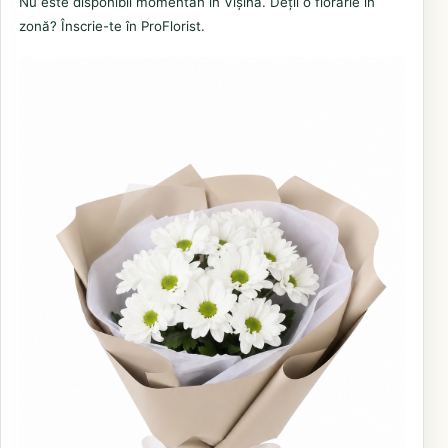
Nu este disponibil momentan în Vișina. Deții o florărie în
zonă? Înscrie-te în ProFlorist.