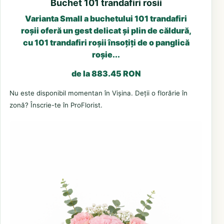
Buchet 101 trandafiri rosii
Varianta Small a buchetului 101 trandafiri
roșii oferă un gest delicat și plin de căldură,
cu 101 trandafiri roșii însoțiți de o panglică
roșie...
de la 883.45 RON
Nu este disponibil momentan în Vișina. Deții o florărie în
zonă? Înscrie-te în ProFlorist.