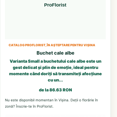
CATALOG PROFLORIST, ÎN AȘTEPTARE PENTRU VIȘINA
Buchet cale albe
Varianta Small a buchetului cale albe este un
gest delicat și plin de emoție, ideal pentru
momente când doriți să transmiteți afecțiune
cu un...
de la 86.63 RON
Nu este disponibil momentan în Vișina. Deții o florărie în
zonă? Înscrie-te în ProFlorist.