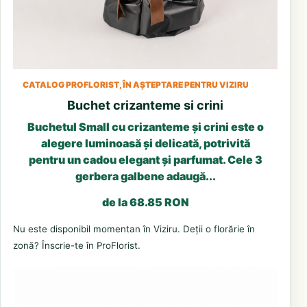
CATALOG PROFLORIST, ÎN AȘTEPTARE PENTRU VIZIRU
Buchet crizanteme si crini
Buchetul Small cu crizanteme și crini este o
alegere luminoasă și delicată, potrivită
pentru un cadou elegant și parfumat. Cele 3
gerbera galbene adaugă...
de la 68.85 RON
Nu este disponibil momentan în Viziru. Deții o florărie în
zonă? Înscrie-te în ProFlorist.