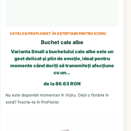
CATALOG PROFLORIST, ÎN AȘTEPTARE PENTRU VIZIRU
Buchet cale albe
Varianta Small a buchetului cale albe este un
gest delicat și plin de emoție, ideal pentru
momente când doriți să transmiteți afecțiune
cu un...
de la 86.63 RON
Nu este disponibil momentan în Viziru. Deții o florărie în
zonă? Înscrie-te în ProFlorist.