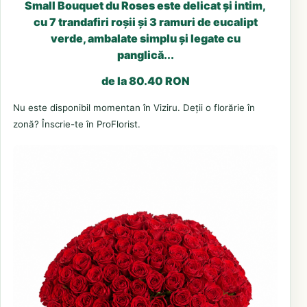
Small Bouquet du Roses este delicat și intim,
cu 7 trandafiri roșii și 3 ramuri de eucalipt
verde, ambalate simplu și legate cu
panglică...
de la 80.40 RON
Nu este disponibil momentan în Viziru. Deții o florărie în
zonă? Înscrie-te în ProFlorist.