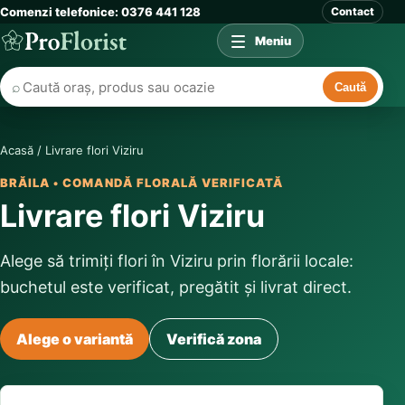
Comenzi telefonice: 0376 441 128
Contact
Meniu
⌕
Caută
Acasă
/
Livrare flori Viziru
BRĂILA • COMANDĂ FLORALĂ VERIFICATĂ
Livrare flori Viziru
Alege să trimiți flori în Viziru prin florării locale:
buchetul este verificat, pregătit și livrat direct.
Alege o variantă
Verifică zona