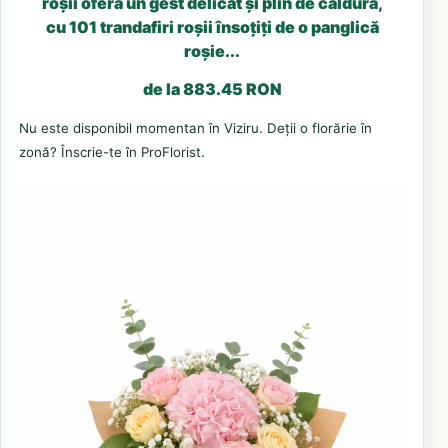
roșii oferă un gest delicat și plin de căldură,
cu 101 trandafiri roșii însoțiți de o panglică
roșie...
de la 883.45 RON
Nu este disponibil momentan în Viziru. Deții o florărie în
zonă? Înscrie-te în ProFlorist.