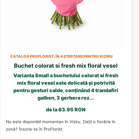
CATALOG PROFLORIST, ÎN AȘTEPTARE PENTRU VIZIRU
Buchet colorat si fresh mix floral vesel
Varianta Small a buchetului colorat si fresh
mix floral vesel este delicată și potrivită
pentru gesturi calde, conținând 4 trandafiri
galben, 3 gerbera roz...
de la 63.95 RON
Nu este disponibil momentan în Viziru. Deții o florărie în
zonă? Înscrie-te în ProFlorist.