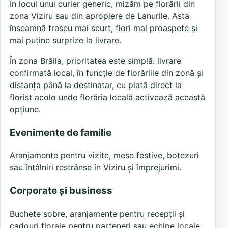
În locul unui curier generic, mizăm pe florării din
zona Viziru sau din apropiere de Lanurile. Asta
înseamnă traseu mai scurt, flori mai proaspete și
mai puține surprize la livrare.
În zona Brăila, prioritatea este simplă: livrare
confirmată local, în funcție de florăriile din zonă și
distanța până la destinatar, cu plată direct la
florist acolo unde florăria locală activează această
opțiune.
Evenimente de familie
Aranjamente pentru vizite, mese festive, botezuri
sau întâlniri restrânse în Viziru și împrejurimi.
Corporate și business
Buchete sobre, aranjamente pentru recepții și
cadouri florale pentru parteneri sau echipe locale.