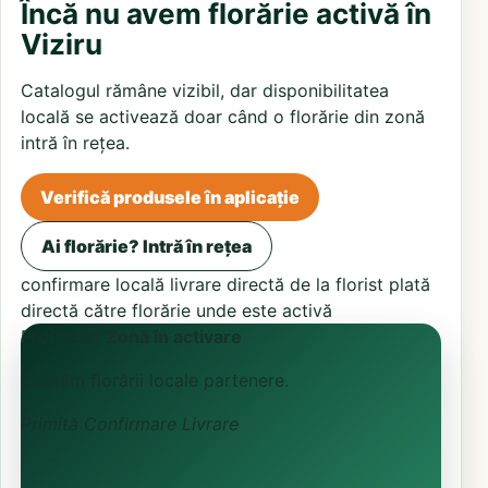
Încă nu avem florărie activă în
Viziru
Catalogul rămâne vizibil, dar disponibilitatea
locală se activează doar când o florărie din zonă
intră în rețea.
Verifică produsele în aplicație
Ai florărie? Intră în rețea
confirmare locală
livrare directă de la florist
plată
directă către florărie unde este activă
ProFlorist
Zonă în activare
Căutăm florării locale partenere.
Primită
Confirmare
Livrare