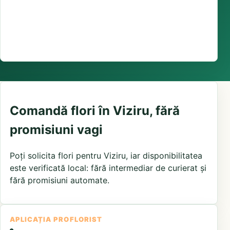
Suport comenzi
0376 441 128
livrare confirmată local, în funcție de florăriile din
zonă și distanța până la destinatar
Comandă flori în Viziru, fără
promisiuni vagi
Poți solicita flori pentru Viziru, iar disponibilitatea
este verificată local: fără intermediar de curierat și
fără promisiuni automate.
APLICAȚIA PROFLORIST