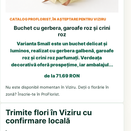
CATALOG PROFLORIST, ÎN AȘTEPTARE PENTRU VIZIRU
Buchet cu gerbera, garoafe roz și crini
roz
Varianta Small este un buchet delicat și
luminos, realizat cu gerbera galbenă, garoafe
roz și crini roz parfumați. Verdeața
decorativă oferă prospețime, iar ambalajul...
de la 71.69 RON
Nu este disponibil momentan în Viziru. Deții o florărie în
zonă? Înscrie-te în ProFlorist.
Trimite flori în Viziru cu
confirmare locală