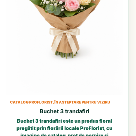
CATALOG PROFLORIST, ÎN AȘTEPTARE PENTRU VIZIRU
Buchet 3 trandafiri
Buchet 3 trandafiri este un produs floral
pregătit prin florării locale ProFlorist, cu
imagine de catalog, preț de pornire și