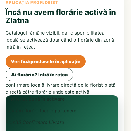
APLICAȚIA PROFLORIST
Încă nu avem florărie activă în
Zlatna
Catalogul rămâne vizibil, dar disponibilitatea
locală se activează doar când o florărie din zonă
intră în rețea.
Verifică produsele în aplicație
Ai florărie? Intră în rețea
confirmare locală
livrare directă de la florist
plată
directă către florărie unde este activă
ProFlorist
Zonă în activare
Căutăm florării locale partenere.
Primită
Confirmare
Livrare