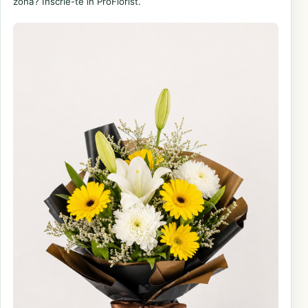
zonă? Înscrie-te în ProFlorist.