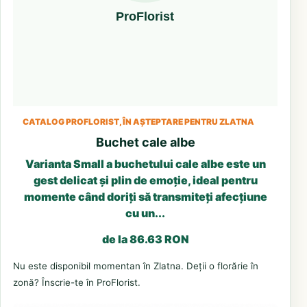
CATALOG PROFLORIST, ÎN AȘTEPTARE PENTRU ZLATNA
Buchet cale albe
Varianta Small a buchetului cale albe este un
gest delicat și plin de emoție, ideal pentru
momente când doriți să transmiteți afecțiune
cu un...
de la 86.63 RON
Nu este disponibil momentan în Zlatna. Deții o florărie în
zonă? Înscrie-te în ProFlorist.