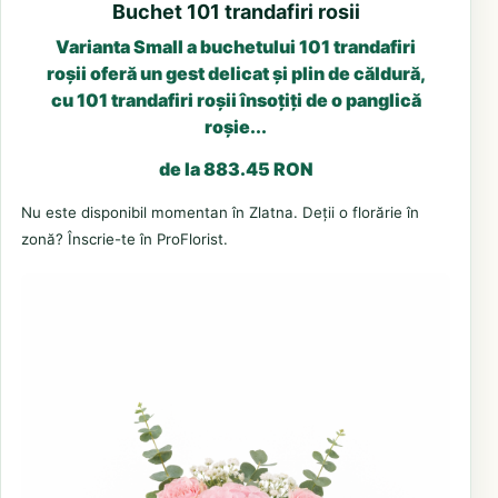
Buchet 101 trandafiri rosii
Varianta Small a buchetului 101 trandafiri
roșii oferă un gest delicat și plin de căldură,
cu 101 trandafiri roșii însoțiți de o panglică
roșie...
de la 883.45 RON
Nu este disponibil momentan în Zlatna. Deții o florărie în
zonă? Înscrie-te în ProFlorist.