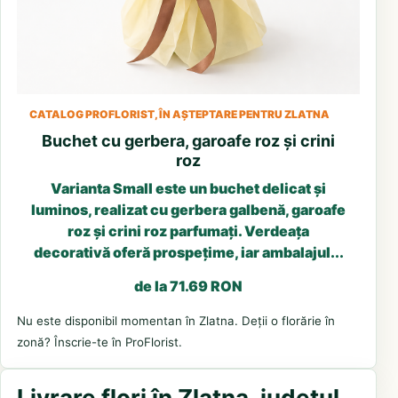
CATALOG PROFLORIST, ÎN AȘTEPTARE PENTRU ZLATNA
Buchet cu gerbera, garoafe roz și crini
roz
Varianta Small este un buchet delicat și
luminos, realizat cu gerbera galbenă, garoafe
roz și crini roz parfumați. Verdeața
decorativă oferă prospețime, iar ambalajul...
de la 71.69 RON
Nu este disponibil momentan în Zlatna. Deții o florărie în
zonă? Înscrie-te în ProFlorist.
Livrare flori în Zlatna, județul