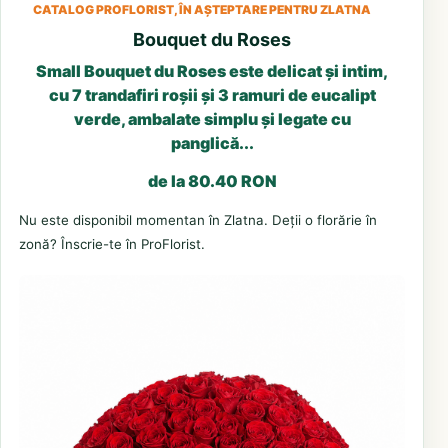
CATALOG PROFLORIST, ÎN AȘTEPTARE PENTRU ZLATNA
Bouquet du Roses
Small Bouquet du Roses este delicat și intim,
cu 7 trandafiri roșii și 3 ramuri de eucalipt
verde, ambalate simplu și legate cu
panglică...
de la 80.40 RON
Nu este disponibil momentan în Zlatna. Deții o florărie în
zonă? Înscrie-te în ProFlorist.