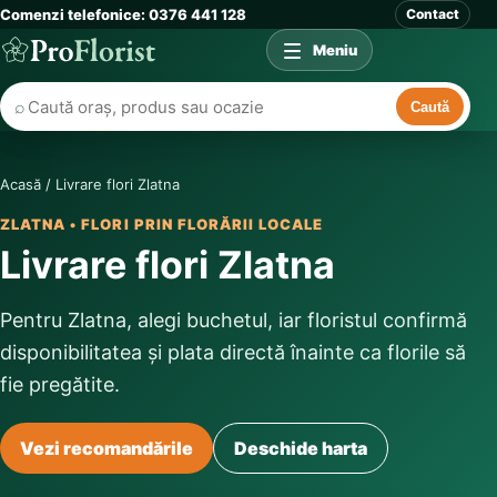
Comenzi telefonice: 0376 441 128
Contact
Meniu
⌕
Caută
Acasă
/
Livrare flori Zlatna
ZLATNA • FLORI PRIN FLORĂRII LOCALE
Livrare flori Zlatna
Pentru Zlatna, alegi buchetul, iar floristul confirmă
disponibilitatea și plata directă înainte ca florile să
fie pregătite.
Vezi recomandările
Deschide harta