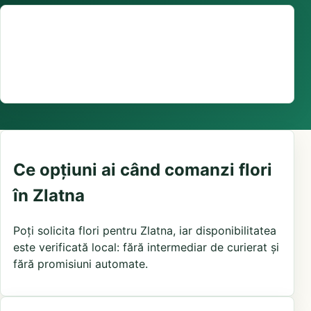
Suport comenzi
0376 441 128
livrare confirmată local, în funcție de florăriile din
zonă și distanța până la destinatar
Ce opțiuni ai când comanzi flori
în Zlatna
Poți solicita flori pentru Zlatna, iar disponibilitatea
este verificată local: fără intermediar de curierat și
fără promisiuni automate.