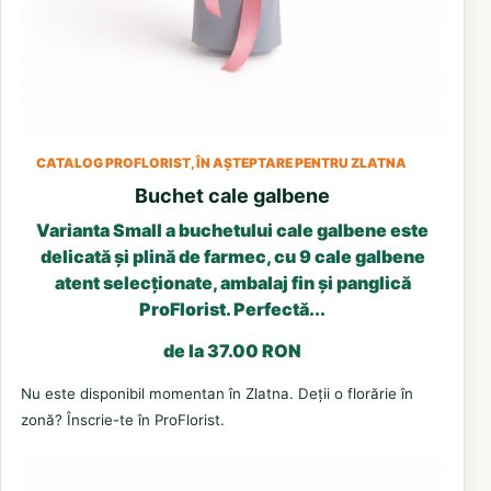
CATALOG PROFLORIST, ÎN AȘTEPTARE PENTRU ZLATNA
Buchet cale galbene
Varianta Small a buchetului cale galbene este
delicată și plină de farmec, cu 9 cale galbene
atent selecționate, ambalaj fin și panglică
ProFlorist. Perfectă...
de la 37.00 RON
Nu este disponibil momentan în Zlatna. Deții o florărie în
zonă? Înscrie-te în ProFlorist.