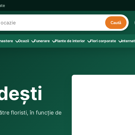
cate
Caută
 nastere
Ocazii
Funerare
Plante de interior
Flori corporate
Internat
ri
de interior
 Aranjamente florale
le din Flori corporate
oate produsele din Zi de nastere
Toate categoriile
Toate produsele din Ocazii
Toate produsele din Funerare
a
pentru companii
ntru Barbati
Colectia Atelier Local
Aniversare casatorie
Aranjamente funerare
rin flori
e interior
ajati si Colegi
ntru Bunica
Colectia Premium ProFlorist
Cerere in casatorie
Buchete funerare
 prin frunze
utie
ntru Iubita
Colectia Signature ProFlorist
Flori din dragoste
Coroane funerare
udești
Suport comenzi
0376 4
afiri rosii
entru Mama
Flori de Florii
Flori nou-nascut si botez
Flori de Luminatie
ntru Prieteni
Flori de Paste
Flori pentru aniversari
Jerbe funerare
livrare confirmată local, 
ntru Sotie
Flori de primavara
Flori Pur si simplu
distanța până la destina
Onomastica
tre floristi, în funcție de