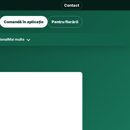
Contact
Comandă în aplicație
Pentru florării
ional
Mai multe
41 128
în funcție de florăriile din zonă și
tar