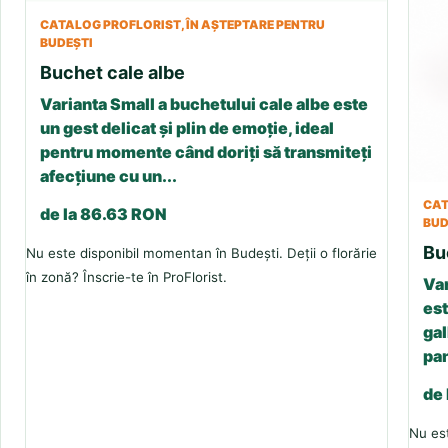
CATALOG PROFLORIST, ÎN AȘTEPTARE PENTRU
BUDEȘTI
Buchet cale albe
Varianta Small a buchetului cale albe este
un gest delicat și plin de emoție, ideal
pentru momente când doriți să transmiteți
afecțiune cu un...
CAT
de la 86.63 RON
BUD
Bu
Nu este disponibil momentan în Budești. Deții o florărie
în zonă? Înscrie-te în ProFlorist.
Var
est
gal
pan
de
Nu est