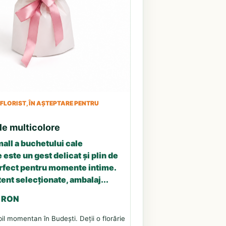
LORIST, ÎN AȘTEPTARE PENTRU
le multicolore
all a buchetului cale
 este un gest delicat și plin de
erfect pentru momente intime.
tent selecționate, ambalaj...
3 RON
il momentan în Budești. Deții o florărie