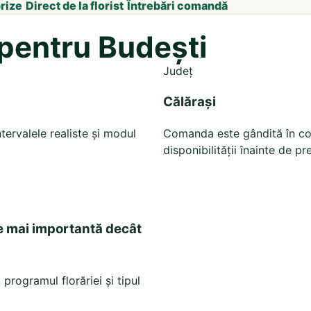
prize
Direct de la florist
Întrebări comandă
 pentru Budești
Județ
Călărași
tervalele realiste și modul
Comanda este gândită în cont
disponibilității înainte de pr
e mai importantă decât
programul florăriei și tipul