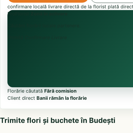
confirmare locală
livrare directă de la florist
plată direc
ProFlorist
Zonă în activare
Căutăm florării locale partenere.
Primită
Confirmare
Livrare
Florărie căutată
Fără comision
Client direct
Banii rămân la florărie
Trimite flori și buchete în Budești