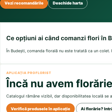
Buchete irisi
Vezi recomandările
Deschide harta
Olt
Prahova
Salaj
Buchete lalele
Satu Mare
Sibiu
Buchete liliac
Suceava
Buchete lisianthus
Teleorman
Timis
Tulcea
Buchete mixte
Valcea
Vaslui
Vrancea
Buchete orhidee
Buchete ranunculus
Ce opțiuni ai când comanzi flori în 
Buchete trandafiri galbeni
Buchete trandafiri portocalii
În Budești, comanda florală nu este tratată ca un colet. F
Trandafiri albastri
Trandafiri albi
Trandafiri rosii
Trandafiri roz
APLICAȚIA PROFLORIST
Încă nu avem florărie
Catalogul rămâne vizibil, dar disponibilitatea locală se 
Verifică produsele în aplicație
Ai florărie? Intr