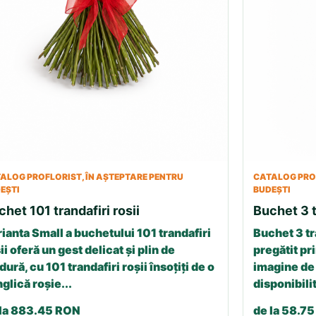
ALOG PROFLORIST, ÎN AȘTEPTARE PENTRU
CATALOG PROF
EȘTI
BUDEȘTI
chet 101 trandafiri rosii
Buchet 3 t
ianta Small a buchetului 101 trandafiri
Buchet 3 tr
ii oferă un gest delicat și plin de
pregătit pri
dură, cu 101 trandafiri roșii însoțiți de o
imagine de 
glică roșie...
disponibilit
 la 883.45 RON
de la 58.7