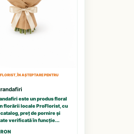
LORIST, ÎN AȘTEPTARE PENTRU
randafiri
andafiri este un produs floral
n florării locale ProFlorist, cu
catalog, preț de pornire și
ate verificată în funcție...
5 RON