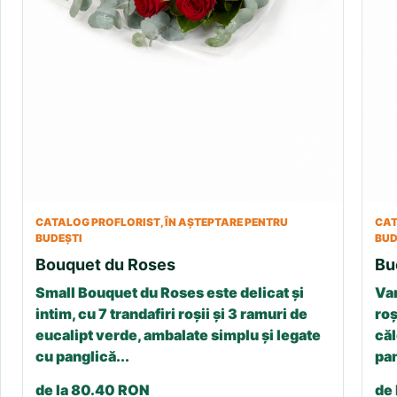
CATALOG PROFLORIST, ÎN AȘTEPTARE PENTRU
CAT
BUDEȘTI
BUD
Bouquet du Roses
Bu
Small Bouquet du Roses este delicat și
Var
intim, cu 7 trandafiri roșii și 3 ramuri de
roș
eucalipt verde, ambalate simplu și legate
căl
cu panglică...
pan
de la 80.40 RON
de