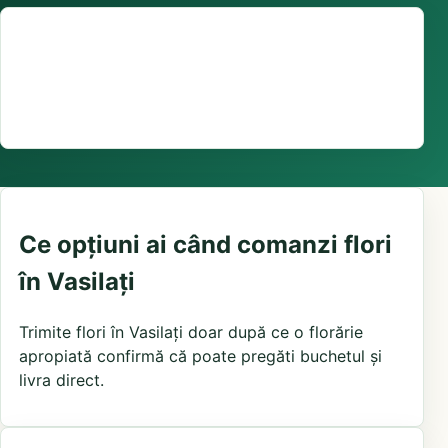
Suport comenzi
0376 441 128
livrare confirmată local, în funcție de florăriile din
zonă și distanța până la destinatar
Ce opțiuni ai când comanzi flori
în Vasilați
Trimite flori în Vasilați doar după ce o florărie
apropiată confirmă că poate pregăti buchetul și
livra direct.