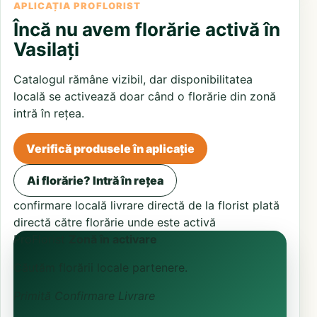
APLICAȚIA PROFLORIST
Încă nu avem florărie activă în
Vasilați
Catalogul rămâne vizibil, dar disponibilitatea
locală se activează doar când o florărie din zonă
intră în rețea.
Verifică produsele în aplicație
Ai florărie? Intră în rețea
confirmare locală
livrare directă de la florist
plată
directă către florărie unde este activă
ProFlorist
Zonă în activare
Căutăm florării locale partenere.
Primită
Confirmare
Livrare