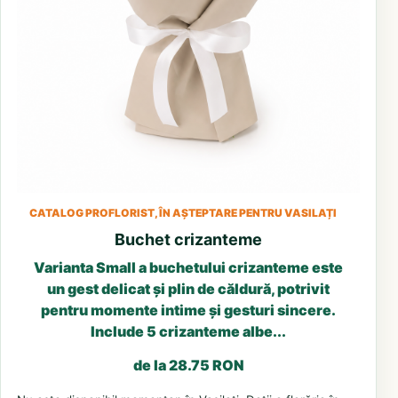
CATALOG PROFLORIST, ÎN AȘTEPTARE PENTRU VASILAȚI
Buchet crizanteme
Varianta Small a buchetului crizanteme este
un gest delicat și plin de căldură, potrivit
pentru momente intime și gesturi sincere.
Include 5 crizanteme albe...
de la 28.75 RON