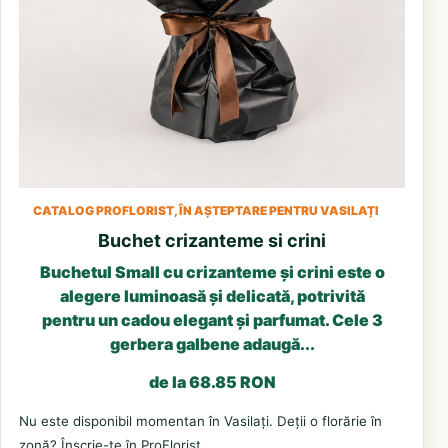
CATALOG PROFLORIST, ÎN AȘTEPTARE PENTRU VASILAȚI
Buchet crizanteme si crini
Buchetul Small cu crizanteme și crini este o
alegere luminoasă și delicată, potrivită
pentru un cadou elegant și parfumat. Cele 3
gerbera galbene adaugă...
de la 68.85 RON
Nu este disponibil momentan în Vasilați. Deții o florărie în
zonă? Înscrie-te în ProFlorist.