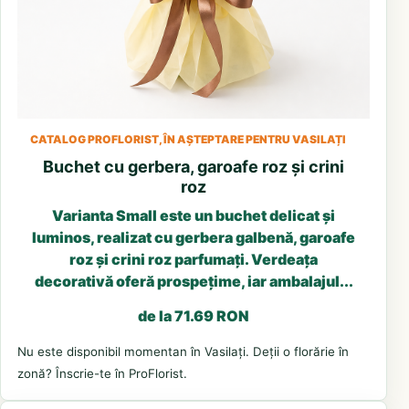
CATALOG PROFLORIST, ÎN AȘTEPTARE PENTRU VASILAȚI
Buchet cu gerbera, garoafe roz și crini
roz
Varianta Small este un buchet delicat și
luminos, realizat cu gerbera galbenă, garoafe
roz și crini roz parfumați. Verdeața
decorativă oferă prospețime, iar ambalajul...
de la 71.69 RON
Nu este disponibil momentan în Vasilați. Deții o florărie în
zonă? Înscrie-te în ProFlorist.