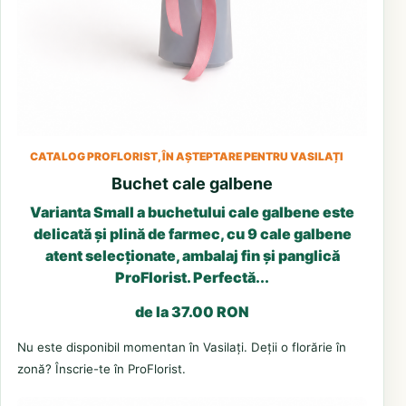
CATALOG PROFLORIST, ÎN AȘTEPTARE PENTRU VASILAȚI
Buchet cale galbene
Varianta Small a buchetului cale galbene este
delicată și plină de farmec, cu 9 cale galbene
atent selecționate, ambalaj fin și panglică
ProFlorist. Perfectă...
de la 37.00 RON
Nu este disponibil momentan în Vasilați. Deții o florărie în
zonă? Înscrie-te în ProFlorist.