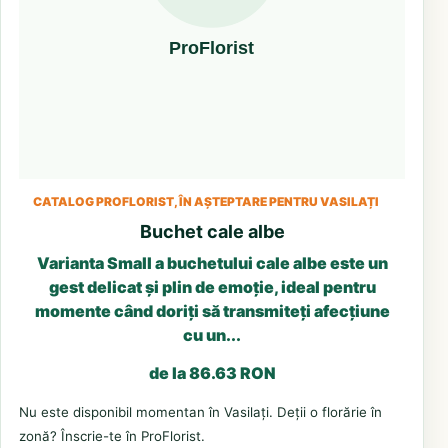
CATALOG PROFLORIST, ÎN AȘTEPTARE PENTRU VASILAȚI
Buchet cale albe
Varianta Small a buchetului cale albe este un
gest delicat și plin de emoție, ideal pentru
momente când doriți să transmiteți afecțiune
cu un...
de la 86.63 RON
Nu este disponibil momentan în Vasilați. Deții o florărie în
zonă? Înscrie-te în ProFlorist.