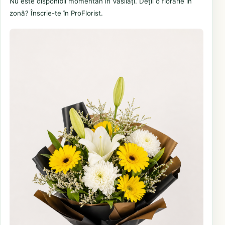
Nu este disponibil momentan în Vasilați. Deții o florărie în
zonă? Înscrie-te în ProFlorist.