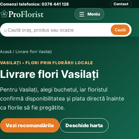
Comenzi telefonice: 0376 441 128
Contact
Meniu
⌕
Caută
Acasă
/
Livrare flori Vasilați
VASILAȚI • FLORI PRIN FLORĂRII LOCALE
Livrare flori Vasilați
Pentru Vasilați, alegi buchetul, iar floristul
confirmă disponibilitatea și plata directă înainte
ca florile să fie pregătite.
Vezi recomandările
Deschide harta