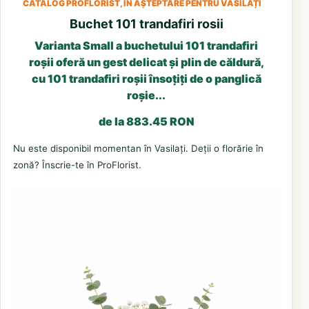
CATALOG PROFLORIST, ÎN AȘTEPTARE PENTRU VASILAȚI
Buchet 101 trandafiri rosii
Varianta Small a buchetului 101 trandafiri
roșii oferă un gest delicat și plin de căldură,
cu 101 trandafiri roșii însoțiți de o panglică
roșie...
de la 883.45 RON
Nu este disponibil momentan în Vasilați. Deții o florărie în
zonă? Înscrie-te în ProFlorist.