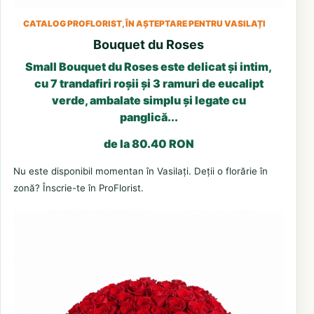
CATALOG PROFLORIST, ÎN AȘTEPTARE PENTRU VASILAȚI
Bouquet du Roses
Small Bouquet du Roses este delicat și intim,
cu 7 trandafiri roșii și 3 ramuri de eucalipt
verde, ambalate simplu și legate cu
panglică...
de la 80.40 RON
Nu este disponibil momentan în Vasilați. Deții o florărie în
zonă? Înscrie-te în ProFlorist.