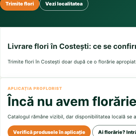
Buchete irisi
Trimite flori
Vezi localitatea
Olt
Prahova
Salaj
Buchete lalele
Satu Mare
Sibiu
Buchete liliac
Suceava
Buchete lisianthus
Teleorman
Timis
Tulcea
Buchete mixte
Valcea
Vaslui
Vrancea
Buchete orhidee
Buchete ranunculus
Livrare flori în Costești: ce se confi
Buchete trandafiri galbeni
Buchete trandafiri portocalii
Trimite flori în Costești doar după ce o florărie apropia
Trandafiri albastri
Trandafiri albi
Trandafiri rosii
Trandafiri roz
APLICAȚIA PROFLORIST
Încă nu avem florărie
Catalogul rămâne vizibil, dar disponibilitatea locală se 
Verifică produsele în aplicație
Ai florărie? Intr