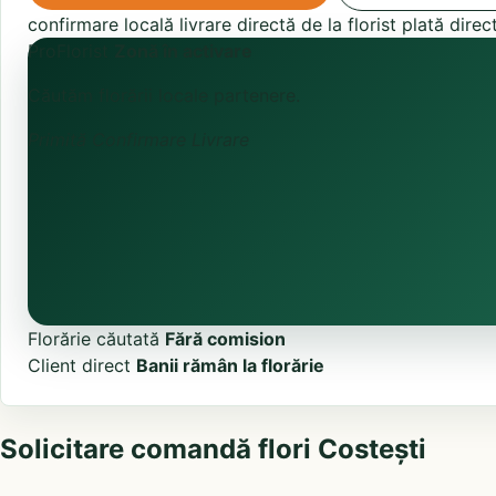
confirmare locală
livrare directă de la florist
plată direc
ProFlorist
Zonă în activare
Căutăm florării locale partenere.
Primită
Confirmare
Livrare
Florărie căutată
Fără comision
Client direct
Banii rămân la florărie
Solicitare comandă flori Costești