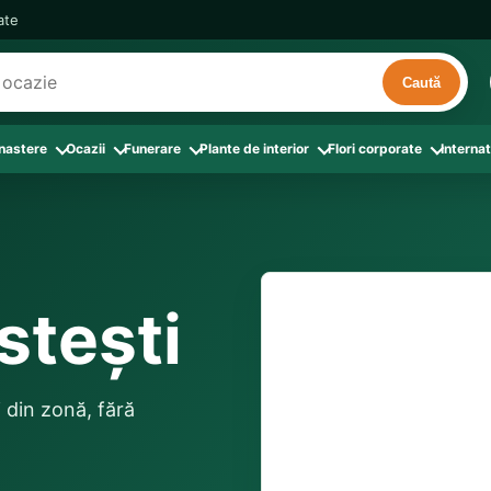
cate
Caută
 nastere
Ocazii
Funerare
Plante de interior
Flori corporate
Internat
ri
de interior
 Aranjamente florale
le din Flori corporate
oate produsele din Zi de nastere
Toate categoriile
Toate produsele din Ocazii
Toate produsele din Funerare
a
pentru companii
ntru Barbati
Colectia Atelier Local
Aniversare casatorie
Aranjamente funerare
rin flori
e interior
ajati si Colegi
ntru Bunica
Colectia Premium ProFlorist
Cerere in casatorie
Buchete funerare
 prin frunze
utie
ntru Iubita
Colectia Signature ProFlorist
Flori din dragoste
Coroane funerare
stești
Suport comenzi
0376 4
afiri rosii
entru Mama
Flori de Florii
Flori nou-nascut si botez
Flori de Luminatie
ntru Prieteni
Flori de Paste
Flori pentru aniversari
Jerbe funerare
livrare confirmată local, 
ntru Sotie
Flori de primavara
Flori Pur si simplu
distanța până la destina
Onomastica
i din zonă, fără