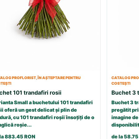
ALOG PROFLORIST, ÎN AȘTEPTARE PENTRU
CATALOG PROF
TEȘTI
COSTEȘTI
chet 101 trandafiri rosii
Buchet 3 t
ianta Small a buchetului 101 trandafiri
Buchet 3 tr
ii oferă un gest delicat și plin de
pregătit pri
dură, cu 101 trandafiri roșii însoțiți de o
imagine de 
glică roșie...
disponibilit
 la 883.45 RON
de la 58.7