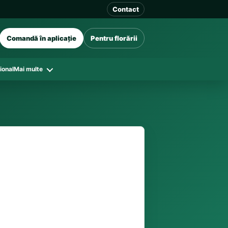
Contact
Comandă în aplicație
Pentru florării
ional
Mai multe
41 128
în funcție de florăriile din zonă și
tar