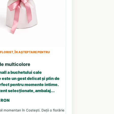
LORIST, ÎN AȘTEPTARE PENTRU
le multicolore
all a buchetului cale
 este un gest delicat și plin de
erfect pentru momente intime.
tent selecționate, ambalaj...
3 RON
il momentan în Costești. Deții o florărie