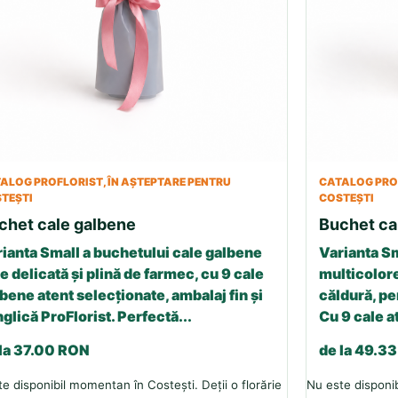
ALOG PROFLORIST, ÎN AȘTEPTARE PENTRU
CATALOG PROF
TEȘTI
COSTEȘTI
chet cale galbene
Buchet ca
ianta Small a buchetului cale galbene
Varianta Sm
e delicată și plină de farmec, cu 9 cale
multicolore
bene atent selecționate, ambalaj fin și
căldură, p
glică ProFlorist. Perfectă...
Cu 9 cale a
 la 37.00 RON
de la 49.3
e disponibil momentan în Costești. Deții o florărie
Nu este disponib