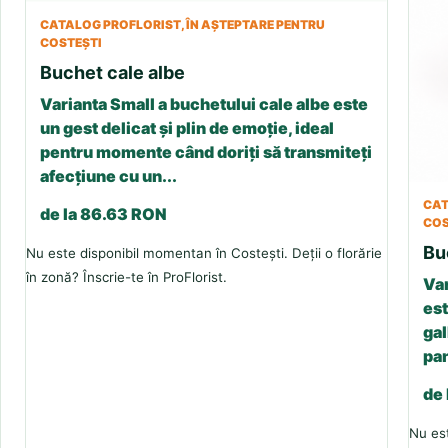
CATALOG PROFLORIST, ÎN AȘTEPTARE PENTRU
COSTEȘTI
Buchet cale albe
Varianta Small a buchetului cale albe este
un gest delicat și plin de emoție, ideal
pentru momente când doriți să transmiteți
afecțiune cu un...
CAT
de la 86.63 RON
COS
Bu
Nu este disponibil momentan în Costești. Deții o florărie
în zonă? Înscrie-te în ProFlorist.
Var
est
gal
pan
de
Nu est