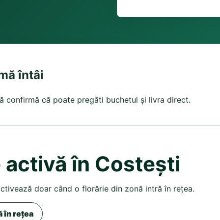
rmă întâi
tă confirmă că poate pregăti buchetul și livra direct.
 activă în Costești
activează doar când o florărie din zonă intră în rețea.
ă în rețea