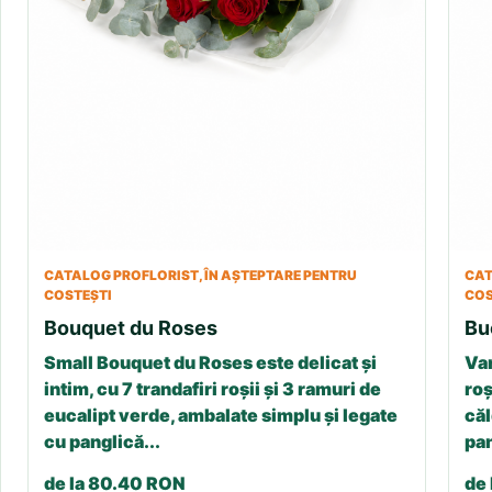
CATALOG PROFLORIST, ÎN AȘTEPTARE PENTRU
CAT
COSTEȘTI
COS
Bouquet du Roses
Bu
Small Bouquet du Roses este delicat și
Var
intim, cu 7 trandafiri roșii și 3 ramuri de
roș
eucalipt verde, ambalate simplu și legate
căl
cu panglică...
pan
de la 80.40 RON
de