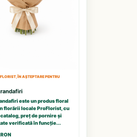
LORIST, ÎN AȘTEPTARE PENTRU
randafiri
andafiri este un produs floral
n florării locale ProFlorist, cu
catalog, preț de pornire și
ate verificată în funcție...
5 RON