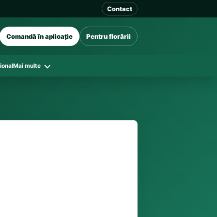
Contact
Comandă în aplicație
Pentru florării
ional
Mai multe
41 128
în funcție de florăriile din zonă și
tar