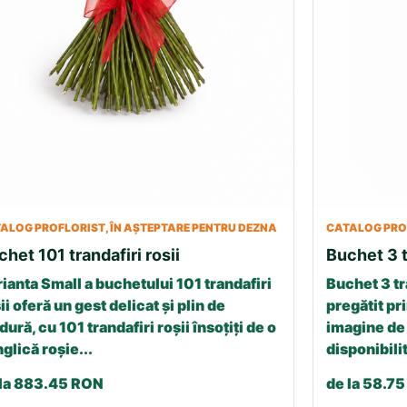
ALOG PROFLORIST, ÎN AȘTEPTARE PENTRU DEZNA
CATALOG PROF
chet 101 trandafiri rosii
Buchet 3 t
ianta Small a buchetului 101 trandafiri
Buchet 3 tr
ii oferă un gest delicat și plin de
pregătit pri
dură, cu 101 trandafiri roșii însoțiți de o
imagine de 
glică roșie...
disponibilit
 la 883.45 RON
de la 58.7