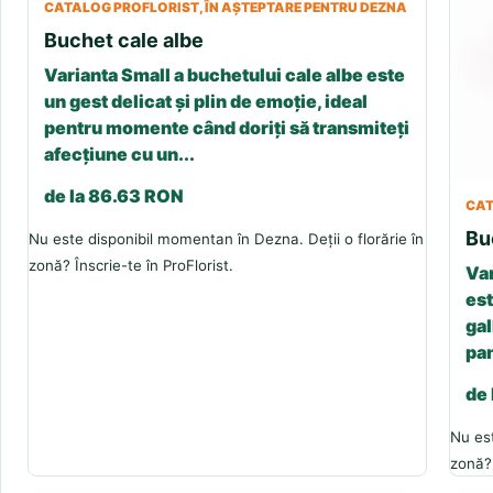
CATALOG PROFLORIST, ÎN AȘTEPTARE PENTRU DEZNA
Buchet cale albe
Varianta Small a buchetului cale albe este
un gest delicat și plin de emoție, ideal
pentru momente când doriți să transmiteți
afecțiune cu un...
de la 86.63 RON
CAT
Bu
Nu este disponibil momentan în Dezna. Deții o florărie în
zonă? Înscrie-te în ProFlorist.
Var
est
gal
pan
de
Nu est
zonă? 