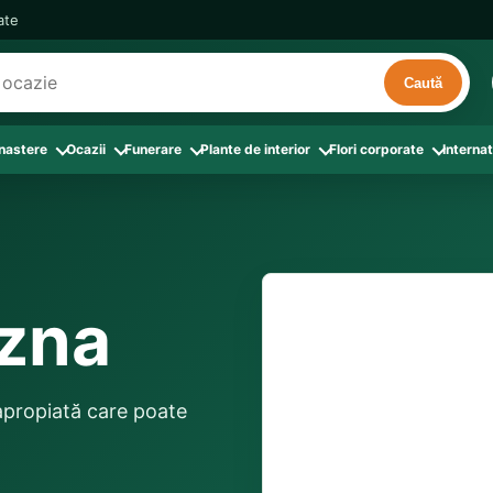
cate
Caută
 nastere
Ocazii
Funerare
Plante de interior
Flori corporate
Internat
ri
de interior
 Aranjamente florale
le din Flori corporate
oate produsele din Zi de nastere
Toate categoriile
Toate produsele din Ocazii
Toate produsele din Funerare
a
pentru companii
ntru Barbati
Colectia Atelier Local
Aniversare casatorie
Aranjamente funerare
rin flori
e interior
ajati si Colegi
ntru Bunica
Colectia Premium ProFlorist
Cerere in casatorie
Buchete funerare
 prin frunze
utie
ntru Iubita
Colectia Signature ProFlorist
Flori din dragoste
Coroane funerare
ezna
Suport comenzi
0376 4
afiri rosii
entru Mama
Flori de Florii
Flori nou-nascut si botez
Flori de Luminatie
ntru Prieteni
Flori de Paste
Flori pentru aniversari
Jerbe funerare
livrare confirmată local, 
ntru Sotie
Flori de primavara
Flori Pur si simplu
distanța până la destina
Onomastica
 apropiată care poate