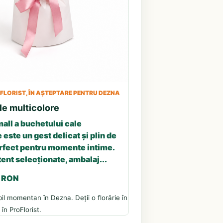
LORIST, ÎN AȘTEPTARE PENTRU DEZNA
le multicolore
all a buchetului cale
 este un gest delicat și plin de
erfect pentru momente intime.
tent selecționate, ambalaj...
3 RON
il momentan în Dezna. Deții o florărie în
în ProFlorist.