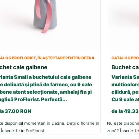
ALOG PROFLORIST, ÎN AȘTEPTARE PENTRU DEZNA
CATALOG PROF
chet cale galbene
Buchet ca
ianta Small a buchetului cale galbene
Varianta Sm
e delicată și plină de farmec, cu 9 cale
multicolore
bene atent selecționate, ambalaj fin și
căldură, p
glică ProFlorist. Perfectă...
Cu 9 cale a
 la 37.00 RON
de la 49.3
e disponibil momentan în Dezna. Deții o florărie în
Nu este disponib
Înscrie-te în ProFlorist.
zonă? Înscrie-te 