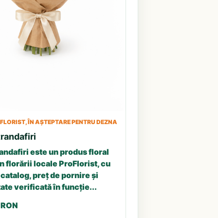
LORIST, ÎN AȘTEPTARE PENTRU DEZNA
randafiri
andafiri este un produs floral
n florării locale ProFlorist, cu
catalog, preț de pornire și
ate verificată în funcție...
5 RON