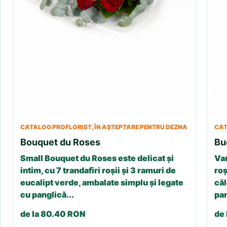
CATALOG PROFLORIST, ÎN AȘTEPTARE PENTRU DEZNA
CAT
Bouquet du Roses
Bu
Small Bouquet du Roses este delicat și
Var
intim, cu 7 trandafiri roșii și 3 ramuri de
roș
eucalipt verde, ambalate simplu și legate
căl
cu panglică...
pan
de la 80.40 RON
de