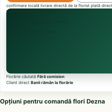
confirmare locală
livrare directă de la florist
plată direc
ProFlorist
Zonă în activare
Căutăm florării locale partenere.
Primită
Confirmare
Livrare
Florărie căutată
Fără comision
Client direct
Banii rămân la florărie
Opțiuni pentru comandă flori Dezna