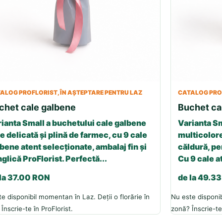
ALOG PROFLORIST, ÎN AȘTEPTARE PENTRU LAZ
CATALOG PROF
chet cale galbene
Buchet ca
ianta Small a buchetului cale galbene
Varianta Sm
e delicată și plină de farmec, cu 9 cale
multicolore
bene atent selecționate, ambalaj fin și
căldură, p
glică ProFlorist. Perfectă...
Cu 9 cale a
 la 37.00 RON
de la 49.3
e disponibil momentan în Laz. Deții o florărie în
Nu este disponib
Înscrie-te în ProFlorist.
zonă? Înscrie-te 