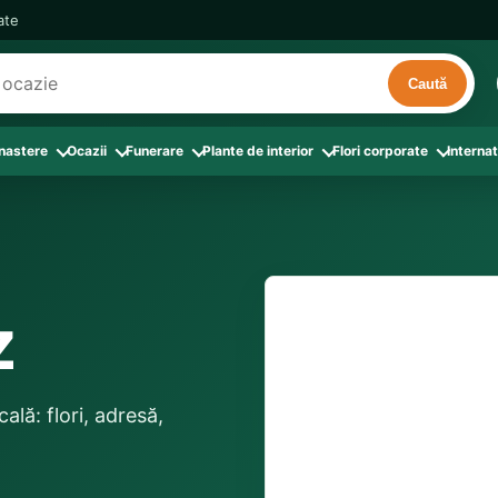
cate
Caută
 nastere
Ocazii
Funerare
Plante de interior
Flori corporate
Internat
ri
de interior
 Aranjamente florale
le din Flori corporate
oate produsele din Zi de nastere
Toate categoriile
Toate produsele din Ocazii
Toate produsele din Funerare
a
pentru companii
ntru Barbati
Colectia Atelier Local
Aniversare casatorie
Aranjamente funerare
rin flori
e interior
ajati si Colegi
ntru Bunica
Colectia Premium ProFlorist
Cerere in casatorie
Buchete funerare
 prin frunze
utie
ntru Iubita
Colectia Signature ProFlorist
Flori din dragoste
Coroane funerare
z
Suport comenzi
0376 4
afiri rosii
entru Mama
Flori de Florii
Flori nou-nascut si botez
Flori de Luminatie
ntru Prieteni
Flori de Paste
Flori pentru aniversari
Jerbe funerare
livrare confirmată local, 
ntru Sotie
Flori de primavara
Flori Pur si simplu
distanța până la destina
Onomastica
lă: flori, adresă,