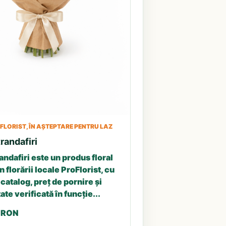
LORIST, ÎN AȘTEPTARE PENTRU LAZ
randafiri
andafiri este un produs floral
n florării locale ProFlorist, cu
catalog, preț de pornire și
ate verificată în funcție...
5 RON