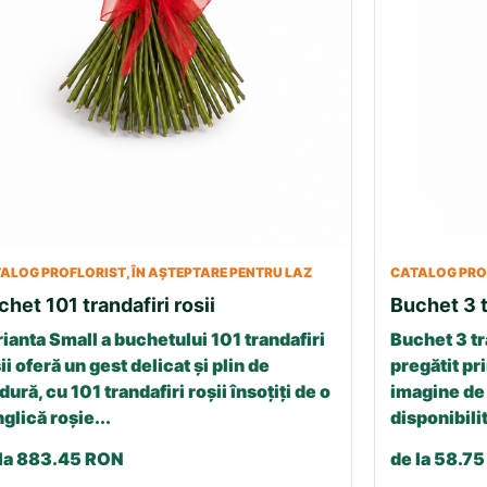
ALOG PROFLORIST, ÎN AȘTEPTARE PENTRU LAZ
CATALOG PROF
chet 101 trandafiri rosii
Buchet 3 t
ianta Small a buchetului 101 trandafiri
Buchet 3 tr
ii oferă un gest delicat și plin de
pregătit pri
dură, cu 101 trandafiri roșii însoțiți de o
imagine de 
glică roșie...
disponibilit
 la 883.45 RON
de la 58.7