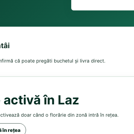
ntâi
nfirmă că poate pregăti buchetul și livra direct.
 activă în Laz
activează doar când o florărie din zonă intră în rețea.
ă în rețea