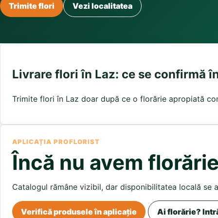
Buchete irisi
Trimite flori
Vezi localitatea
Olt
Prahova
Salaj
Buchete lalele
Satu Mare
Sibiu
Buchete liliac
Suceava
Buchete lisianthus
Teleorman
Timis
Tulcea
Buchete mixte
Valcea
Vaslui
Vrancea
Buchete orhidee
Buchete ranunculus
Livrare flori în Laz: ce se confirmă î
Buchete trandafiri galbeni
Buchete trandafiri portocalii
Trimite flori în Laz doar după ce o florărie apropiată co
Trandafiri albastri
Trandafiri albi
Trandafiri rosii
Trandafiri roz
APLICAȚIA PROFLORIST
Încă nu avem florărie
Catalogul rămâne vizibil, dar disponibilitatea locală se 
Verifică produsele în aplicație
Ai florărie? Intr