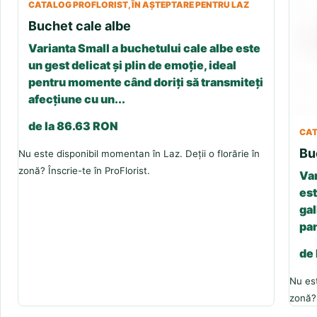
CATALOG PROFLORIST, ÎN AȘTEPTARE PENTRU LAZ
Buchet cale albe
Varianta Small a buchetului cale albe este
un gest delicat și plin de emoție, ideal
pentru momente când doriți să transmiteți
afecțiune cu un...
de la 86.63 RON
CAT
Bu
Nu este disponibil momentan în Laz. Deții o florărie în
zonă? Înscrie-te în ProFlorist.
Var
est
gal
pan
de
Nu est
zonă? 