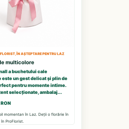
LORIST, ÎN AȘTEPTARE PENTRU LAZ
le multicolore
all a buchetului cale
 este un gest delicat și plin de
erfect pentru momente intime.
tent selecționate, ambalaj...
3 RON
il momentan în Laz. Deții o florărie în
în ProFlorist.