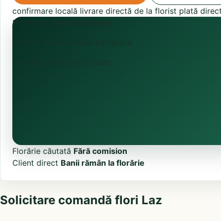
confirmare locală
livrare directă de la florist
plată direc
ProFlorist
Zonă în activare
Căutăm florării locale partenere.
Primită
Confirmare
Livrare
Florărie căutată
Fără comision
Client direct
Banii rămân la florărie
Solicitare comandă flori Laz