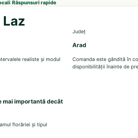
ocali
Răspunsuri rapide
u Laz
Județ
Arad
tervalele realiste și modul
Comanda este gândită în cont
disponibilității înainte de pr
e mai importantă decât
ul florăriei și tipul