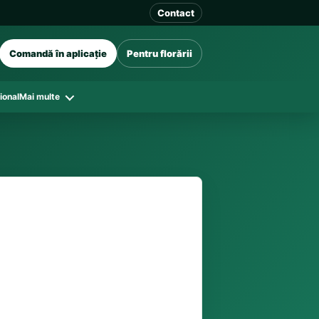
Contact
Comandă în aplicație
Pentru florării
ional
Mai multe
41 128
în funcție de florăriile din zonă și
tar