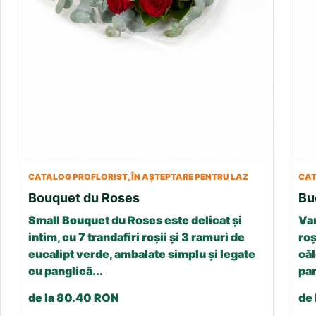
CATALOG PROFLORIST, ÎN AȘTEPTARE PENTRU LAZ
CAT
Bouquet du Roses
Bu
Small Bouquet du Roses este delicat și
Var
intim, cu 7 trandafiri roșii și 3 ramuri de
roș
eucalipt verde, ambalate simplu și legate
căl
cu panglică...
pan
de la 80.40 RON
de