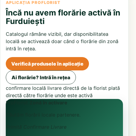
APLICAȚIA PROFLORIST
Încă nu avem florărie activă în
Furduiești
Catalogul rămâne vizibil, dar disponibilitatea
locală se activează doar când o florărie din zonă
intră în rețea.
Verifică produsele în aplicație
Ai florărie? Intră în rețea
confirmare locală
livrare directă de la florist
plată
directă către florărie unde este activă
ProFlorist
Zonă în activare
Căutăm florării locale partenere.
Primită
Confirmare
Livrare