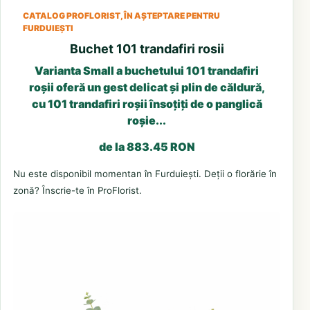
CATALOG PROFLORIST, ÎN AȘTEPTARE PENTRU
FURDUIEȘTI
Buchet 101 trandafiri rosii
Varianta Small a buchetului 101 trandafiri
roșii oferă un gest delicat și plin de căldură,
cu 101 trandafiri roșii însoțiți de o panglică
roșie...
de la 883.45 RON
Nu este disponibil momentan în Furduiești. Deții o florărie în
zonă? Înscrie-te în ProFlorist.