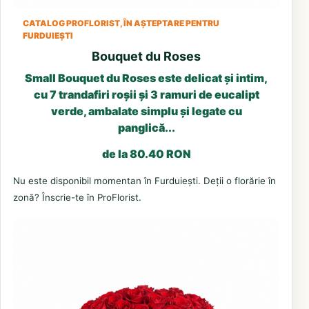
CATALOG PROFLORIST, ÎN AȘTEPTARE PENTRU
FURDUIEȘTI
Bouquet du Roses
Small Bouquet du Roses este delicat și intim,
cu 7 trandafiri roșii și 3 ramuri de eucalipt
verde, ambalate simplu și legate cu
panglică...
de la 80.40 RON
Nu este disponibil momentan în Furduiești. Deții o florărie în
zonă? Înscrie-te în ProFlorist.