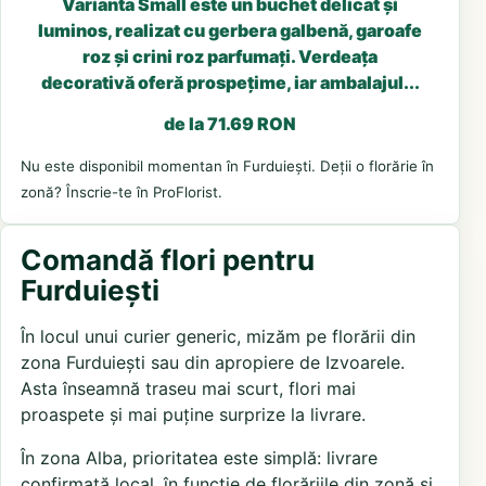
Varianta Small este un buchet delicat și
luminos, realizat cu gerbera galbenă, garoafe
roz și crini roz parfumați. Verdeața
decorativă oferă prospețime, iar ambalajul...
de la 71.69 RON
Nu este disponibil momentan în Furduiești. Deții o florărie în
zonă? Înscrie-te în ProFlorist.
Comandă flori pentru
Furduiești
În locul unui curier generic, mizăm pe florării din
zona Furduiești sau din apropiere de Izvoarele.
Asta înseamnă traseu mai scurt, flori mai
proaspete și mai puține surprize la livrare.
În zona Alba, prioritatea este simplă: livrare
confirmată local, în funcție de florăriile din zonă și