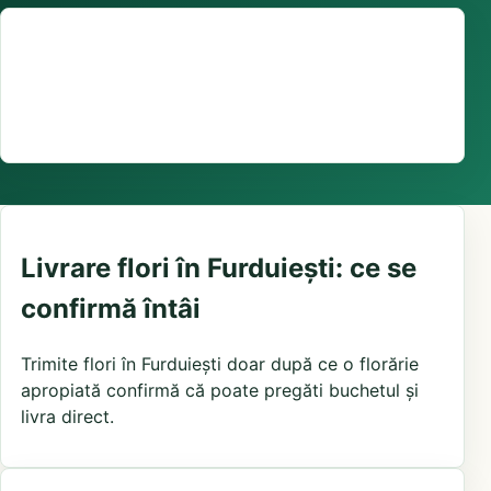
Suport comenzi
0376 441 128
livrare confirmată local, în funcție de florăriile din
zonă și distanța până la destinatar
Livrare flori în Furduiești: ce se
confirmă întâi
Trimite flori în Furduiești doar după ce o florărie
apropiată confirmă că poate pregăti buchetul și
livra direct.