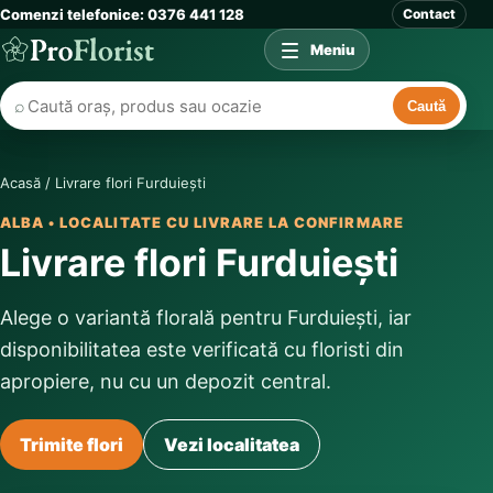
Comenzi telefonice: 0376 441 128
Contact
Meniu
⌕
Caută
Acasă
/
Livrare flori Furduiești
ALBA • LOCALITATE CU LIVRARE LA CONFIRMARE
Livrare flori Furduiești
Alege o variantă florală pentru Furduiești, iar
disponibilitatea este verificată cu floristi din
apropiere, nu cu un depozit central.
Trimite flori
Vezi localitatea