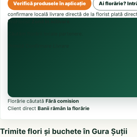
Verifică produsele în aplicație
Ai florărie? Intr
confirmare locală
livrare directă de la florist
plată direc
ProFlorist
Zonă în activare
Căutăm florării locale partenere.
Primită
Confirmare
Livrare
Florărie căutată
Fără comision
Client direct
Banii rămân la florărie
Trimite flori și buchete în Gura Șuții