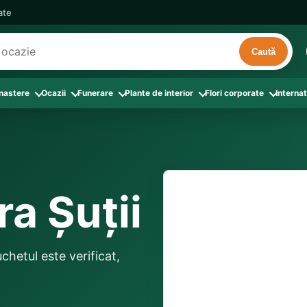
cate
Caută
 nastere
Ocazii
Funerare
Plante de interior
Flori corporate
Internat
ri
de interior
 Aranjamente florale
le din Flori corporate
oate produsele din Zi de nastere
Toate categoriile
Toate produsele din Ocazii
Toate produsele din Funerare
a
pentru companii
ntru Barbati
Colectia Atelier Local
Aniversare casatorie
Aranjamente funerare
rin flori
e interior
ajati si Colegi
ntru Bunica
Colectia Premium ProFlorist
Cerere in casatorie
Buchete funerare
 prin frunze
utie
ntru Iubita
Colectia Signature ProFlorist
Flori din dragoste
Coroane funerare
ra Șuții
Suport comenzi
0376 4
afiri rosii
entru Mama
Flori de Florii
Flori nou-nascut si botez
Flori de Luminatie
ntru Prieteni
Flori de Paste
Flori pentru aniversari
Jerbe funerare
livrare confirmată local, 
ntru Sotie
Flori de primavara
Flori Pur si simplu
distanța până la destina
Onomastica
buchetul este verificat,