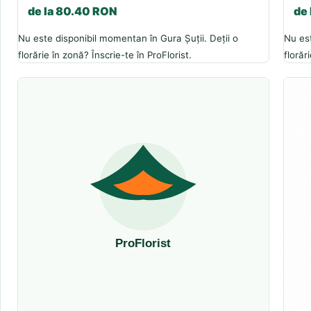
de la 80.40 RON
de
Nu este disponibil momentan în Gura Șuții. Deții o
Nu est
florărie în zonă? Înscrie-te în ProFlorist.
florăr