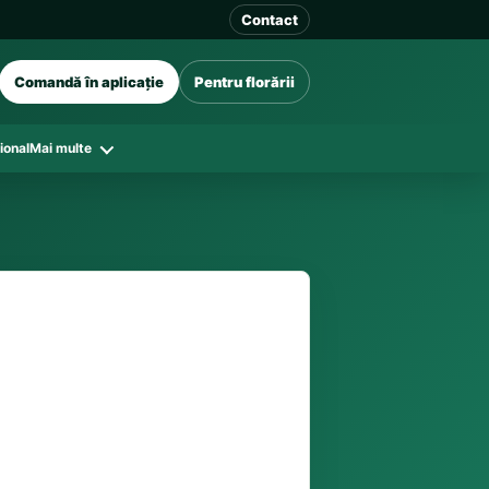
Contact
Comandă în aplicație
Pentru florării
ional
Mai multe
41 128
în funcție de florăriile din zonă și
tar