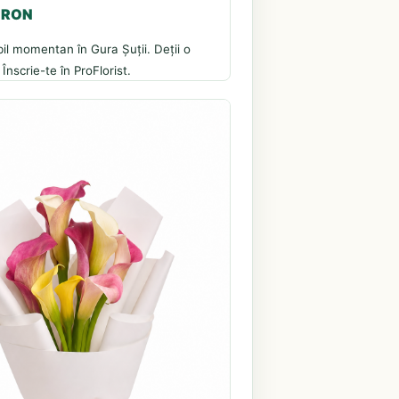
5 RON
il momentan în Gura Șuții. Deții o
 Înscrie-te în ProFlorist.