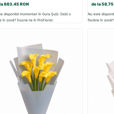
 la 883.45 RON
de la 58.7
e disponibil momentan în Gura Șuții. Deții o
Nu este disponib
ie în zonă? Înscrie-te în ProFlorist.
florărie în zonă?