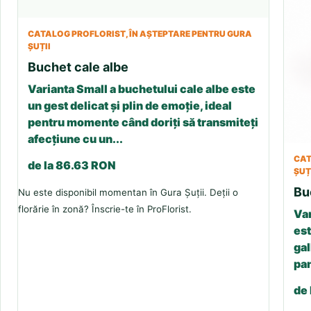
CATALOG PROFLORIST, ÎN AȘTEPTARE PENTRU GURA
ȘUȚII
Buchet cale albe
Varianta Small a buchetului cale albe este
un gest delicat și plin de emoție, ideal
pentru momente când doriți să transmiteți
afecțiune cu un...
CAT
de la 86.63 RON
ȘUȚ
Bu
Nu este disponibil momentan în Gura Șuții. Deții o
florărie în zonă? Înscrie-te în ProFlorist.
Var
est
gal
pan
de