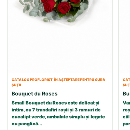
CATALOG PROFLORIST, ÎN AȘTEPTARE PENTRU GURA
CAT
ȘUȚII
ȘUȚ
Bouquet du Roses
Bu
Small Bouquet du Roses este delicat și
Var
intim, cu 7 trandafiri roșii și 3 ramuri de
roș
eucalipt verde, ambalate simplu și legate
căl
cu panglică...
pan