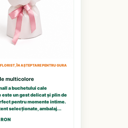
LORIST, ÎN AȘTEPTARE PENTRU GURA
le multicolore
all a buchetului cale
 este un gest delicat și plin de
erfect pentru momente intime.
tent selecționate, ambalaj...
3 RON