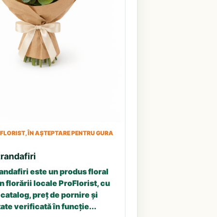
LORIST, ÎN AȘTEPTARE PENTRU GURA
randafiri
andafiri este un produs floral
n florării locale ProFlorist, cu
catalog, preț de pornire și
ate verificată în funcție...