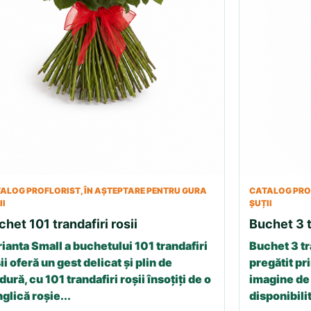
ALOG PROFLORIST, ÎN AȘTEPTARE PENTRU GURA
CATALOG PROF
II
ȘUȚII
chet 101 trandafiri rosii
Buchet 3 t
ianta Small a buchetului 101 trandafiri
Buchet 3 tr
ii oferă un gest delicat și plin de
pregătit pri
dură, cu 101 trandafiri roșii însoțiți de o
imagine de 
glică roșie...
disponibilit