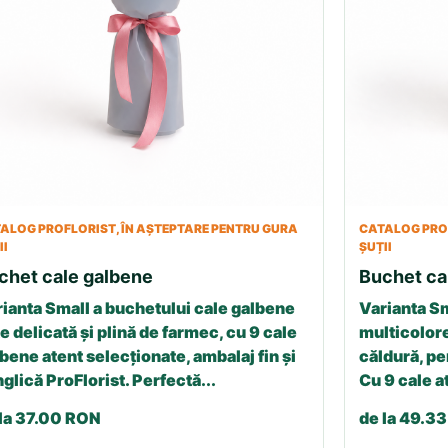
ALOG PROFLORIST, ÎN AȘTEPTARE PENTRU GURA
CATALOG PROF
II
ȘUȚII
chet cale galbene
Buchet ca
ianta Small a buchetului cale galbene
Varianta Sm
e delicată și plină de farmec, cu 9 cale
multicolore
bene atent selecționate, ambalaj fin și
căldură, p
glică ProFlorist. Perfectă...
Cu 9 cale a
 la 37.00 RON
de la 49.3