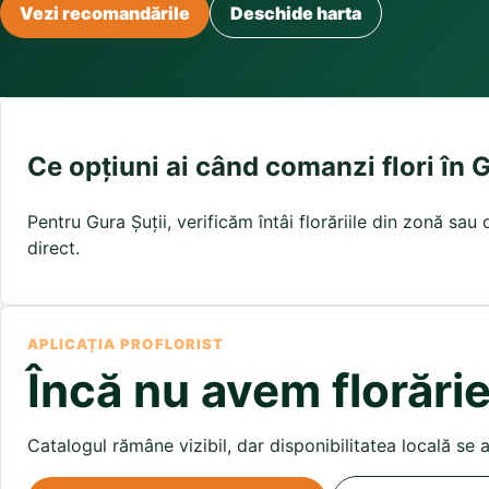
Buchete irisi
Vezi recomandările
Deschide harta
Olt
Prahova
Salaj
Buchete lalele
Satu Mare
Sibiu
Buchete liliac
Suceava
Buchete lisianthus
Teleorman
Timis
Tulcea
Buchete mixte
Valcea
Vaslui
Vrancea
Buchete orhidee
Buchete ranunculus
Ce opțiuni ai când comanzi flori în G
Buchete trandafiri galbeni
Buchete trandafiri portocalii
Pentru Gura Șuții, verificăm întâi florăriile din zonă sau
Trandafiri albastri
Trandafiri albi
direct.
Trandafiri rosii
Trandafiri roz
APLICAȚIA PROFLORIST
Încă nu avem florărie
Catalogul rămâne vizibil, dar disponibilitatea locală se 