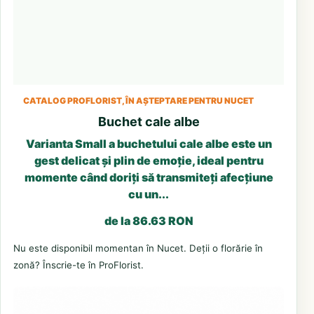
CATALOG PROFLORIST, ÎN AȘTEPTARE PENTRU NUCET
Buchet cale albe
Varianta Small a buchetului cale albe este un
gest delicat și plin de emoție, ideal pentru
momente când doriți să transmiteți afecțiune
cu un...
de la 86.63 RON
Nu este disponibil momentan în Nucet. Deții o florărie în
zonă? Înscrie-te în ProFlorist.