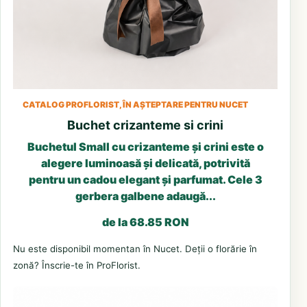
CATALOG PROFLORIST, ÎN AȘTEPTARE PENTRU NUCET
Buchet crizanteme si crini
Buchetul Small cu crizanteme și crini este o
alegere luminoasă și delicată, potrivită
pentru un cadou elegant și parfumat. Cele 3
gerbera galbene adaugă...
de la 68.85 RON
Nu este disponibil momentan în Nucet. Deții o florărie în
zonă? Înscrie-te în ProFlorist.