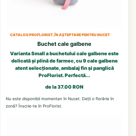
CATALOG PROFLORIST, ÎN AȘTEPTARE PENTRU NUCET
Buchet cale galbene
Varianta Small a buchetului cale galbene este
delicată și plină de farmec, cu 9 cale galbene
atent selecționate, ambalaj fin și panglică
ProFlorist. Perfectă...
de la 37.00 RON
Nu este disponibil momentan în Nucet. Deții o florărie în
zonă? Înscrie-te în ProFlorist.