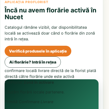
APLICAȚIA PROFLORIST
Încă nu avem florărie activă în
Nucet
Catalogul rămâne vizibil, dar disponibilitatea
locală se activează doar când o florărie din zonă
intră în rețea.
Verifică produsele în aplicație
Ai florărie? Intră în rețea
confirmare locală
livrare directă de la florist
plată
directă către florărie unde este activă
ProFlorist
Zonă în activare
Căutăm florării locale partenere.
Primită
Confirmare
Livrare