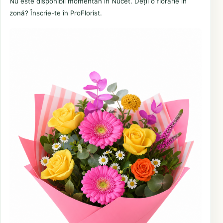
Nu este disponibil momentan în Nucet. Deții o florărie în
zonă? Înscrie-te în ProFlorist.