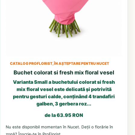
CATALOG PROFLORIST, ÎN AȘTEPTARE PENTRU NUCET
Buchet colorat si fresh mix floral vesel
Varianta Small a buchetului colorat si fresh
mix floral vesel este delicată și potrivită
pentru gesturi calde, conținând 4 trandafiri
galben, 3 gerbera roz...
de la 63.95 RON
Nu este disponibil momentan în Nucet. Deții o florărie în
zonă? Înscrie-te în ProFlorist.