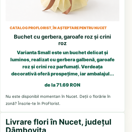
CATALOG PROFLORIST, ÎN AȘTEPTARE PENTRU NUCET
Buchet cu gerbera, garoafe roz și crini
roz
Varianta Small este un buchet delicat și
luminos, realizat cu gerbera galbenă, garoafe
roz și crini roz parfumați. Verdeața
decorativă oferă prospețime, iar ambalajul...
de la 71.69 RON
Nu este disponibil momentan în Nucet. Deții o florărie în
zonă? Înscrie-te în ProFlorist.
Livrare flori în Nucet, județul
Dâmbovița