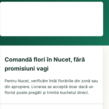
Suport comenzi
0376 441 128
livrare confirmată local, în funcție de florăriile din
zonă și distanța până la destinatar
Comandă flori în Nucet, fără
promisiuni vagi
Pentru Nucet, verificăm întâi florăriile din zonă sau
din apropiere. Livrarea se acceptă doar dacă un
florist poate pregăti și trimite buchetul direct.