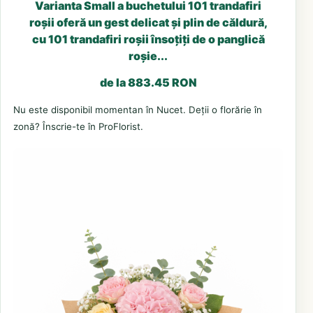
Varianta Small a buchetului 101 trandafiri
roșii oferă un gest delicat și plin de căldură,
cu 101 trandafiri roșii însoțiți de o panglică
roșie...
de la 883.45 RON
Nu este disponibil momentan în Nucet. Deții o florărie în
zonă? Înscrie-te în ProFlorist.