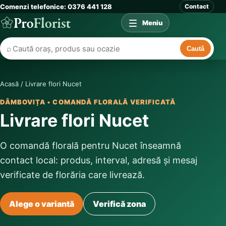
Comenzi telefonice: 0376 441 128
Contact
Meniu
⌕
Caută
Acasă
/
Livrare flori Nucet
DÂMBOVIȚA • COMANDĂ FLORALĂ VERIFICATĂ
Livrare flori Nucet
O comandă florală pentru Nucet înseamnă
contact local: produs, interval, adresă și mesaj
verificate de florăria care livrează.
Alege o variantă
Verifică zona