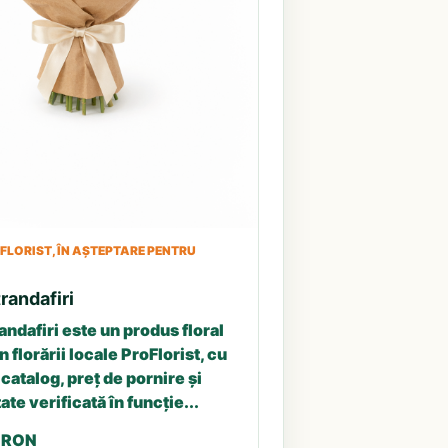
LORIST, ÎN AȘTEPTARE PENTRU
randafiri
andafiri este un produs floral
n florării locale ProFlorist, cu
catalog, preț de pornire și
ate verificată în funcție...
5 RON