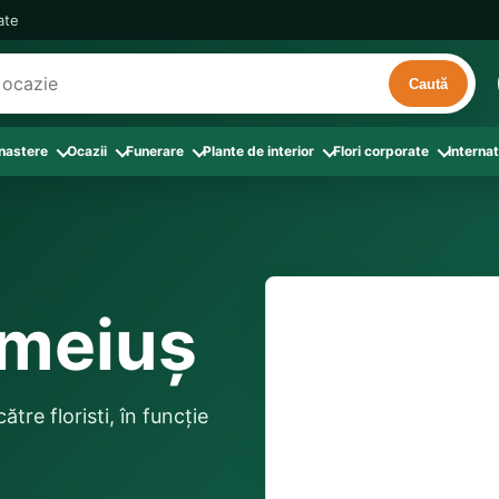
cate
Caută
 nastere
Ocazii
Funerare
Plante de interior
Flori corporate
Internat
ri
de interior
 Aranjamente florale
le din Flori corporate
oate produsele din Zi de nastere
Toate categoriile
Toate produsele din Ocazii
Toate produsele din Funerare
a
pentru companii
ntru Barbati
Colectia Atelier Local
Aniversare casatorie
Aranjamente funerare
rin flori
e interior
ajati si Colegi
ntru Bunica
Colectia Premium ProFlorist
Cerere in casatorie
Buchete funerare
 prin frunze
utie
ntru Iubita
Colectia Signature ProFlorist
Flori din dragoste
Coroane funerare
emeiuș
Suport comenzi
0376 4
afiri rosii
entru Mama
Flori de Florii
Flori nou-nascut si botez
Flori de Luminatie
ntru Prieteni
Flori de Paste
Flori pentru aniversari
Jerbe funerare
livrare confirmată local, 
ntru Sotie
Flori de primavara
Flori Pur si simplu
distanța până la destina
Onomastica
tre floristi, în funcție