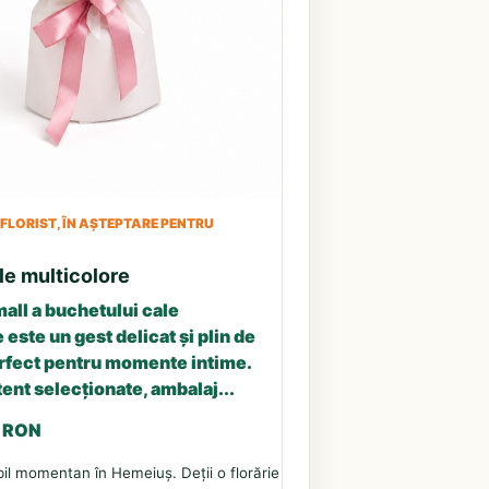
LORIST, ÎN AȘTEPTARE PENTRU
le multicolore
all a buchetului cale
 este un gest delicat și plin de
erfect pentru momente intime.
tent selecționate, ambalaj...
3 RON
il momentan în Hemeiuș. Deții o florărie