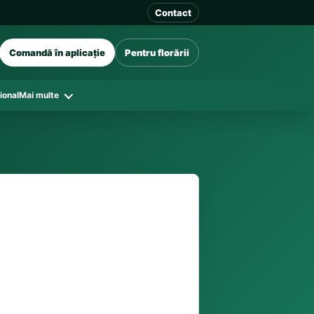
Contact
Comandă în aplicație
Pentru florării
ional
Mai multe
41 128
în funcție de florăriile din zonă și
tar