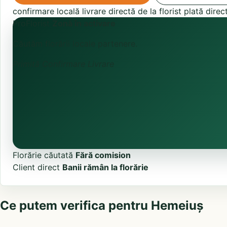
confirmare locală
livrare directă de la florist
plată direc
ProFlorist
Zonă în activare
Căutăm florării locale partenere.
Primită
Confirmare
Livrare
Florărie căutată
Fără comision
Client direct
Banii rămân la florărie
Ce putem verifica pentru Hemeiuș