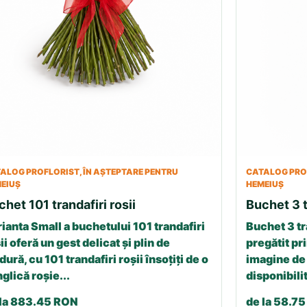
ALOG PROFLORIST, ÎN AȘTEPTARE PENTRU
CATALOG PROF
EIUȘ
HEMEIUȘ
chet 101 trandafiri rosii
Buchet 3 t
ianta Small a buchetului 101 trandafiri
Buchet 3 tr
ii oferă un gest delicat și plin de
pregătit pri
dură, cu 101 trandafiri roșii însoțiți de o
imagine de 
glică roșie...
disponibilit
 la 883.45 RON
de la 58.7