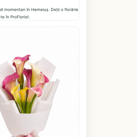
il momentan în Hemeiuș. Deții o florărie
te în ProFlorist.