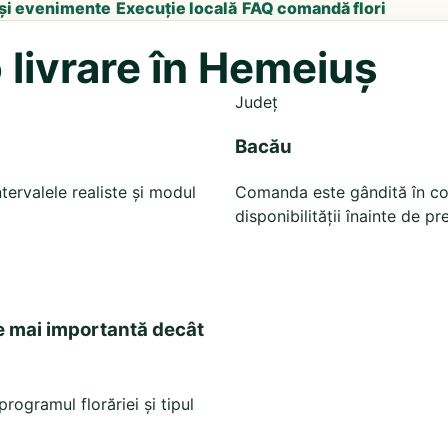
 și evenimente
Execuție locală
FAQ comandă flori
livrare în Hemeiuș
Județ
Bacău
tervalele realiste și modul
Comanda este gândită în cont
disponibilității înainte de pr
e mai importantă decât
rogramul florăriei și tipul