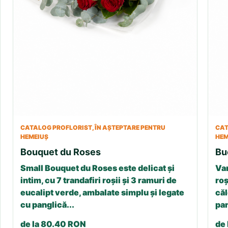
CATALOG PROFLORIST, ÎN AȘTEPTARE PENTRU
CAT
HEMEIUȘ
HEM
Bouquet du Roses
Bu
Small Bouquet du Roses este delicat și
Var
intim, cu 7 trandafiri roșii și 3 ramuri de
roș
eucalipt verde, ambalate simplu și legate
căl
cu panglică...
pan
de la 80.40 RON
de