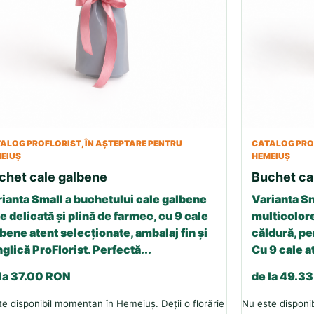
ALOG PROFLORIST, ÎN AȘTEPTARE PENTRU
CATALOG PROF
EIUȘ
HEMEIUȘ
chet cale galbene
Buchet ca
ianta Small a buchetului cale galbene
Varianta Sm
e delicată și plină de farmec, cu 9 cale
multicolore
bene atent selecționate, ambalaj fin și
căldură, p
glică ProFlorist. Perfectă...
Cu 9 cale a
 la 37.00 RON
de la 49.3
e disponibil momentan în Hemeiuș. Deții o florărie
Nu este disponib