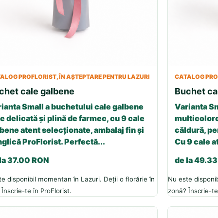
ALOG PROFLORIST, ÎN AȘTEPTARE PENTRU LAZURI
CATALOG PROF
chet cale galbene
Buchet ca
ianta Small a buchetului cale galbene
Varianta Sm
e delicată și plină de farmec, cu 9 cale
multicolore
bene atent selecționate, ambalaj fin și
căldură, p
glică ProFlorist. Perfectă...
Cu 9 cale a
 la 37.00 RON
de la 49.3
e disponibil momentan în Lazuri. Deții o florărie în
Nu este disponib
Înscrie-te în ProFlorist.
zonă? Înscrie-te 