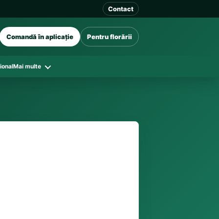
Contact
Comandă în aplicație
Pentru florării
ional
Mai multe
41 128
în funcție de florăriile din zonă și
tar