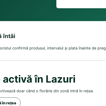
 întâi
oristul confirmă produsul, intervalul și plata înainte de preg
 activă în Lazuri
activează doar când o florărie din zonă intră în rețea.
ă în rețea