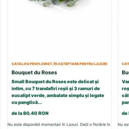
CATALOG PROFLORIST, ÎN AȘTEPTARE PENTRU LAZURI
CAT
Bouquet du Roses
Bu
Small Bouquet du Roses este delicat și
Var
intim, cu 7 trandafiri roșii și 3 ramuri de
roș
eucalipt verde, ambalate simplu și legate
căl
cu panglică...
pan
de la 80.40 RON
de
Nu este disponibil momentan în Lazuri. Deții o florărie în
Nu est