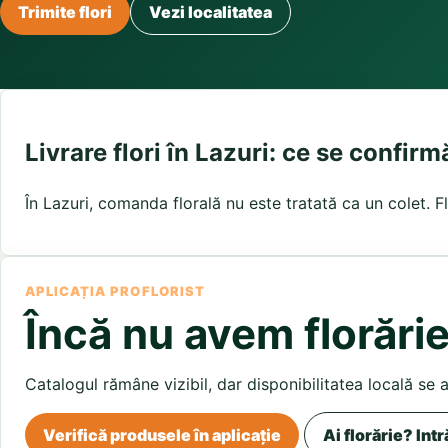
Buchete irisi
Trimite flori
Vezi localitatea
Olt
Prahova
Salaj
Buchete lalele
Satu Mare
Sibiu
Buchete liliac
Suceava
Buchete lisianthus
Teleorman
Timis
Tulcea
Buchete mixte
Valcea
Vaslui
Vrancea
Buchete orhidee
Buchete ranunculus
Livrare flori în Lazuri: ce se confirmă
Buchete trandafiri galbeni
Buchete trandafiri portocalii
În Lazuri, comanda florală nu este tratată ca un colet. Fl
Trandafiri albastri
Trandafiri albi
Trandafiri rosii
Trandafiri roz
APLICAȚIA PROFLORIST
Încă nu avem florărie
Catalogul rămâne vizibil, dar disponibilitatea locală se 
Verifică produsele în aplicație
Ai florărie? Intr