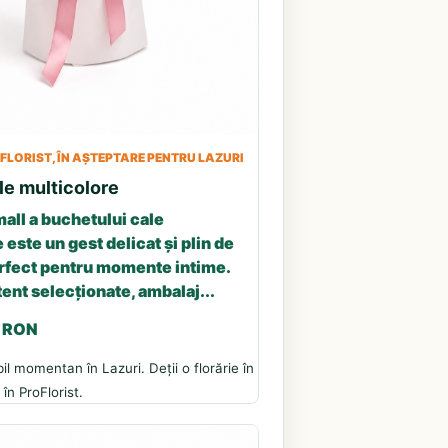
LORIST, ÎN AȘTEPTARE PENTRU LAZURI
le multicolore
all a buchetului cale
 este un gest delicat și plin de
erfect pentru momente intime.
tent selecționate, ambalaj...
3 RON
il momentan în Lazuri. Deții o florărie în
în ProFlorist.