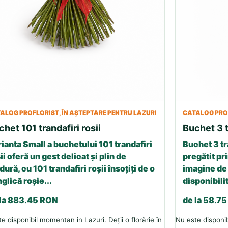
ALOG PROFLORIST, ÎN AȘTEPTARE PENTRU LAZURI
CATALOG PROF
chet 101 trandafiri rosii
Buchet 3 t
ianta Small a buchetului 101 trandafiri
Buchet 3 tr
ii oferă un gest delicat și plin de
pregătit pri
dură, cu 101 trandafiri roșii însoțiți de o
imagine de 
glică roșie...
disponibilit
 la 883.45 RON
de la 58.7
e disponibil momentan în Lazuri. Deții o florărie în
Nu este disponib