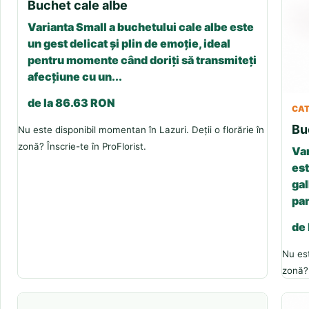
Buchet cale albe
Varianta Small a buchetului cale albe este
un gest delicat și plin de emoție, ideal
pentru momente când doriți să transmiteți
afecțiune cu un...
de la 86.63 RON
CAT
Bu
Nu este disponibil momentan în Lazuri. Deții o florărie în
zonă? Înscrie-te în ProFlorist.
Var
est
gal
pan
de
Nu est
zonă? 