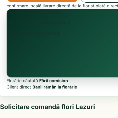
confirmare locală
livrare directă de la florist
plată direc
ProFlorist
Zonă în activare
Căutăm florării locale partenere.
Primită
Confirmare
Livrare
Florărie căutată
Fără comision
Client direct
Banii rămân la florărie
Solicitare comandă flori Lazuri