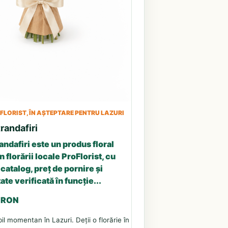
LORIST, ÎN AȘTEPTARE PENTRU LAZURI
randafiri
andafiri este un produs floral
n florării locale ProFlorist, cu
catalog, preț de pornire și
ate verificată în funcție...
5 RON
il momentan în Lazuri. Deții o florărie în