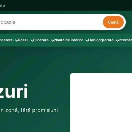
cate
Caută
 nastere
Ocazii
Funerare
Plante de interior
Flori corporate
Internat
ri
de interior
 Aranjamente florale
le din Flori corporate
oate produsele din Zi de nastere
Toate categoriile
Toate produsele din Ocazii
Toate produsele din Funerare
a
pentru companii
ntru Barbati
Colectia Atelier Local
Aniversare casatorie
Aranjamente funerare
rin flori
e interior
ajati si Colegi
ntru Bunica
Colectia Premium ProFlorist
Cerere in casatorie
Buchete funerare
 prin frunze
utie
ntru Iubita
Colectia Signature ProFlorist
Flori din dragoste
Coroane funerare
zuri
Suport comenzi
0376 4
afiri rosii
entru Mama
Flori de Florii
Flori nou-nascut si botez
Flori de Luminatie
ntru Prieteni
Flori de Paste
Flori pentru aniversari
Jerbe funerare
livrare confirmată local, 
ntru Sotie
Flori de primavara
Flori Pur si simplu
distanța până la destina
Onomastica
 din zonă, fără promisiuni