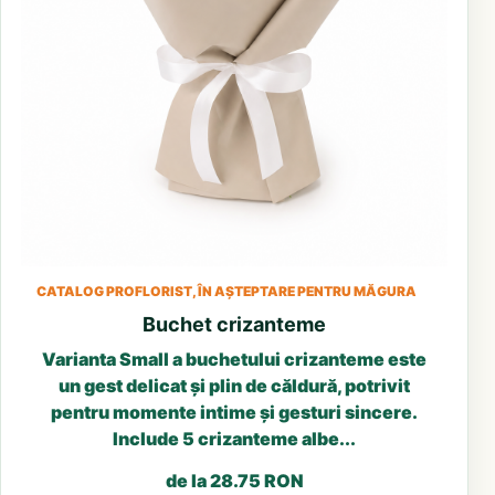
CATALOG PROFLORIST, ÎN AȘTEPTARE PENTRU MĂGURA
Buchet crizanteme
Varianta Small a buchetului crizanteme este
un gest delicat și plin de căldură, potrivit
pentru momente intime și gesturi sincere.
Include 5 crizanteme albe...
de la 28.75 RON