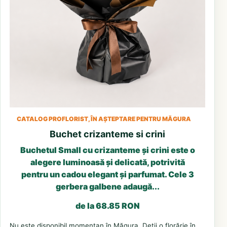
CATALOG PROFLORIST, ÎN AȘTEPTARE PENTRU MĂGURA
Buchet crizanteme si crini
Buchetul Small cu crizanteme și crini este o
alegere luminoasă și delicată, potrivită
pentru un cadou elegant și parfumat. Cele 3
gerbera galbene adaugă...
de la 68.85 RON
Nu este disponibil momentan în Măgura. Deții o florărie în