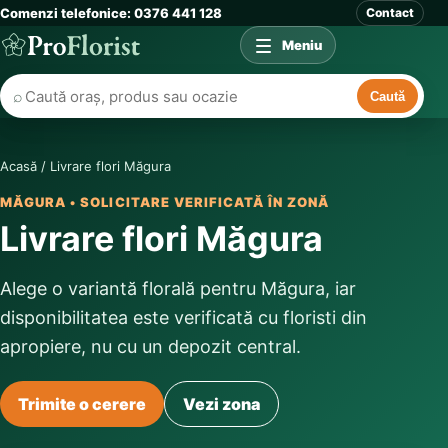
Comenzi telefonice: 0376 441 128
Contact
Meniu
⌕
Caută
Acasă
/
Livrare flori Măgura
MĂGURA • SOLICITARE VERIFICATĂ ÎN ZONĂ
Livrare flori Măgura
Alege o variantă florală pentru Măgura, iar
disponibilitatea este verificată cu floristi din
apropiere, nu cu un depozit central.
Trimite o cerere
Vezi zona