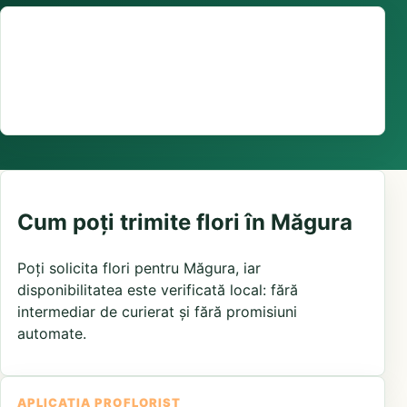
Suport comenzi
0376 441 128
livrare confirmată local, în funcție de florăriile din
zonă și distanța până la destinatar
Cum poți trimite flori în Măgura
Poți solicita flori pentru Măgura, iar
disponibilitatea este verificată local: fără
intermediar de curierat și fără promisiuni
automate.
APLICAȚIA PROFLORIST