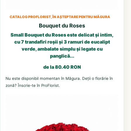
CATALOG PROFLORIST, ÎN AȘTEPTARE PENTRU MĂGURA
Bouquet du Roses
Small Bouquet du Roses este delicat și intim,
cu 7 trandafiri roșii și 3 ramuri de eucalipt
verde, ambalate simplu și legate cu
panglică...
de la 80.40 RON
Nu este disponibil momentan în Măgura. Deții o florărie în
zonă? Înscrie-te în ProFlorist.