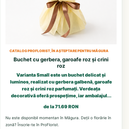
CATALOG PROFLORIST, ÎN AȘTEPTARE PENTRU MĂGURA
Buchet cu gerbera, garoafe roz și crini
roz
Varianta Small este un buchet delicat și
luminos, realizat cu gerbera galbenă, garoafe
roz și crini roz parfumați. Verdeața
decorativă oferă prospețime, iar ambalajul...
de la 71.69 RON
Nu este disponibil momentan în Măgura. Deții o florărie în
zonă? Înscrie-te în ProFlorist.