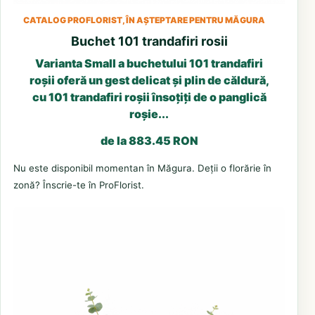
CATALOG PROFLORIST, ÎN AȘTEPTARE PENTRU MĂGURA
Buchet 101 trandafiri rosii
Varianta Small a buchetului 101 trandafiri
roșii oferă un gest delicat și plin de căldură,
cu 101 trandafiri roșii însoțiți de o panglică
roșie...
de la 883.45 RON
Nu este disponibil momentan în Măgura. Deții o florărie în
zonă? Înscrie-te în ProFlorist.