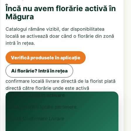
Încă nu avem florărie activă în
Măgura
Catalogul rămâne vizibil, dar disponibilitatea
locală se activează doar când o florărie din zonă
intră în rețea.
Verifică produsele în aplicație
Ai florărie? Intră în rețea
confirmare locală
livrare directă de la florist
plată
directă către florărie unde este activă
ProFlorist
Zonă în activare
Căutăm florării locale partenere.
Primită
Confirmare
Livrare