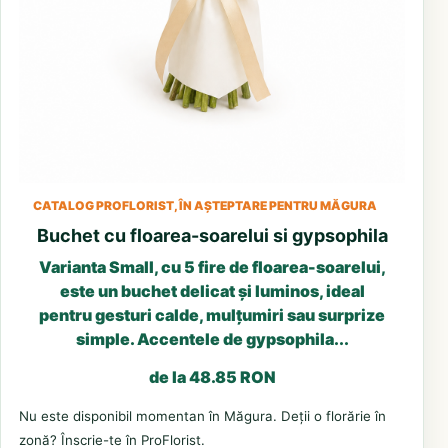
CATALOG PROFLORIST, ÎN AȘTEPTARE PENTRU MĂGURA
Buchet cu floarea-soarelui si gypsophila
Varianta Small, cu 5 fire de floarea-soarelui,
este un buchet delicat și luminos, ideal
pentru gesturi calde, mulțumiri sau surprize
simple. Accentele de gypsophila...
de la 48.85 RON
Nu este disponibil momentan în Măgura. Deții o florărie în
zonă? Înscrie-te în ProFlorist.