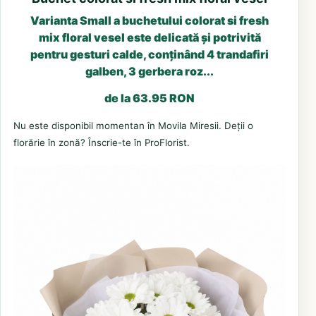
Varianta Small a buchetului colorat si fresh
mix floral vesel este delicată și potrivită
pentru gesturi calde, conținând 4 trandafiri
galben, 3 gerbera roz...
de la 63.95 RON
Nu este disponibil momentan în Movila Miresii. Deții o
florărie în zonă? Înscrie-te în ProFlorist.