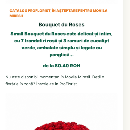
CATALOG PROFLORIST, ÎN AȘTEPTARE PENTRU MOVILA
MIRESII
Bouquet du Roses
Small Bouquet du Roses este delicat și intim,
cu 7 trandafiri roșii și 3 ramuri de eucalipt
verde, ambalate simplu și legate cu
panglică...
de la 80.40 RON
Nu este disponibil momentan în Movila Miresii. Deții o
florărie în zonă? Înscrie-te în ProFlorist.