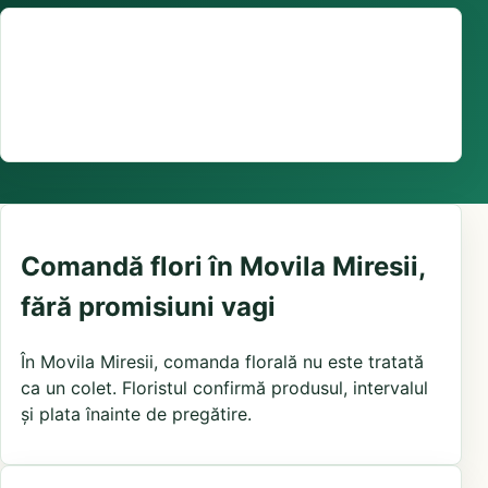
Suport comenzi
0376 441 128
livrare confirmată local, în funcție de florăriile din
zonă și distanța până la destinatar
Comandă flori în Movila Miresii,
fără promisiuni vagi
În Movila Miresii, comanda florală nu este tratată
ca un colet. Floristul confirmă produsul, intervalul
și plata înainte de pregătire.