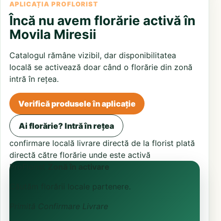
APLICAȚIA PROFLORIST
Încă nu avem florărie activă în
Movila Miresii
Catalogul rămâne vizibil, dar disponibilitatea
locală se activează doar când o florărie din zonă
intră în rețea.
Verifică produsele în aplicație
Ai florărie? Intră în rețea
confirmare locală
livrare directă de la florist
plată
directă către florărie unde este activă
ProFlorist
Zonă în activare
Căutăm florării locale partenere.
Primită
Confirmare
Livrare