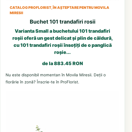
CATALOG PROFLORIST, ÎN AȘTEPTARE PENTRU MOVILA
MIRESII
Buchet 101 trandafiri rosii
Varianta Small a buchetului 101 trandafiri
roșii oferă un gest delicat și plin de căldură,
cu 101 trandafiri roșii însoțiți de o panglică
roșie...
de la 883.45 RON
Nu este disponibil momentan în Movila Miresii. Deții o
florărie în zonă? Înscrie-te în ProFlorist.