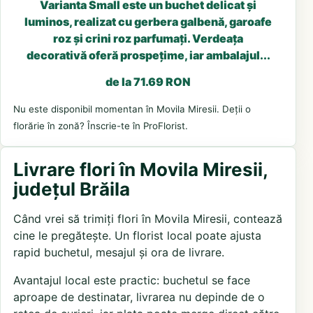
Varianta Small este un buchet delicat și
luminos, realizat cu gerbera galbenă, garoafe
roz și crini roz parfumați. Verdeața
decorativă oferă prospețime, iar ambalajul...
de la 71.69 RON
Nu este disponibil momentan în Movila Miresii. Deții o
florărie în zonă? Înscrie-te în ProFlorist.
Livrare flori în Movila Miresii,
județul Brăila
Când vrei să trimiți flori în Movila Miresii, contează
cine le pregătește. Un florist local poate ajusta
rapid buchetul, mesajul și ora de livrare.
Avantajul local este practic: buchetul se face
aproape de destinatar, livrarea nu depinde de o