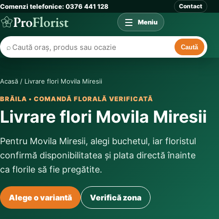
Comenzi telefonice: 0376 441 128
Contact
Meniu
⌕
Caută
Acasă
/
Livrare flori Movila Miresii
BRĂILA • COMANDĂ FLORALĂ VERIFICATĂ
Livrare flori Movila Miresii
Pentru Movila Miresii, alegi buchetul, iar floristul
confirmă disponibilitatea și plata directă înainte
ca florile să fie pregătite.
Alege o variantă
Verifică zona