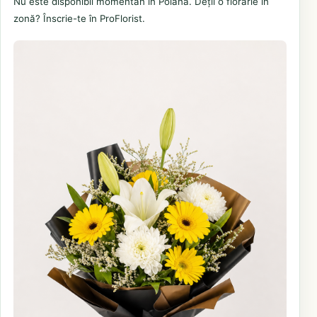
Nu este disponibil momentan în Poiana. Deții o florărie în
zonă? Înscrie-te în ProFlorist.