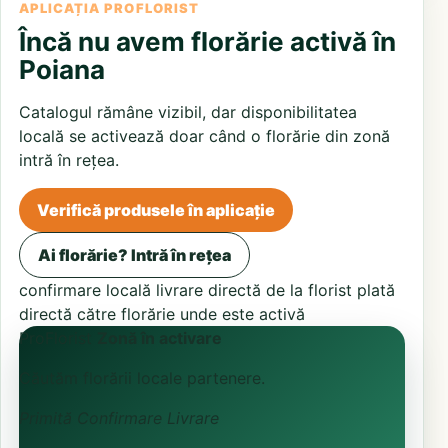
APLICAȚIA PROFLORIST
Încă nu avem florărie activă în
Poiana
Catalogul rămâne vizibil, dar disponibilitatea
locală se activează doar când o florărie din zonă
intră în rețea.
Verifică produsele în aplicație
Ai florărie? Intră în rețea
confirmare locală
livrare directă de la florist
plată
directă către florărie unde este activă
ProFlorist
Zonă în activare
Căutăm florării locale partenere.
Primită
Confirmare
Livrare