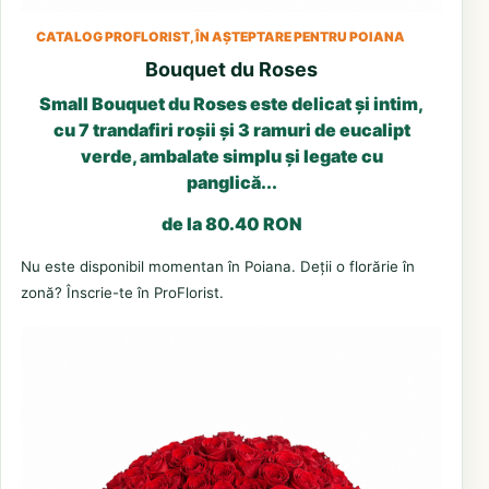
CATALOG PROFLORIST, ÎN AȘTEPTARE PENTRU POIANA
Bouquet du Roses
Small Bouquet du Roses este delicat și intim,
cu 7 trandafiri roșii și 3 ramuri de eucalipt
verde, ambalate simplu și legate cu
panglică...
de la 80.40 RON
Nu este disponibil momentan în Poiana. Deții o florărie în
zonă? Înscrie-te în ProFlorist.