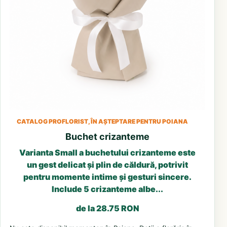
CATALOG PROFLORIST, ÎN AȘTEPTARE PENTRU POIANA
Buchet crizanteme
Varianta Small a buchetului crizanteme este
un gest delicat și plin de căldură, potrivit
pentru momente intime și gesturi sincere.
Include 5 crizanteme albe...
de la 28.75 RON