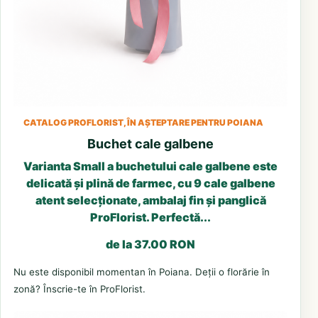
CATALOG PROFLORIST, ÎN AȘTEPTARE PENTRU POIANA
Buchet cale galbene
Varianta Small a buchetului cale galbene este
delicată și plină de farmec, cu 9 cale galbene
atent selecționate, ambalaj fin și panglică
ProFlorist. Perfectă...
de la 37.00 RON
Nu este disponibil momentan în Poiana. Deții o florărie în
zonă? Înscrie-te în ProFlorist.