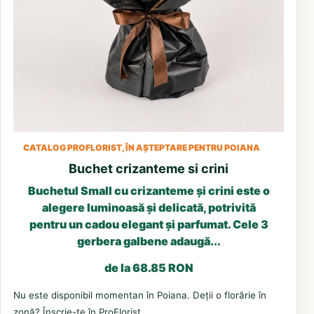
CATALOG PROFLORIST, ÎN AȘTEPTARE PENTRU POIANA
Buchet crizanteme si crini
Buchetul Small cu crizanteme și crini este o
alegere luminoasă și delicată, potrivită
pentru un cadou elegant și parfumat. Cele 3
gerbera galbene adaugă...
de la 68.85 RON
Nu este disponibil momentan în Poiana. Deții o florărie în
zonă? Înscrie-te în ProFlorist.