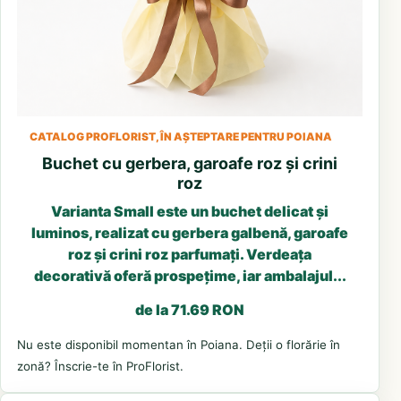
CATALOG PROFLORIST, ÎN AȘTEPTARE PENTRU POIANA
Buchet cu gerbera, garoafe roz și crini
roz
Varianta Small este un buchet delicat și
luminos, realizat cu gerbera galbenă, garoafe
roz și crini roz parfumați. Verdeața
decorativă oferă prospețime, iar ambalajul...
de la 71.69 RON
Nu este disponibil momentan în Poiana. Deții o florărie în
zonă? Înscrie-te în ProFlorist.