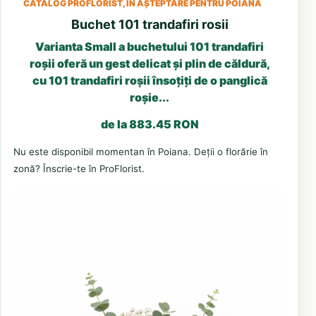
CATALOG PROFLORIST, ÎN AȘTEPTARE PENTRU POIANA
Buchet 101 trandafiri rosii
Varianta Small a buchetului 101 trandafiri
roșii oferă un gest delicat și plin de căldură,
cu 101 trandafiri roșii însoțiți de o panglică
roșie...
de la 883.45 RON
Nu este disponibil momentan în Poiana. Deții o florărie în
zonă? Înscrie-te în ProFlorist.