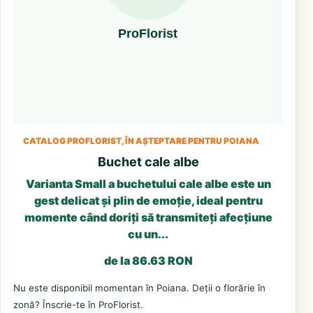
CATALOG PROFLORIST, ÎN AȘTEPTARE PENTRU POIANA
Buchet cale albe
Varianta Small a buchetului cale albe este un
gest delicat și plin de emoție, ideal pentru
momente când doriți să transmiteți afecțiune
cu un...
de la 86.63 RON
Nu este disponibil momentan în Poiana. Deții o florărie în
zonă? Înscrie-te în ProFlorist.