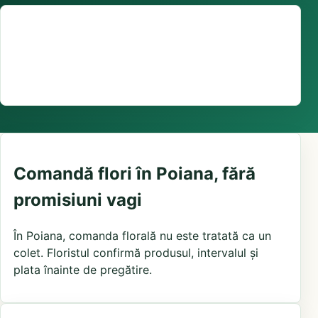
Suport comenzi
0376 441 128
livrare confirmată local, în funcție de florăriile din
zonă și distanța până la destinatar
Comandă flori în Poiana, fără
promisiuni vagi
În Poiana, comanda florală nu este tratată ca un
colet. Floristul confirmă produsul, intervalul și
plata înainte de pregătire.