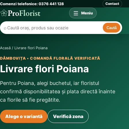
Comenzi telefonice: 0376 441 128
Contact
Meniu
⌕
Caută
Acasă
/
Livrare flori Poiana
DÂMBOVIȚA • COMANDĂ FLORALĂ VERIFICATĂ
Livrare flori Poiana
Pentru Poiana, alegi buchetul, iar floristul
confirmă disponibilitatea și plata directă înainte
ca florile să fie pregătite.
Alege o variantă
Verifică zona