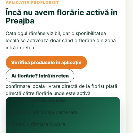
APLICAȚIA PROFLORIST
Încă nu avem florărie activă în
Preajba
Catalogul rămâne vizibil, dar disponibilitatea
locală se activează doar când o florărie din zonă
intră în rețea.
Verifică produsele în aplicație
Ai florărie? Intră în rețea
confirmare locală
livrare directă de la florist
plată
directă către florărie unde este activă
ProFlorist
Zonă în activare
Căutăm florării locale partenere.
Primită
Confirmare
Livrare