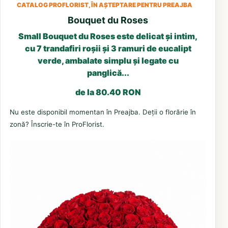
CATALOG PROFLORIST, ÎN AȘTEPTARE PENTRU PREAJBA
Bouquet du Roses
Small Bouquet du Roses este delicat și intim,
cu 7 trandafiri roșii și 3 ramuri de eucalipt
verde, ambalate simplu și legate cu
panglică...
de la 80.40 RON
Nu este disponibil momentan în Preajba. Deții o florărie în
zonă? Înscrie-te în ProFlorist.