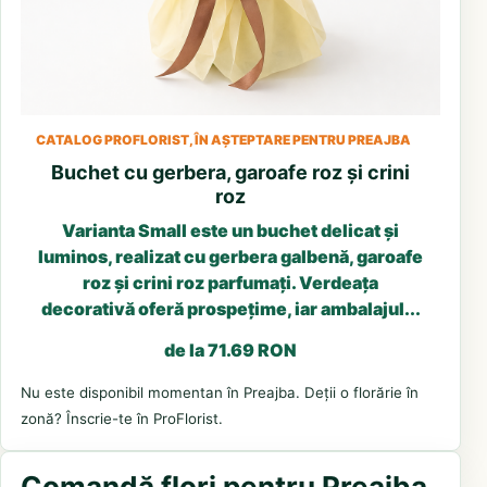
CATALOG PROFLORIST, ÎN AȘTEPTARE PENTRU PREAJBA
Buchet cu gerbera, garoafe roz și crini
roz
Varianta Small este un buchet delicat și
luminos, realizat cu gerbera galbenă, garoafe
roz și crini roz parfumați. Verdeața
decorativă oferă prospețime, iar ambalajul...
de la 71.69 RON
Nu este disponibil momentan în Preajba. Deții o florărie în
zonă? Înscrie-te în ProFlorist.
Comandă flori pentru Preajba