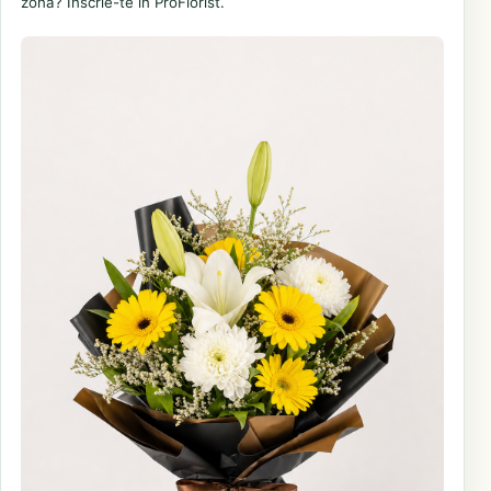
zonă? Înscrie-te în ProFlorist.