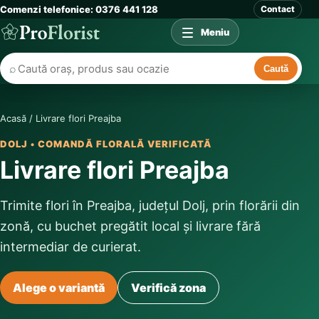
Comenzi telefonice: 0376 441 128
Contact
Meniu
⌕
Caută
Acasă
/
Livrare flori Preajba
DOLJ • COMANDĂ FLORALĂ VERIFICATĂ
Livrare flori Preajba
Trimite flori în Preajba, județul Dolj, prin florării din
zonă, cu buchet pregătit local și livrare fără
intermediar de curierat.
Alege o variantă
Verifică zona