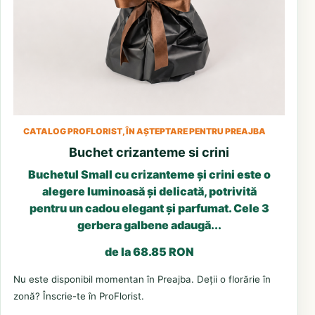
CATALOG PROFLORIST, ÎN AȘTEPTARE PENTRU PREAJBA
Buchet crizanteme si crini
Buchetul Small cu crizanteme și crini este o
alegere luminoasă și delicată, potrivită
pentru un cadou elegant și parfumat. Cele 3
gerbera galbene adaugă...
de la 68.85 RON
Nu este disponibil momentan în Preajba. Deții o florărie în
zonă? Înscrie-te în ProFlorist.