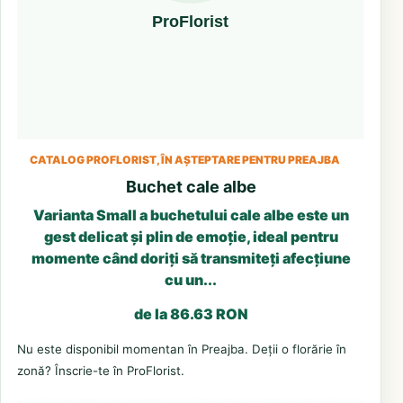
CATALOG PROFLORIST, ÎN AȘTEPTARE PENTRU PREAJBA
Buchet cale albe
Varianta Small a buchetului cale albe este un
gest delicat și plin de emoție, ideal pentru
momente când doriți să transmiteți afecțiune
cu un...
de la 86.63 RON
Nu este disponibil momentan în Preajba. Deții o florărie în
zonă? Înscrie-te în ProFlorist.