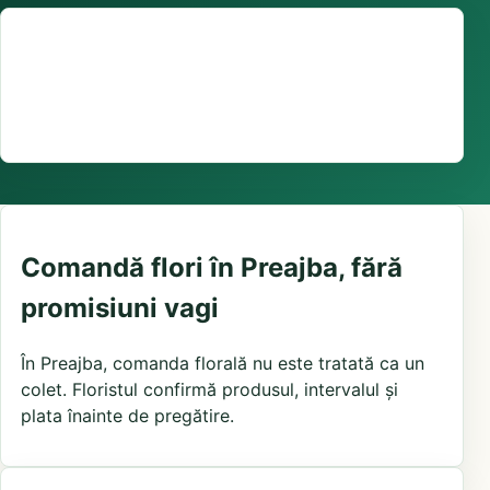
Suport comenzi
0376 441 128
livrare confirmată local, în funcție de florăriile din
zonă și distanța până la destinatar
Comandă flori în Preajba, fără
promisiuni vagi
În Preajba, comanda florală nu este tratată ca un
colet. Floristul confirmă produsul, intervalul și
plata înainte de pregătire.