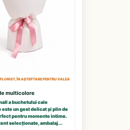
LORIST, ÎN AȘTEPTARE PENTRU VALEA
le multicolore
all a buchetului cale
 este un gest delicat și plin de
erfect pentru momente intime.
tent selecționate, ambalaj...