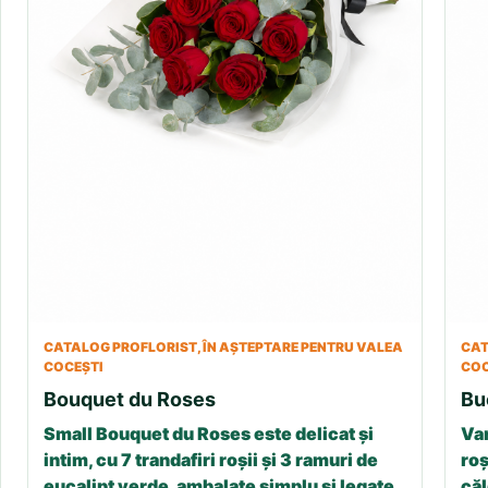
CATALOG PROFLORIST, ÎN AȘTEPTARE PENTRU VALEA
CAT
COCEȘTI
COC
Bouquet du Roses
Bu
Small Bouquet du Roses este delicat și
Var
intim, cu 7 trandafiri roșii și 3 ramuri de
roș
eucalipt verde, ambalate simplu și legate
căl