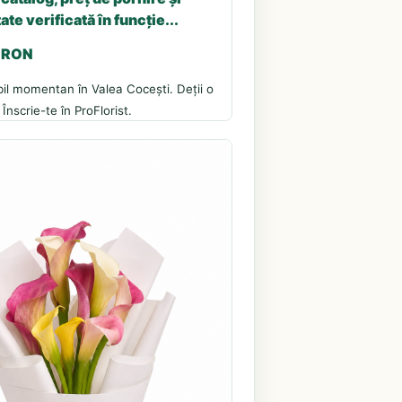
ate verificată în funcție...
5 RON
il momentan în Valea Cocești. Deții o
 Înscrie-te în ProFlorist.