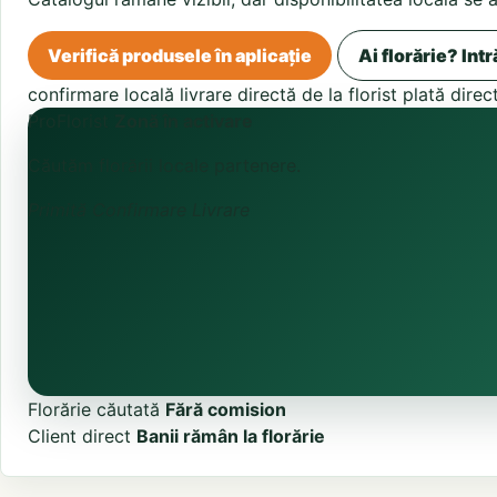
Verifică produsele în aplicație
Ai florărie? Intr
confirmare locală
livrare directă de la florist
plată direc
ProFlorist
Zonă în activare
Căutăm florării locale partenere.
Primită
Confirmare
Livrare
Florărie căutată
Fără comision
Client direct
Banii rămân la florărie