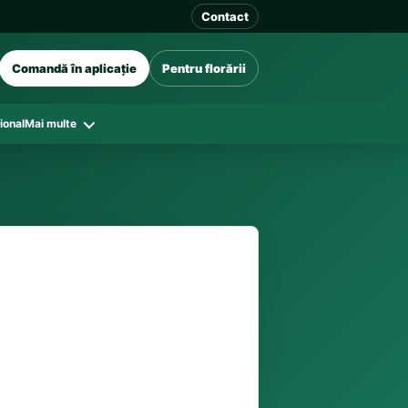
Contact
Comandă în aplicație
Pentru florării
ional
Mai multe
41 128
în funcție de florăriile din zonă și
tar