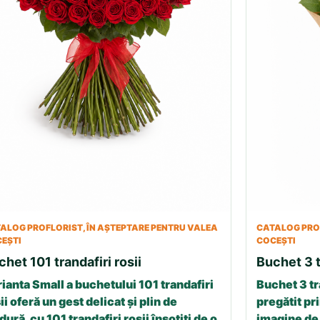
ALOG PROFLORIST, ÎN AȘTEPTARE PENTRU VALEA
CATALOG PROF
EȘTI
COCEȘTI
chet 101 trandafiri rosii
Buchet 3 t
ianta Small a buchetului 101 trandafiri
Buchet 3 tr
ii oferă un gest delicat și plin de
pregătit pri
dură, cu 101 trandafiri roșii însoțiți de o
imagine de 