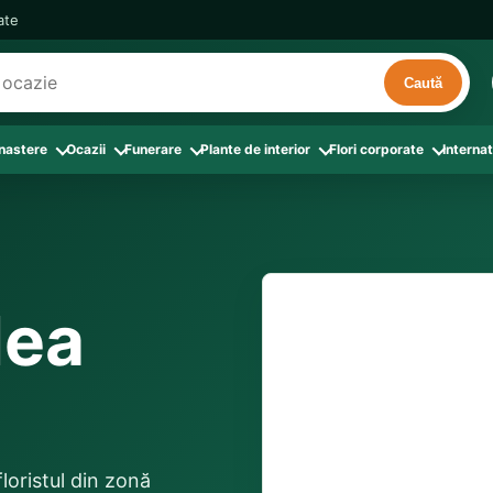
cate
Caută
 nastere
Ocazii
Funerare
Plante de interior
Flori corporate
Internat
ri
de interior
 Aranjamente florale
le din Flori corporate
oate produsele din Zi de nastere
Toate categoriile
Toate produsele din Ocazii
Toate produsele din Funerare
a
pentru companii
ntru Barbati
Colectia Atelier Local
Aniversare casatorie
Aranjamente funerare
rin flori
e interior
ajati si Colegi
ntru Bunica
Colectia Premium ProFlorist
Cerere in casatorie
Buchete funerare
 prin frunze
utie
ntru Iubita
Colectia Signature ProFlorist
Flori din dragoste
Coroane funerare
lea
Suport comenzi
0376 4
afiri rosii
entru Mama
Flori de Florii
Flori nou-nascut si botez
Flori de Luminatie
ntru Prieteni
Flori de Paste
Flori pentru aniversari
Jerbe funerare
livrare confirmată local, 
ntru Sotie
Flori de primavara
Flori Pur si simplu
distanța până la destina
Onomastica
floristul din zonă