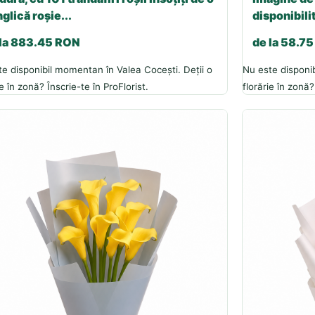
glică roșie...
disponibilit
 la 883.45 RON
de la 58.7
e disponibil momentan în Valea Cocești. Deții o
Nu este disponib
ie în zonă? Înscrie-te în ProFlorist.
florărie în zonă?