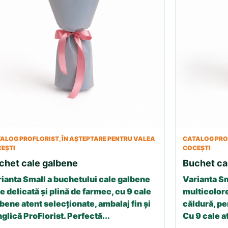
ALOG PROFLORIST, ÎN AȘTEPTARE PENTRU VALEA
CATALOG PROF
EȘTI
COCEȘTI
chet cale galbene
Buchet ca
ianta Small a buchetului cale galbene
Varianta Sm
e delicată și plină de farmec, cu 9 cale
multicolore
bene atent selecționate, ambalaj fin și
căldură, p
glică ProFlorist. Perfectă...
Cu 9 cale a