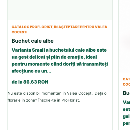
CATALOG PROFLORIST, ÎN AȘTEPTARE PENTRU VALEA
COCEȘTI
Buchet cale albe
Varianta Small a buchetului cale albe este
un gest delicat și plin de emoție, ideal
pentru momente când doriți să transmiteți
afecțiune cu un...
CAT
de la 86.63 RON
COC
Bu
Nu este disponibil momentan în Valea Cocești. Deții o
florărie în zonă? Înscrie-te în ProFlorist.
Var
est
gal
pan