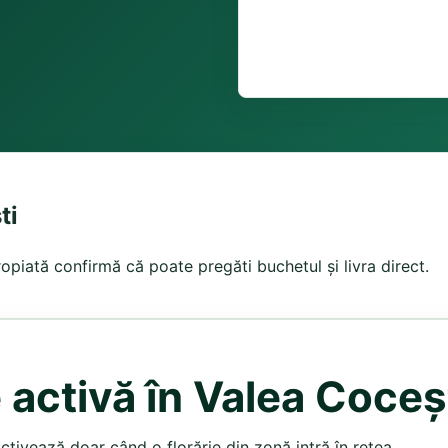
ti
ropiată confirmă că poate pregăti buchetul și livra direct.
 activă în Valea Coceș
activează doar când o florărie din zonă intră în rețea.