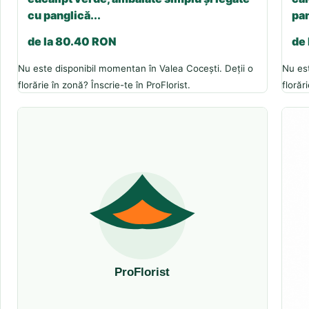
cu panglică...
pan
de la 80.40 RON
de
Nu este disponibil momentan în Valea Cocești. Deții o
Nu est
florărie în zonă? Înscrie-te în ProFlorist.
florăr