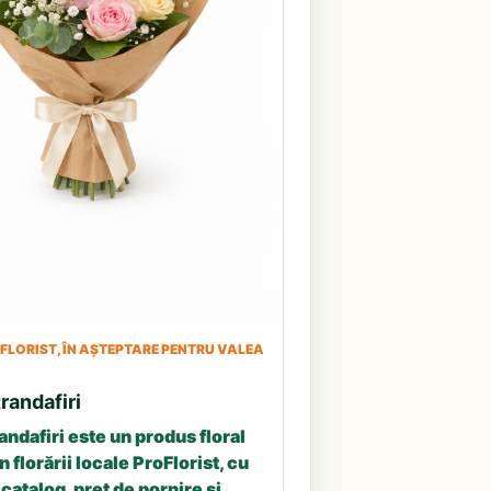
LORIST, ÎN AȘTEPTARE PENTRU VALEA
randafiri
andafiri este un produs floral
n florării locale ProFlorist, cu
catalog, preț de pornire și