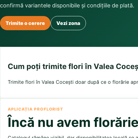
Buchete irisi
confirmă variantele disponibile și condițiile de plată.
Olt
Prahova
Salaj
Buchete lalele
Satu Mare
Sibiu
Buchete liliac
Suceava
Buchete lisianthus
Teleorman
Timis
Tulcea
Trimite o cerere
Vezi zona
Buchete mixte
Valcea
Vaslui
Vrancea
Buchete orhidee
Buchete ranunculus
Buchete trandafiri galbeni
Buchete trandafiri portocalii
Trandafiri albastri
Cum poți trimite flori în Valea Coceș
Trandafiri albi
Trandafiri rosii
Trimite flori în Valea Cocești doar după ce o florărie ap
Trandafiri roz
APLICAȚIA PROFLORIST
Încă nu avem florărie
Catalogul rămâne vizibil, dar disponibilitatea locală se 