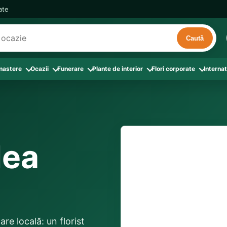
cate
Caută
 nastere
Ocazii
Funerare
Plante de interior
Flori corporate
Internat
ri
de interior
 Aranjamente florale
le din Flori corporate
oate produsele din Zi de nastere
Toate categoriile
Toate produsele din Ocazii
Toate produsele din Funerare
a
pentru companii
ntru Barbati
Colectia Atelier Local
Aniversare casatorie
Aranjamente funerare
rin flori
e interior
ajati si Colegi
ntru Bunica
Colectia Premium ProFlorist
Cerere in casatorie
Buchete funerare
 prin frunze
utie
ntru Iubita
Colectia Signature ProFlorist
Flori din dragoste
Coroane funerare
lea
Suport comenzi
0376 4
afiri rosii
entru Mama
Flori de Florii
Flori nou-nascut si botez
Flori de Luminatie
ntru Prieteni
Flori de Paste
Flori pentru aniversari
Jerbe funerare
livrare confirmată local, 
ntru Sotie
Flori de primavara
Flori Pur si simplu
distanța până la destina
Onomastica
re locală: un florist