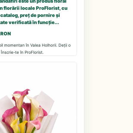
andafiri este un produs floral
n florării locale ProFlorist, cu
catalog, preț de pornire și
ate verificată în funcție...
5 RON
il momentan în Valea Holhorii. Deții o
 Înscrie-te în ProFlorist.