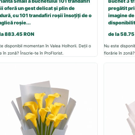
ianta Small a buchetului 101 trandafiri
Buchet 3 tr
ii oferă un gest delicat și plin de
pregătit pri
dură, cu 101 trandafiri roșii însoțiți de o
imagine de 
glică roșie...
disponibilit
 la 883.45 RON
de la 58.7
e disponibil momentan în Valea Holhorii. Deții o
Nu este disponib
ie în zonă? Înscrie-te în ProFlorist.
florărie în zonă?