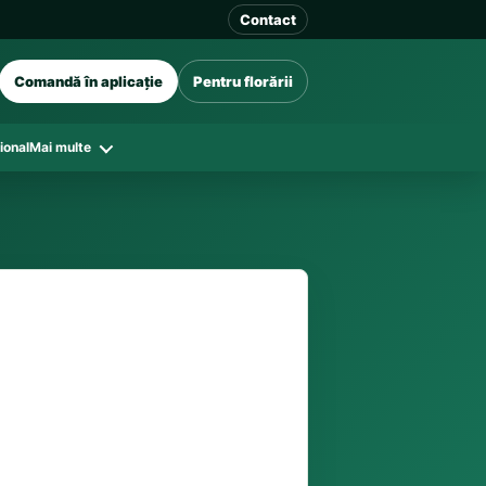
Contact
Comandă în aplicație
Pentru florării
ional
Mai multe
41 128
în funcție de florăriile din zonă și
tar