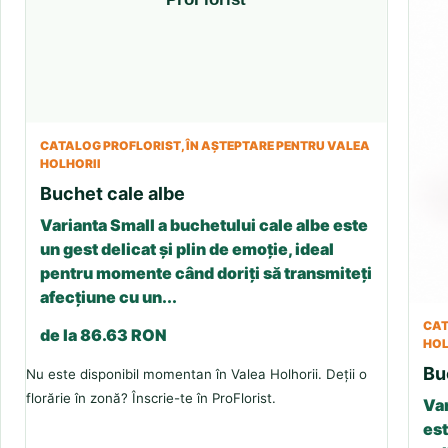
CATALOG PROFLORIST, ÎN AȘTEPTARE PENTRU VALEA
HOLHORII
Buchet cale albe
Varianta Small a buchetului cale albe este
un gest delicat și plin de emoție, ideal
pentru momente când doriți să transmiteți
afecțiune cu un...
CAT
de la 86.63 RON
HOL
Bu
Nu este disponibil momentan în Valea Holhorii. Deții o
florărie în zonă? Înscrie-te în ProFlorist.
Var
est