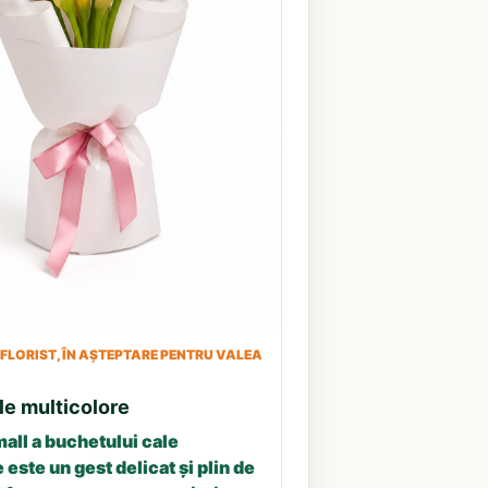
LORIST, ÎN AȘTEPTARE PENTRU VALEA
le multicolore
all a buchetului cale
 este un gest delicat și plin de