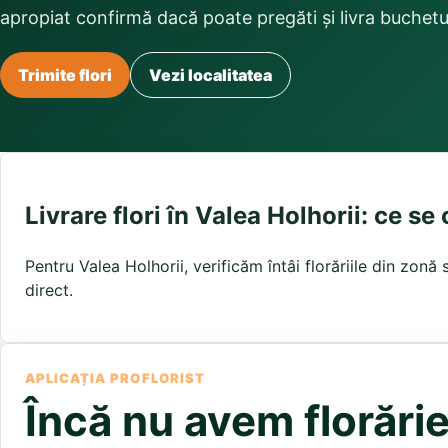
Buchete irisi
apropiat confirmă dacă poate pregăti și livra buchetu
Olt
Prahova
Salaj
Buchete lalele
Satu Mare
Sibiu
Buchete liliac
Suceava
Buchete lisianthus
Teleorman
Timis
Tulcea
Trimite flori
Vezi localitatea
Buchete mixte
Valcea
Vaslui
Vrancea
Buchete orhidee
Buchete ranunculus
Buchete trandafiri galbeni
Buchete trandafiri portocalii
Trandafiri albastri
Livrare flori în Valea Holhorii: ce se
Trandafiri albi
Trandafiri rosii
Pentru Valea Holhorii, verificăm întâi florăriile din zon
Trandafiri roz
direct.
APLICAȚIA PROFLORIST
Încă nu avem florărie