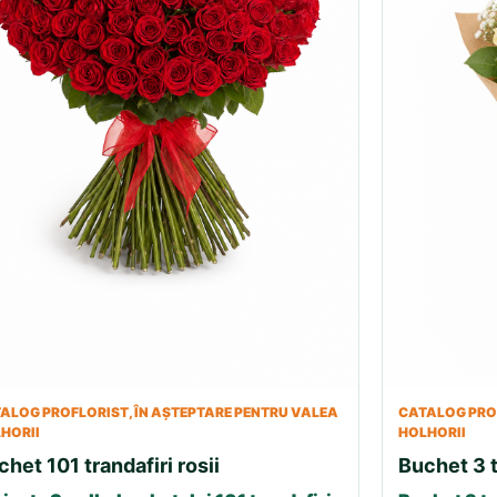
ALOG PROFLORIST, ÎN AȘTEPTARE PENTRU VALEA
CATALOG PROF
HORII
HOLHORII
chet 101 trandafiri rosii
Buchet 3 t