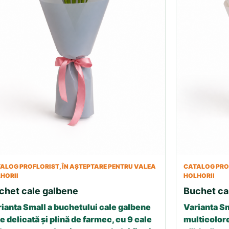
ALOG PROFLORIST, ÎN AȘTEPTARE PENTRU VALEA
CATALOG PROF
HORII
HOLHORII
chet cale galbene
Buchet ca
ianta Small a buchetului cale galbene
Varianta Sm
e delicată și plină de farmec, cu 9 cale
multicolore