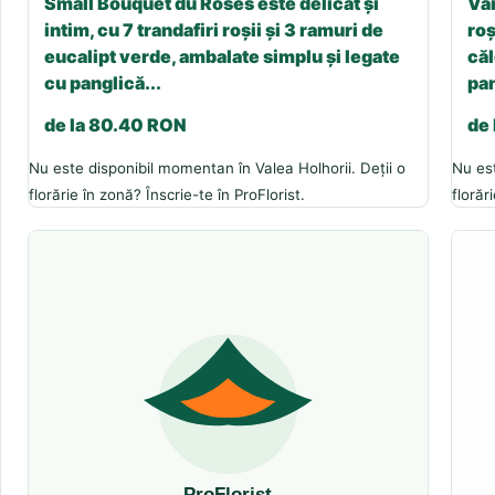
Small Bouquet du Roses este delicat și
Var
intim, cu 7 trandafiri roșii și 3 ramuri de
roș
eucalipt verde, ambalate simplu și legate
căl
cu panglică...
pan
de la 80.40 RON
de
Nu este disponibil momentan în Valea Holhorii. Deții o
Nu est
florărie în zonă? Înscrie-te în ProFlorist.
florăr