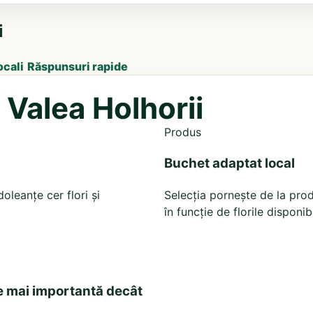
i
ocali
Răspunsuri rapide
u Valea Holhorii
Produs
Buchet adaptat local
leanțe cer flori și
Selecția pornește de la prod
în funcție de florile disponib
e mai importantă decât