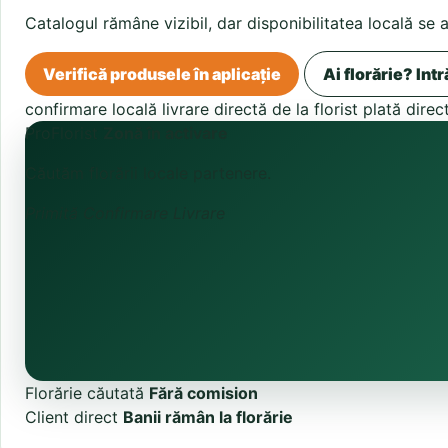
Catalogul rămâne vizibil, dar disponibilitatea locală se 
Verifică produsele în aplicație
Ai florărie? Intr
confirmare locală
livrare directă de la florist
plată direc
ProFlorist
Zonă în activare
Căutăm florării locale partenere.
Primită
Confirmare
Livrare
Florărie căutată
Fără comision
Client direct
Banii rămân la florărie