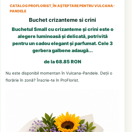
CATALOG PROFLORIST, ÎN AȘTEPTARE PENTRU VULCANA-
PANDELE
Buchet crizanteme si crini
Buchetul Small cu crizanteme și crini este o
alegere luminoasă și delicată, potrivită
pentru un cadou elegant și parfumat. Cele 3
gerbera galbene adaugă...
de la 68.85 RON
Nu este disponibil momentan în Vulcana-Pandele. Deții o
florărie în zonă? Înscrie-te în ProFlorist.