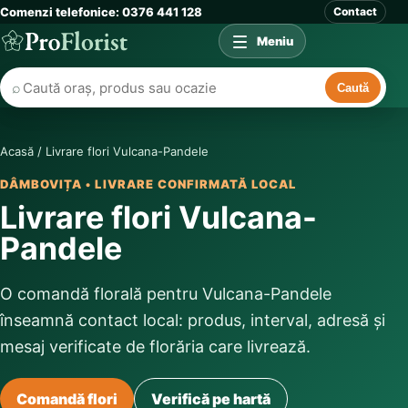
Comenzi telefonice: 0376 441 128
Contact
Meniu
⌕
Caută
Acasă
/
Livrare flori Vulcana-Pandele
DÂMBOVIȚA • LIVRARE CONFIRMATĂ LOCAL
Livrare flori Vulcana-
Pandele
O comandă florală pentru Vulcana-Pandele
înseamnă contact local: produs, interval, adresă și
mesaj verificate de florăria care livrează.
Comandă flori
Verifică pe hartă