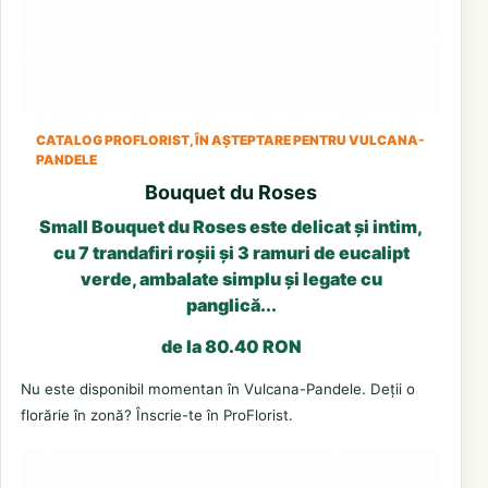
CATALOG PROFLORIST, ÎN AȘTEPTARE PENTRU VULCANA-
PANDELE
Bouquet du Roses
Small Bouquet du Roses este delicat și intim,
cu 7 trandafiri roșii și 3 ramuri de eucalipt
verde, ambalate simplu și legate cu
panglică...
de la 80.40 RON
Nu este disponibil momentan în Vulcana-Pandele. Deții o
florărie în zonă? Înscrie-te în ProFlorist.