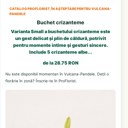
CATALOG PROFLORIST, ÎN AȘTEPTARE PENTRU VULCANA-
PANDELE
Buchet crizanteme
Varianta Small a buchetului crizanteme este
un gest delicat și plin de căldură, potrivit
pentru momente intime și gesturi sincere.
Include 5 crizanteme albe...
de la 28.75 RON
Nu este disponibil momentan în Vulcana-Pandele. Deții o
florărie în zonă? Înscrie-te în ProFlorist.