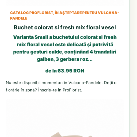
CATALOG PROFLORIST, ÎN AȘTEPTARE PENTRU VULCANA-
PANDELE
Buchet colorat si fresh mix floral vesel
Varianta Small a buchetului colorat si fresh
mix floral vesel este delicată și potrivită
pentru gesturi calde, conținând 4 trandafiri
galben, 3 gerbera roz...
de la 63.95 RON
Nu este disponibil momentan în Vulcana-Pandele. Deții o
florărie în zonă? Înscrie-te în ProFlorist.