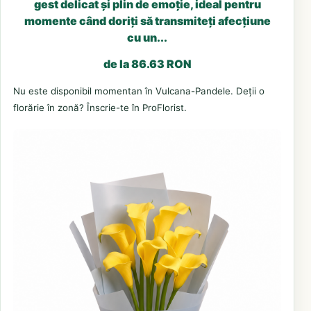
gest delicat și plin de emoție, ideal pentru
momente când doriți să transmiteți afecțiune
cu un...
de la 86.63 RON
Nu este disponibil momentan în Vulcana-Pandele. Deții o
florărie în zonă? Înscrie-te în ProFlorist.