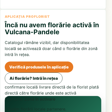
APLICAȚIA PROFLORIST
Încă nu avem florărie activă în
Vulcana-Pandele
Catalogul rămâne vizibil, dar disponibilitatea
locală se activează doar când o florărie din zonă
intră în rețea.
Verifică produsele în aplicație
Ai florărie? Intră în rețea
confirmare locală
livrare directă de la florist
plată
directă către florărie unde este activă
ProFlorist
Zonă în activare
Căutăm florării locale partenere.