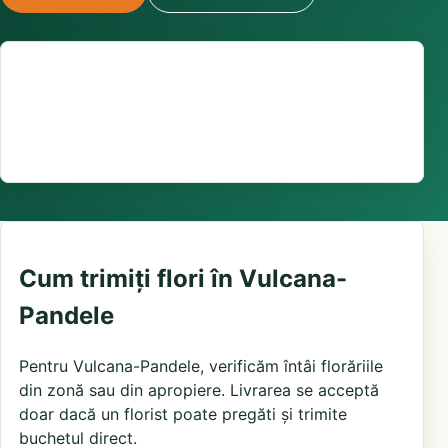
Suport comenzi
0376 441 128
livrare confirmată local, în funcție de florăriile din
zonă și distanța până la destinatar
Cum trimiți flori în Vulcana-
Pandele
Pentru Vulcana-Pandele, verificăm întâi florăriile
din zonă sau din apropiere. Livrarea se acceptă
doar dacă un florist poate pregăti și trimite
buchetul direct.