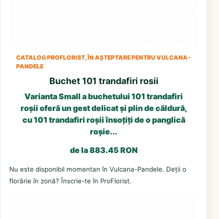
CATALOG PROFLORIST, ÎN AȘTEPTARE PENTRU VULCANA-
PANDELE
Buchet 101 trandafiri rosii
Varianta Small a buchetului 101 trandafiri
roșii oferă un gest delicat și plin de căldură,
cu 101 trandafiri roșii însoțiți de o panglică
roșie...
de la 883.45 RON
Nu este disponibil momentan în Vulcana-Pandele. Deții o
florărie în zonă? Înscrie-te în ProFlorist.